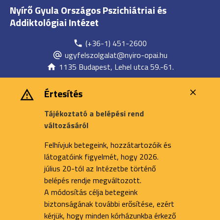
Nyírő Gyula Országos Pszichiátriai és
Addiktológiai Intézet
(+36-1) 451-2600
ugyfelszolgalat@nyiro-opai.hu
1135 Budapest, Lehel utca 59.-61.
Értesítés
Tájékoztató a belépési rend
változásáról
Felhívjuk betegeink, hozzátartozóik és
látogatóink figyelmét, hogy 2026.
július 20-tól az Intézetbe történő
belépés rendje megváltozott.
A módosítás célja betegeink
biztonságának további erősítése, ezért
kérjük, hogy minden kórházunkba érkező