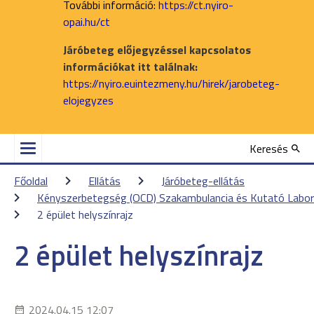
További információ:
https://ct.nyiro-
opai.hu/ct
Járóbeteg előjegyzéssel kapcsolatos
információkat itt találnak:
https://nyiro.euintezmeny.hu/hirek/jarobeteg-
elojegyzes
Keresés
Főoldal
Ellátás
Járóbeteg-ellátás
Kényszerbetegség (OCD) Szakambulancia és Kutató Labor
2 épület helyszínrajz
2 épület helyszínrajz
2024.04.15 12:07