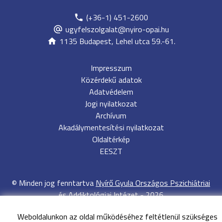
(+36-1) 451-2600
ugyfelszolgalat@nyiro-opai.hu
1135 Budapest, Lehel utca 59.-61.
Impresszum
Közérdekű adatok
Adatvédelem
Jogi nyilatkozat
Archívum
Akadálymentesítési nyilatkozat
Oldaltérkép
EESZT
©
Minden jog fenntartva
Nyírő Gyula Országos Pszichiátriai
és Addiktológiai Intézet
-
2026
Weboldalunkon az oldal működéséhez feltétlenül szükséges