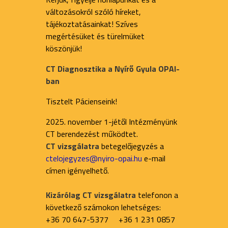
változásokról szóló híreket,
tájékoztatásainkat! Szíves
megértésüket és türelmüket
köszönjük!
CT Diagnosztika a Nyírő Gyula OPAI-
ban
Tisztelt Pácienseink!
2025. november 1-jétől Intézményünk
CT berendezést működtet.
CT vizsgálatra
betegelőjegyzés a
ctelojegyzes@nyiro-opai.hu
e-mail
címen igényelhető.
Kizárólag CT vizsgálatra
telefonon a
következő számokon lehetséges:
+36 70 647-5377 +36 1 231 0857