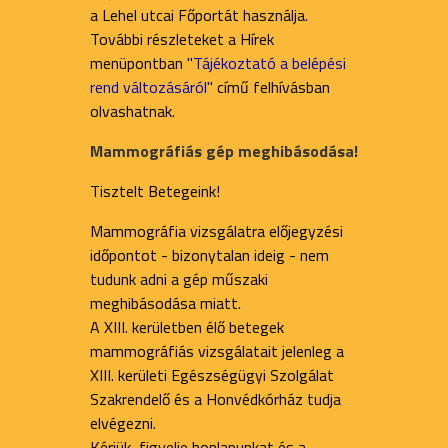
a Lehel utcai Főportát használja.
További részleteket a Hírek
menüpontban "
Tájékoztató a belépési
rend változásáról
" című felhívásban
olvashatnak.
Mammográfiás gép meghibásodása!
Tisztelt Betegeink!
Mammográfia vizsgálatra előjegyzési
időpontot - bizonytalan ideig - nem
tudunk adni a gép műszaki
meghibásodása miatt.
A XIII. kerületben élő betegek
mammográfiás vizsgálatait jelenleg a
XIII. kerületi Egészségügyi Szolgálat
Szakrendelő és a Honvédkórház tudja
elvégezni.
Kérjük, figyelje honlapunkat és a