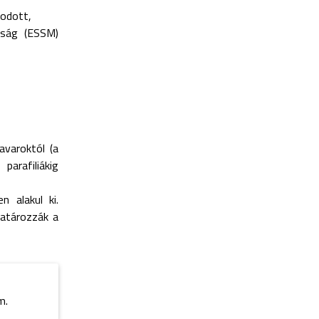
sodott,
aság (ESSM)
avaroktól (a
parafiliákig
 alakul ki.
határozzák a
-
m.