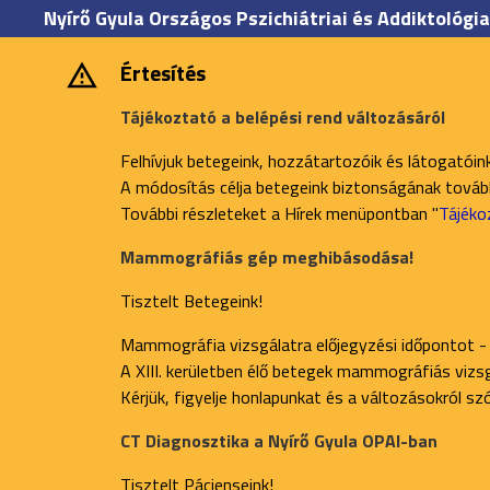
Nyírő Gyula Országos Pszichiátriai és Addiktológia
Értesítés
Tájékoztató a belépési rend változásáról
Felhívjuk betegeink, hozzátartozóik és látogatóin
A módosítás célja betegeink biztonságának további
További részleteket a Hírek menüpontban "
Tájéko
Mammográfiás gép meghibásodása!
Tisztelt Betegeink!
Mammográfia vizsgálatra előjegyzési időpontot -
A XIII. kerületben élő betegek mammográfiás vizsgá
Kérjük, figyelje honlapunkat és a változásokról s
CT Diagnosztika a Nyírő Gyula OPAI-ban
Tisztelt Pácienseink!