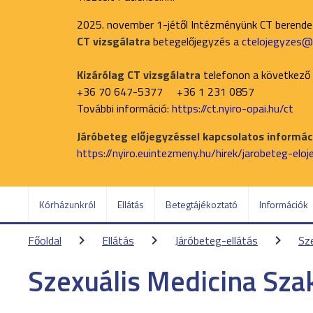
2025. november 1-jétől Intézményünk CT berend
CT vizsgálatra
betegelőjegyzés a
ctelojegyzes@n
Kizárólag CT vizsgálatra
telefonon a következő
+36 70 647-5377 +36 1 231 0857
További információ:
https://ct.nyiro-opai.hu/ct
Járóbeteg előjegyzéssel kapcsolatos informáci
https://nyiro.euintezmeny.hu/hirek/jarobeteg-elo
Kórházunkról
Ellátás
Betegtájékoztató
Információk
Főoldal
Ellátás
Járóbeteg-ellátás
Sz
Szexuális Medicina Sz