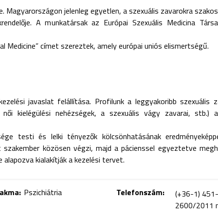
lye. Magyarországon jelenleg egyetlen, a szexuális zavarokra szako
krendelője. A munkatársak az Európai Szexuális Medicina Társ
 Medicine” címet szereztek, amely európai uniós elismertségű.
ezelési javaslat felállítása. Profilunk a leggyakoribb szexuális z
i kielégülési nehézségek, a szexuális vágy zavarai, stb.) a 
ége testi és lelki tényezők kölcsönhatásának eredményeképpen
ét szakember közösen végzi, majd a pácienssel egyeztetve meg
e alapozva kialakítják a kezelési tervet.
zakma:
Pszichiátria
Telefonszám:
(+36-1) 451
2600/2011 