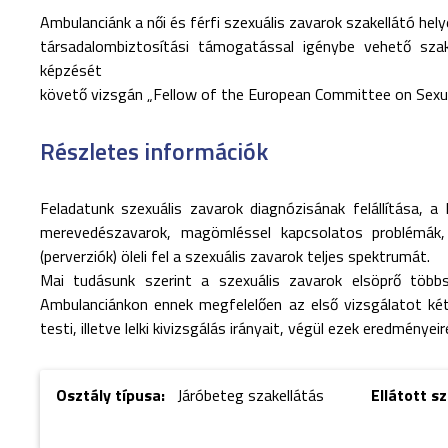
Ambulanciánk a női és férfi szexuális zavarok szakellátó he
társadalombiztosítási támogatással igénybe vehető sza
képzését
követő vizsgán „Fellow of the European Committee on Sexual
Részletes információk
Feladatunk szexuális zavarok diagnózisának felállítása, a k
merevedészavarok, magömléssel kapcsolatos problémák, nő
(perverziók) öleli fel a szexuális zavarok teljes spektrumát.
Mai tudásunk szerint a szexuális zavarok elsöprő többs
Ambulanciánkon ennek megfelelően az első vizsgálatot k
testi, illetve lelki kivizsgálás irányait, végül ezek eredményeir
Osztály típusa:
Járóbeteg szakellátás
Ellátott s