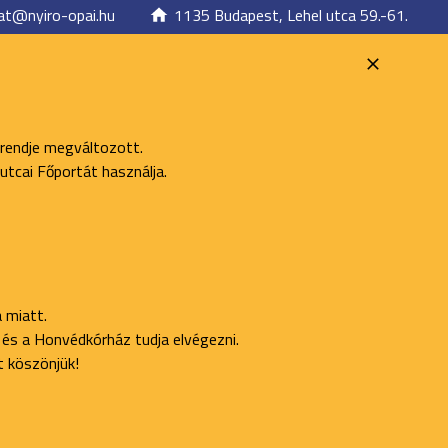
at@nyiro-opai.hu
1135 Budapest, Lehel utca 59.-61.
 rendje megváltozott.
utcai Főportát használja.
 miatt.
ő és a Honvédkórház tudja elvégezni.
t köszönjük!