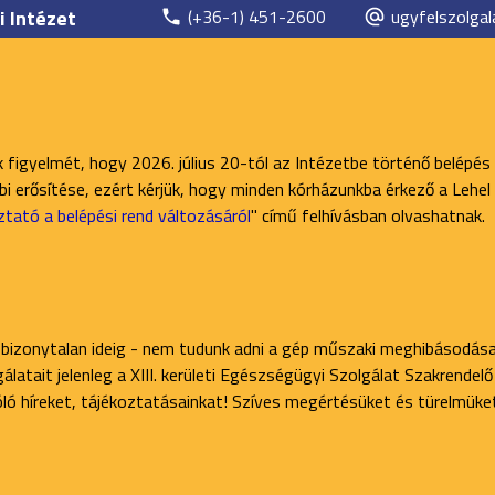
i Intézet
(+36-1) 451-2600
ugyfelszolgal
k figyelmét, hogy 2026. július 20-tól az Intézetbe történő belépés
 erősítése, ezért kérjük, hogy minden kórházunkba érkező a Lehel 
ztató a belépési rend változásáról
" című felhívásban olvashatnak.
 bizonytalan ideig - nem tudunk adni a gép műszaki meghibásodása
latait jelenleg a XIII. kerületi Egészségügyi Szolgálat Szakrendel
zóló híreket, tájékoztatásainkat! Szíves megértésüket és türelmüke