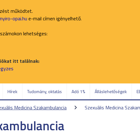
ezést működtet.
yiro-opai.hu
e-mail címen igényelhető.
 számokon lehetséges:
ókat itt találnak:
jegyzes
Hírek
Tudomány, oktatás
Adó 1%
Álláslehetőségek
E
exuális Medicina Szakambulancia
Szexuális Medicina Szaka
akambulancia