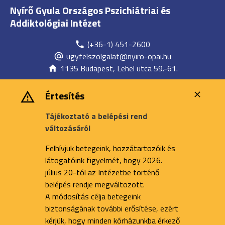
Nyírő Gyula Országos Pszichiátriai és
Addiktológiai Intézet
(+36-1) 451-2600
ugyfelszolgalat@nyiro-opai.hu
1135 Budapest, Lehel utca 59.-61.
Értesítés
Tájékoztató a belépési rend
változásáról
Felhívjuk betegeink, hozzátartozóik és
látogatóink figyelmét, hogy 2026.
július 20-tól az Intézetbe történő
belépés rendje megváltozott.
A módosítás célja betegeink
biztonságának további erősítése, ezért
kérjük, hogy minden kórházunkba érkező