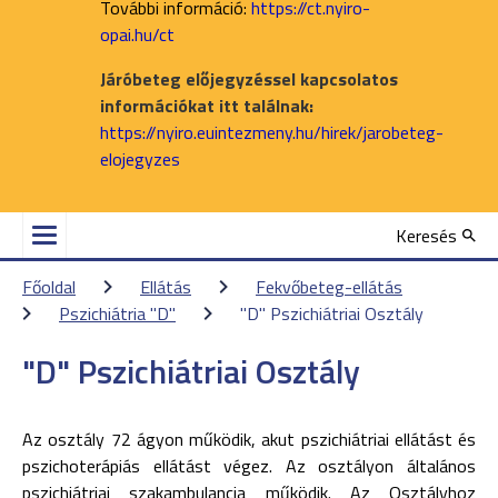
További információ:
https://ct.nyiro-
opai.hu/ct
Járóbeteg előjegyzéssel kapcsolatos
információkat itt találnak:
https://nyiro.euintezmeny.hu/hirek/jarobeteg-
elojegyzes
Keresés
Főoldal
Ellátás
Fekvőbeteg-ellátás
Pszichiátria "D"
"D" Pszichiátriai Osztály
"D" Pszichiátriai Osztály
Az osztály 72 ágyon működik, akut pszichiátriai ellátást és
pszichoterápiás ellátást végez. Az osztályon általános
pszichiátriai szakambulancia működik. Az Osztályhoz