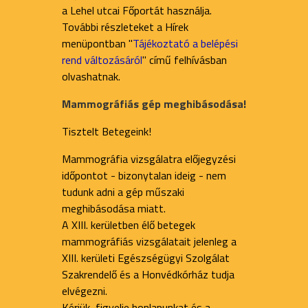
a Lehel utcai Főportát használja.
További részleteket a Hírek
menüpontban "
Tájékoztató a belépési
rend változásáról
" című felhívásban
olvashatnak.
Mammográfiás gép meghibásodása!
Tisztelt Betegeink!
Mammográfia vizsgálatra előjegyzési
időpontot - bizonytalan ideig - nem
tudunk adni a gép műszaki
meghibásodása miatt.
A XIII. kerületben élő betegek
mammográfiás vizsgálatait jelenleg a
XIII. kerületi Egészségügyi Szolgálat
Szakrendelő és a Honvédkórház tudja
elvégezni.
Kérjük, figyelje honlapunkat és a