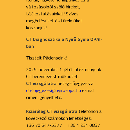
változásokról szóló híreket,
tájékoztatásainkat! Szíves
megértésüket és türelmüket
köszönjük!
CT Diagnosztika a Nyírő Gyula OPAI-
ban
Tisztelt Pácienseink!
2025. november 1-jétől Intézményünk
CT berendezést működtet.
CT vizsgálatra
betegelőjegyzés a
ctelojegyzes@nyiro-opai.hu
e-mail
címen igényelhető.
Kizárólag CT vizsgálatra
telefonon a
következő számokon lehetséges:
+36 70 647-5377 +36 1 231 0857