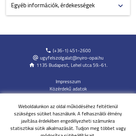
Egyéb információk, érdekességek
(+36-1) 451-2600
ugyfelszolgalat@nyiro-opai.hu
1135 Budapest, Lehel utca 59.-61.
Impresszum
Közérdekű adatok
Adatvédelem
Jogi nyilatkozat
Weboldalunkon az oldal működéséhez feltétlenül
Archívum
szükséges sütiket használunk. A felhasználói élmény
Akadálymentesítési nyilatkozat
javítása érdekében engedélyezheti számunkra
Oldaltérkép
statisztikai sütik alkalmazását. Tudjon meg többet vagy
EESZT
módosítsa sütibeállításait.