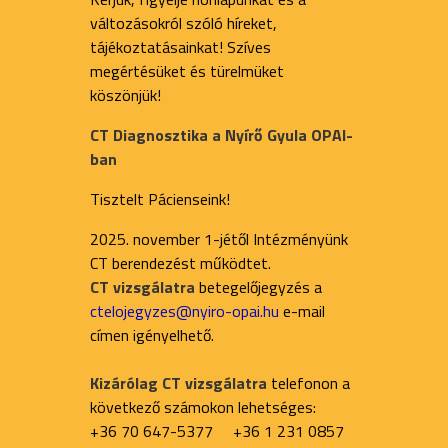
változásokról szóló híreket,
tájékoztatásainkat! Szíves
megértésüket és türelmüket
köszönjük!
CT Diagnosztika a Nyírő Gyula OPAI-
ban
Tisztelt Pácienseink!
2025. november 1-jétől Intézményünk
CT berendezést működtet.
CT vizsgálatra
betegelőjegyzés a
ctelojegyzes@nyiro-opai.hu
e-mail
címen igényelhető.
Kizárólag CT vizsgálatra
telefonon a
következő számokon lehetséges:
+36 70 647-5377 +36 1 231 0857