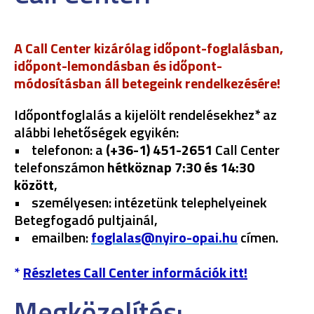
A Call Center kizárólag időpont-foglalásban,
időpont-lemondásban és időpont-
módosításban áll betegeink rendelkezésére!
Időpontfoglalás a kijelölt rendelésekhez* az
alábbi lehetőségek egyikén:
• telefonon: a
(+36-1) 451-2651
Call Center
telefonszámon
hétköznap 7:30 és 14:30
között
,
• személyesen: intézetünk telephelyeinek
Betegfogadó pultjainál,
• emailben:
foglalas@nyiro-opai.hu
címen.
*
Részletes Call Center információk itt!
Megközelítés: