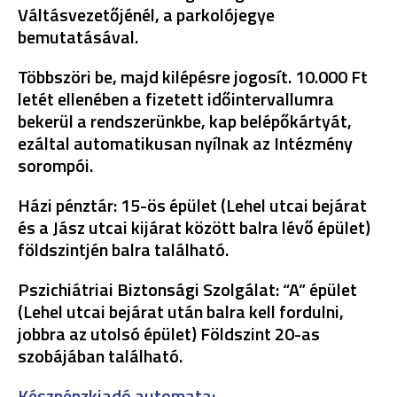
Váltásvezetőjénél, a parkolójegye
bemutatásával.
Többszöri be, majd kilépésre jogosít. 10.000 Ft
letét ellenében a fizetett időintervallumra
bekerül a rendszerünkbe, kap belépőkártyát,
ezáltal automatikusan nyílnak az Intézmény
sorompói.
Házi pénztár: 15-ös épület (Lehel utcai bejárat
és a Jász utcai kijárat között balra lévő épület)
földszintjén balra található.
Pszichiátriai Biztonsági Szolgálat: “A” épület
(Lehel utcai bejárat után balra kell fordulni,
jobbra az utolsó épület) Földszint 20-as
szobájában található.
Készpénzkiadó automata: