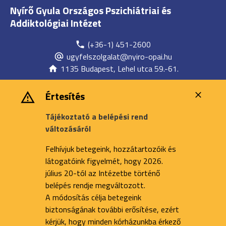
Nyírő Gyula Országos Pszichiátriai és
Addiktológiai Intézet
(+36-1) 451-2600
ugyfelszolgalat@nyiro-opai.hu
1135 Budapest, Lehel utca 59.-61.
Értesítés
Tájékoztató a belépési rend
változásáról
Felhívjuk betegeink, hozzátartozóik és
látogatóink figyelmét, hogy 2026.
július 20-tól az Intézetbe történő
belépés rendje megváltozott.
A módosítás célja betegeink
biztonságának további erősítése, ezért
kérjük, hogy minden kórházunkba érkező