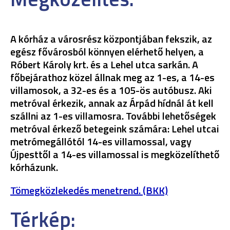
A kórház a városrész központjában fekszik, az
egész fővárosból könnyen elérhető helyen, a
Róbert Károly krt. és a Lehel utca sarkán. A
főbejárathoz közel állnak meg az 1-es, a 14-es
villamosok, a 32-es és a 105-ös autóbusz. Aki
metróval érkezik, annak az Árpád hídnál át kell
szállni az 1-es villamosra. További lehetőségek
metróval érkező betegeink számára: Lehel utcai
metrómegállótól 14-es villamossal, vagy
Újpesttől a 14-es villamossal is megközelíthető
kórházunk.
Tömegközlekedés menetrend. (BKK)
Térkép: