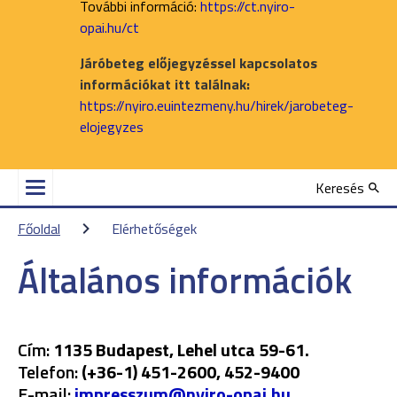
További információ:
https://ct.nyiro-
opai.hu/ct
Járóbeteg előjegyzéssel kapcsolatos
információkat itt találnak:
https://nyiro.euintezmeny.hu/hirek/jarobeteg-
elojegyzes
Keresés
Főoldal
Elérhetőségek
Általános információk
Cím:
1135 Budapest, Lehel utca 59-61.
Telefon:
(+36-1) 451-2600, 452-9400
E-mail:
impresszum@nyiro-opai.hu