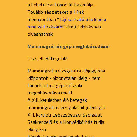
a Lehel utcai Főportát használja.
További részleteket a Hírek
menüpontban "
Tájékoztató a belépési
rend változásáról
" című felhívásban
olvashatnak.
Mammográfiás gép meghibásodása!
Tisztelt Betegeink!
Mammográfia vizsgálatra előjegyzési
időpontot - bizonytalan ideig - nem
tudunk adni a gép műszaki
meghibásodása miatt.
A XIII. kerületben élő betegek
mammográfiás vizsgálatait jelenleg a
XIII. kerületi Egészségügyi Szolgálat
Szakrendelő és a Honvédkórház tudja
elvégezni.
Kérjük, figyelje honlapunkat és a