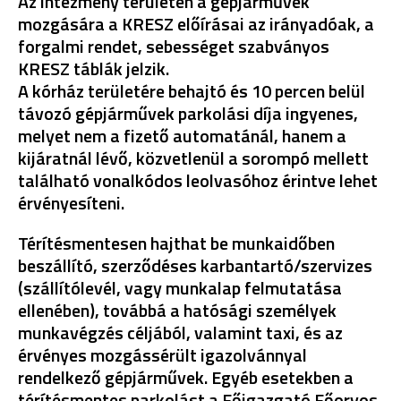
Az intézmény területén a gépjárművek
mozgására a KRESZ előírásai az irányadóak, a
forgalmi rendet, sebességet szabványos
KRESZ táblák jelzik.
A kórház területére behajtó és 10 percen belül
távozó gépjárművek parkolási díja ingyenes,
melyet nem a fizető automatánál, hanem a
kijáratnál lévő, közvetlenül a sorompó mellett
található vonalkódos leolvasóhoz érintve lehet
érvényesíteni.
Térítésmentesen hajthat be munkaidőben
beszállító, szerződéses karbantartó/szervizes
(szállítólevél, vagy munkalap felmutatása
ellenében), továbbá a hatósági személyek
munkavégzés céljából, valamint taxi, és az
érvényes mozgássérült igazolvánnyal
rendelkező gépjárművek. Egyéb esetekben a
térítésmentes parkolást a Főigazgató Főorvos,