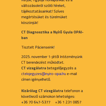
változásokról szóló híreket,
tájékoztatásainkat! Szíves
megértésüket és türelmüket
köszönjük!
CT Diagnosztika a Nyírő Gyula OPAI-
ban
Tisztelt Pácienseink!
2025. november 1-jétől Intézményünk
CT berendezést működtet.
CT vizsgálatra
betegelőjegyzés a
ctelojegyzes@nyiro-opai.hu
e-mail
címen igényelhető.
Kizárólag CT vizsgálatra
telefonon a
következő számokon lehetséges:
+36 70 647-5377 +36 1 231 0857