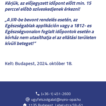
Kérjük, az előjegyzett időpont előtt min. 15
perccel előbb szíveskedjenek érkezni!
„A JIR-be bevont rendelés esetén, az
Egészségablak applikáción vagy a 1812- es
Egészségvonalon foglalt időpontok esetén a
kórház nem utasíthatja el az ellátási területen
kívüli beteget!”
Kelt: Budapest, 2024. október 18.
(+36-1) 451-2600
ugyfelszolgalat@nyiro-opai.hu
1135 Budapest, Lehel utca 59.-61.