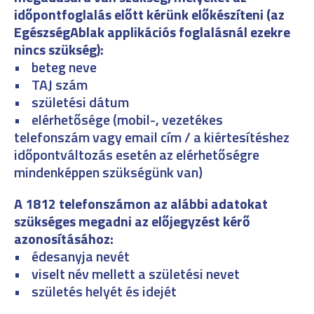
időpontfoglalás előtt kérünk előkészíteni (az
EgészségAblak applikációs foglalásnál ezekre
nincs szükség):
• beteg neve
• TAJ szám
• születési dátum
• elérhetősége (mobil-, vezetékes
telefonszám vagy email cím / a kiértesítéshez
időpontváltozás esetén az elérhetőségre
mindenképpen szükségünk van)
A 1812 telefonszámon az alábbi adatokat
szükséges megadni az előjegyzést kérő
azonosításához:
• édesanyja nevét
• viselt név mellett a születési nevet
• születés helyét és idejét