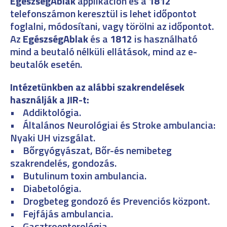
EgészségAblak
applikáción és a
1812
telefonszámon keresztül is lehet időpontot
foglalni, módosítani, vagy törölni az időpontot.
Az
EgészségAblak
és a
1812
is használható
mind a beutaló nélküli ellátások, mind az e-
beutalók esetén.
Intézetünkben az alábbi szakrendelések
használják a JIR-t:
• Addiktológia.
• Általános Neurológiai és Stroke ambulancia:
Nyaki UH vizsgálat.
• Bőrgyógyászat, Bőr-és nemibeteg
szakrendelés, gondozás.
• Butulinum toxin ambulancia.
• Diabetológia.
• Drogbeteg gondozó és Prevenciós központ.
• Fejfájás ambulancia.
• Gasztroenterológia.