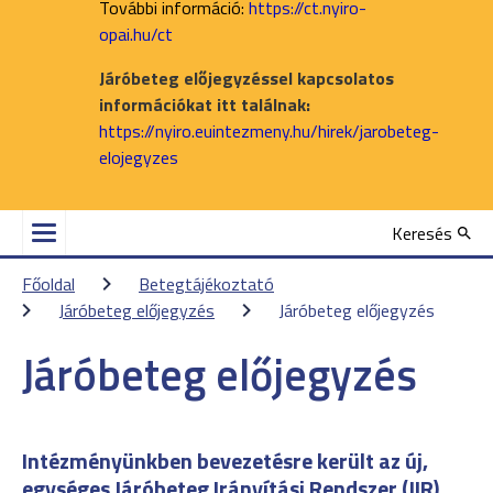
További információ:
https://ct.nyiro-
opai.hu/ct
Járóbeteg előjegyzéssel kapcsolatos
információkat itt találnak:
https://nyiro.euintezmeny.hu/hirek/jarobeteg-
elojegyzes
Keresés
Főoldal
Betegtájékoztató
Járóbeteg előjegyzés
Járóbeteg előjegyzés
Járóbeteg előjegyzés
Intézményünkben bevezetésre került az új,
egységes Járóbeteg Irányítási Rendszer (JIR),