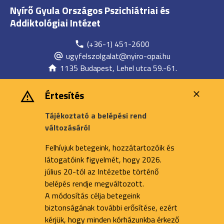
Nyírő Gyula Országos Pszichiátriai és
Addiktológiai Intézet
(+36-1) 451-2600
ugyfelszolgalat@nyiro-opai.hu
1135 Budapest, Lehel utca 59.-61.
Értesítés
Tájékoztató a belépési rend
változásáról
Felhívjuk betegeink, hozzátartozóik és
látogatóink figyelmét, hogy 2026.
július 20-tól az Intézetbe történő
belépés rendje megváltozott.
A módosítás célja betegeink
biztonságának további erősítése, ezért
kérjük, hogy minden kórházunkba érkező