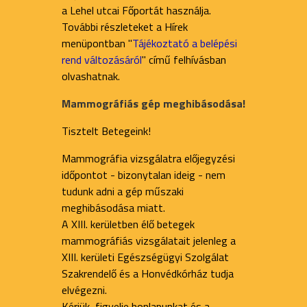
a Lehel utcai Főportát használja.
További részleteket a Hírek
menüpontban "
Tájékoztató a belépési
rend változásáról
" című felhívásban
olvashatnak.
Mammográfiás gép meghibásodása!
Tisztelt Betegeink!
Mammográfia vizsgálatra előjegyzési
időpontot - bizonytalan ideig - nem
tudunk adni a gép műszaki
meghibásodása miatt.
A XIII. kerületben élő betegek
mammográfiás vizsgálatait jelenleg a
XIII. kerületi Egészségügyi Szolgálat
Szakrendelő és a Honvédkórház tudja
elvégezni.
Kérjük, figyelje honlapunkat és a