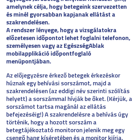
amelynek célja, hogy betegeink szervezetten
és minél gyorsabban kapjanak ellátást a
szakrendelésen.
A rendszer lényege, hogy a vizsgálatokra
előzetesen időpontot lehet foglalni telefonon,
személyesen vagy az EgészségAblak
mobilapplikáció időpontfoglaló
menüpontjában.
Az előjegyzésre érkező betegek érkezéskor
húznak egy behívási sorszámot, majd a
szakrendelésen (az eddigi név szerinti szólítás
helyett) a sorszámmal hívják be őket. (Kérjük, a
sorszámot tartsa magánál az ellátás
befejezéséig!) A szakrendelésre a behívás úgy
történik, hogy a hozott sorszám a
betegtájékoztató monitoron jelenik meg egy
csengő hang kíséretében és a monitor kiírja,