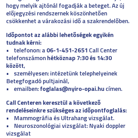
hogy melyik ajtónál fogadják a beteget. Az új
előjegyzési rendszernek köszönhetően
csökkenhet a várakozási idő a szakrendelőben.
Időpontot az alábbi lehetőségek egyikén
tudnak kérni:
• telefonon: a
06-1-451-2651
Call Center
telefonszámon
hétköznap 7:30 és 14:30
között
,
• személyesen: intézetünk telephelyeinek
Betegfogadó pultjainál,
• emailben:
foglalas@nyiro-opai.hu
címen.
Call Centeren keresztül a következő
rendeléseinkre szükséges az időpontfoglalás:
• Mammográfia és Ultrahang vizsgálat.
• Neuroszonológiai vizsgálat: Nyaki doppler
vizsgálat