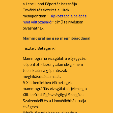
a Lehel utcai Főportát használja.
További részleteket a Hírek
menüpontban "
Tájékoztató a belépési
rend változásáról
" című felhívásban
olvashatnak.
Mammográfiás gép meghibásodása!
Tisztelt Betegeink!
Mammográfia vizsgálatra előjegyzési
időpontot - bizonytalan ideig - nem
tudunk adni a gép műszaki
meghibásodása miatt.
A XIII. kerületben élő betegek
mammográfiás vizsgálatait jelenleg a
XIII. kerületi Egészségügyi Szolgálat
Szakrendelő és a Honvédkórház tudja
elvégezni.
Kérjük, figyelje honlapunkat és a