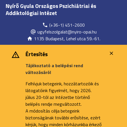
Nyírő Gyula Országos Pszichiátriai és
Addiktológiai Intézet
(+36-1) 451-2600
ugyfelszolgalat@nyiro-opai.hu
1135 Budapest, Lehel utca 59.-61.
Értesítés
Tájékoztató a belépési rend
változásáról
Felhívjuk betegeink, hozzátartozóik és
látogatóink figyelmét, hogy 2026.
július 20-tól az Intézetbe történő
belépés rendje megváltozott.
A módosítás célja betegeink
biztonságának további erősítése, ezért
kérjük, hogy minden kórházunkba érkező