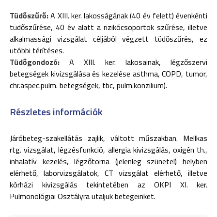
Tüdőszűrő:
A XIII. ker. lakosságának (40 év felett) évenkénti
tüdőszűrése, 40 év alatt a rizikócsoportok szűrése, illetve
alkalmassági vizsgálat céljából végzett tüdőszűrés, ez
utóbbi térítéses.
Tüdőgondozó:
A XIII. ker. lakosainak, légzőszervi
betegségek kivizsgálása és kezelése asthma, COPD, tumor,
chr.aspec.pulm. betegségek, tbc, pulm.konzilium).
Részletes információk
Járóbeteg-szakellátás zajlik, váltott műszakban. Mellkas
rtg. vizsgálat, légzésfunkció, allergia kivizsgálás, oxigén th.,
inhalatív kezelés, légzőtorna (jelenleg szünetel) helyben
elérhető, laborvizsgálatok, CT vizsgálat elérhető, illetve
kórházi kivizsgálás tekintetében az OKPI XI. ker.
Pulmonológiai Osztályra utaljuk betegeinket.