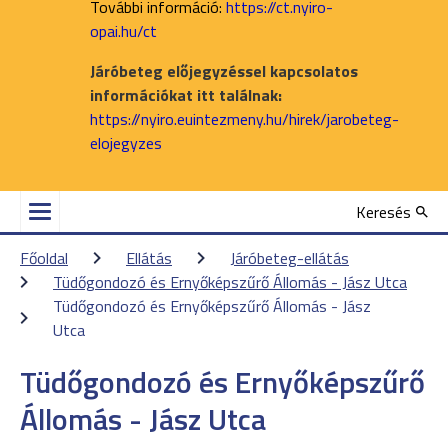
További információ:
https://ct.nyiro-
opai.hu/ct
Járóbeteg előjegyzéssel kapcsolatos
információkat itt találnak:
https://nyiro.euintezmeny.hu/hirek/jarobeteg-
elojegyzes
Keresés
Főoldal
Ellátás
Járóbeteg-ellátás
Tüdőgondozó és Ernyőképszűrő Állomás - Jász Utca
Tüdőgondozó és Ernyőképszűrő Állomás - Jász 
Utca
Tüdőgondozó és Ernyőképszűrő
Állomás - Jász Utca