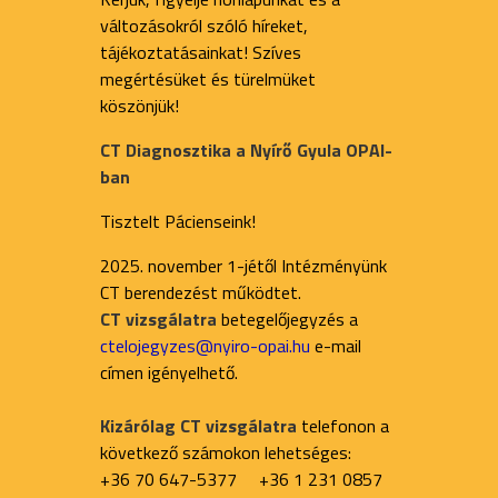
változásokról szóló híreket,
tájékoztatásainkat! Szíves
megértésüket és türelmüket
köszönjük!
CT Diagnosztika a Nyírő Gyula OPAI-
ban
Tisztelt Pácienseink!
2025. november 1-jétől Intézményünk
CT berendezést működtet.
CT vizsgálatra
betegelőjegyzés a
ctelojegyzes@nyiro-opai.hu
e-mail
címen igényelhető.
Kizárólag CT vizsgálatra
telefonon a
következő számokon lehetséges:
+36 70 647-5377 +36 1 231 0857