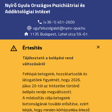
Nyírő Gyula Országos Pszichiátriai és
Addiktológiai Intézet
(+36-1) 451-2600
ugyfelszolgalat@nyiro-opai.hu
1135 Budapest, Lehel utca 59.-61.
Értesítés
Tájékoztató a belépési rend
változásáról
Felhívjuk betegeink, hozzátartozóik és
látogatóink figyelmét, hogy 2026.
július 20-tól az Intézetbe történő
belépés rendje megváltozott.
A módosítás célja betegeink
biztonságának további erősítése, ezért
kérjük, hogy minden kórházunkba érkező