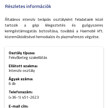
Részletes információk
Általános intenzív terápiás osztályként feladataink közé
tartozik a gépi lélegeztetés és gyógyszeres
keringéstámogatás biztosítása, továbbá a Haemobil kft.
közreműködésével hemodiaízis és plazmaferezis végzése.
Osztály típusa:
Fekvőbeteg szakellátás
Ellátott szakma:
Intenzív osztály
Ágyak száma:
6 db
Telefonszám:
(+36-1) 451-2623
E-mail cím: