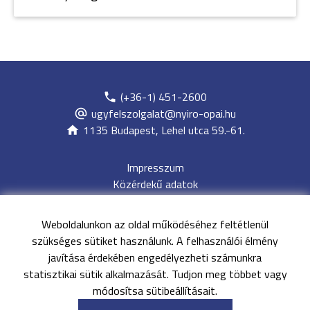
(+36-1) 451-2600
ugyfelszolgalat@nyiro-opai.hu
1135 Budapest, Lehel utca 59.-61.
Impresszum
Közérdekű adatok
Adatvédelem
Jogi nyilatkozat
Weboldalunkon az oldal működéséhez feltétlenül
Archívum
szükséges sütiket használunk. A felhasználói élmény
Akadálymentesítési nyilatkozat
javítása érdekében engedélyezheti számunkra
Oldaltérkép
statisztikai sütik alkalmazását. Tudjon meg többet vagy
EESZT
módosítsa sütibeállításait.