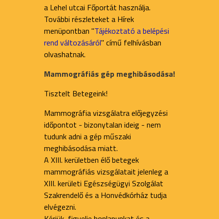
a Lehel utcai Főportát használja.
További részleteket a Hírek
menüpontban "
Tájékoztató a belépési
rend változásáról
" című felhívásban
olvashatnak.
Mammográfiás gép meghibásodása!
Tisztelt Betegeink!
Mammográfia vizsgálatra előjegyzési
időpontot - bizonytalan ideig - nem
tudunk adni a gép műszaki
meghibásodása miatt.
A XIII. kerületben élő betegek
mammográfiás vizsgálatait jelenleg a
XIII. kerületi Egészségügyi Szolgálat
Szakrendelő és a Honvédkórház tudja
elvégezni.
Kérjük, figyelje honlapunkat és a