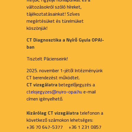
változásokról szóló híreket,
tájékoztatásainkat! Szíves
megértésüket és türelmüket
köszönjük!
CT Diagnosztika a Nyírő Gyula OPAI-
ban
Tisztelt Pácienseink!
2025. november 1-jétől Intézményünk
CT berendezést működtet.
CT vizsgálatra
betegelőjegyzés a
ctelojegyzes@nyiro-opai.hu
e-mail
címen igényelhető.
Kizárólag CT vizsgálatra
telefonon a
következő számokon lehetséges:
+36 70 647-5377 +36 1 231 0857