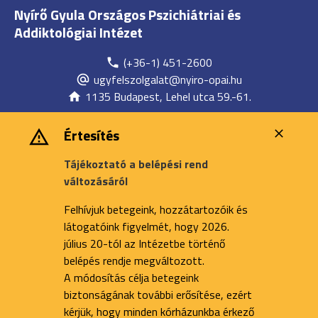
Nyírő Gyula Országos Pszichiátriai és
Addiktológiai Intézet
(+36-1) 451-2600
ugyfelszolgalat@nyiro-opai.hu
1135 Budapest, Lehel utca 59.-61.
Értesítés
Tájékoztató a belépési rend
változásáról
Felhívjuk betegeink, hozzátartozóik és
látogatóink figyelmét, hogy 2026.
július 20-tól az Intézetbe történő
belépés rendje megváltozott.
A módosítás célja betegeink
biztonságának további erősítése, ezért
kérjük, hogy minden kórházunkba érkező