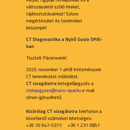
változásokról szóló híreket,
tájékoztatásainkat! Szíves
megértésüket és türelmüket
köszönjük!
CT Diagnosztika a Nyírő Gyula OPAI-
ban
Tisztelt Pácienseink!
2025. november 1-jétől Intézményünk
CT berendezést működtet.
CT vizsgálatra
betegelőjegyzés a
ctelojegyzes@nyiro-opai.hu
e-mail
címen igényelhető.
Kizárólag CT vizsgálatra
telefonon a
következő számokon lehetséges:
+36 70 647-5377 +36 1 231 0857