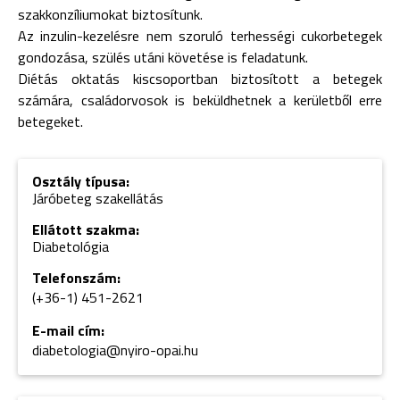
szakkonzíliumokat biztosítunk.
Az inzulin-kezelésre nem szoruló terhességi cukorbetegek
gondozása, szülés utáni követése is feladatunk.
Diétás oktatás kiscsoportban biztosított a betegek
számára, családorvosok is beküldhetnek a kerületből erre
betegeket.
Osztály típusa:
Járóbeteg szakellátás
Ellátott szakma:
Diabetológia
Telefonszám:
(+36-1) 451-
2621
E-mail cím:
diabetologia@nyiro-opai.hu