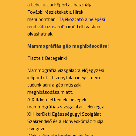
a Lehel utcai Főportát használja.
További részleteket a Hírek
menüpontban "
Tájékoztató a belépési
rend változásáról
" című felhívásban
olvashatnak.
Mammográfiás gép meghibásodása!
Tisztelt Betegeink!
Mammográfia vizsgálatra előjegyzési
időpontot - bizonytalan ideig - nem
tudunk adni a gép műszaki
meghibásodása miatt.
A XIII. kerületben élő betegek
mammográfiás vizsgálatait jelenleg a
XIII. kerületi Egészségügyi Szolgálat
Szakrendelő és a Honvédkórház tudja
elvégezni.
Kérjük, figyelje honlapunkat és a