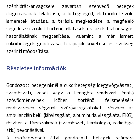
szénhidrát-anyagcsere zavarban szenvedő betegek
diagnózisának felállítása, a betegségről, életmódról szóló
ismeretek átadása, a terápia megkezdése, a megfelelő
segédeszközökkel történő ellátásuk és azok biztonságos
használatának megtanítása, valamint a már ismert
cukorbetegek gondozása, terápiájuk követése és szükség
szerinti módosítása.
Részletes információk
Gondozott betegeinknél a cukorbetegség ideggyógyászati,
szemészeti, vesét vagy a keringési rendszert érintő
szövődményeinek időben történő felismerésére
rendszeresen végzünk szűrővizsgálatokat, részben az
ambulancián belül (lábvizsgálat, albuminuria vizsgálata, EKG),
részben a társszakmák (szemészet, kardiológia, radiológia
stb.) bevonásával.
A családorvosok által gondozott betegek számára