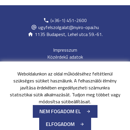
(+36-1) 451-2600
ugyfelszolgalat@nyiro-opai.hu
1135 Budapest, Lehel utca 59.-61.
Impresszum
Közérdekű adatok
Adatvédelem
Jogi nyilatkozat
Weboldalunkon az oldal működéséhez feltétlenül
Archívum
szükséges sütiket használunk. A felhasználói élmény
Akadálymentesítési nyilatkozat
javítása érdekében engedélyezheti számunkra
Oldaltérkép
statisztikai sütik alkalmazását. Tudjon meg többet vagy
EESZT
módosítsa sütibeállításait.
NEM FOGADOM EL
©
Minden jog fenntartva
Nyírő Gyula Országos Pszichiátriai
ELFOGADOM
és Addiktológiai Intézet
-
2026