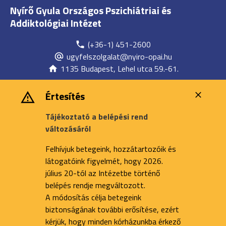
Nyírő Gyula Országos Pszichiátriai és
Addiktológiai Intézet
(+36-1) 451-2600
ugyfelszolgalat@nyiro-opai.hu
1135 Budapest, Lehel utca 59.-61.
Értesítés
Tájékoztató a belépési rend
változásáról
Felhívjuk betegeink, hozzátartozóik és
látogatóink figyelmét, hogy 2026.
július 20-tól az Intézetbe történő
belépés rendje megváltozott.
A módosítás célja betegeink
biztonságának további erősítése, ezért
kérjük, hogy minden kórházunkba érkező