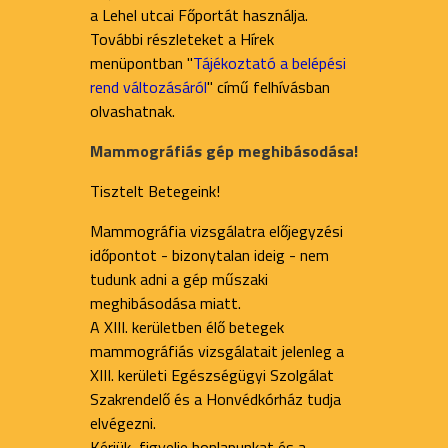
a Lehel utcai Főportát használja.
További részleteket a Hírek
menüpontban "
Tájékoztató a belépési
rend változásáról
" című felhívásban
olvashatnak.
Mammográfiás gép meghibásodása!
Tisztelt Betegeink!
Mammográfia vizsgálatra előjegyzési
időpontot - bizonytalan ideig - nem
tudunk adni a gép műszaki
meghibásodása miatt.
A XIII. kerületben élő betegek
mammográfiás vizsgálatait jelenleg a
XIII. kerületi Egészségügyi Szolgálat
Szakrendelő és a Honvédkórház tudja
elvégezni.
Kérjük, figyelje honlapunkat és a