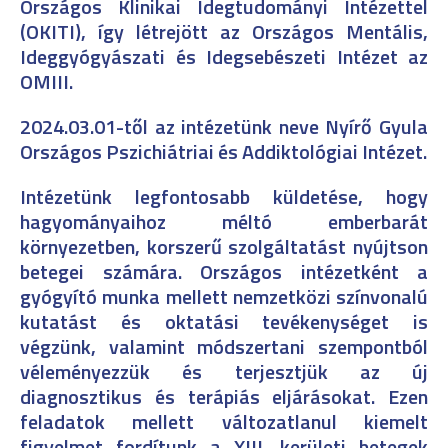
Országos Klinikai Idegtudományi Intézettel
(OKITI), így létrejött az Országos Mentális,
Ideggyógyászati és Idegsebészeti Intézet az
OMIII.
2024.03.01-től az intézetünk neve Nyírő Gyula
Országos Pszichiátriai és Addiktológiai Intézet.
Intézetünk legfontosabb küldetése, hogy
hagyományaihoz méltó emberbarát
környezetben, korszerű szolgáltatást nyújtson
betegei számára. Országos intézet
ként a
gyógyító munka mellett nemzetközi színvonalú
kutatást és oktatási tevékenységet is
végzünk, valamint módszertani szempontból
véleményezzük és terjesztjük az új
diagnosztikus és terápiás eljárásokat. Ezen
feladatok mellett változatlanul kiemelt
figyelmet fordítunk a XIII. kerületi betegek