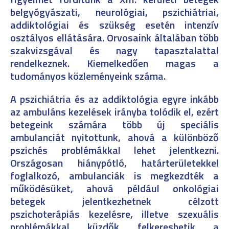
belgyógyászati, neurológiai, pszichiátriai,
addiktológiai és szükség esetén intenzív
osztályos ellátására. Orvosaink általában több
szakvizsgával és nagy tapasztalattal
rendelkeznek. Kiemelkedően magas a
tudományos közleményeink száma.
A pszichiátria és az addiktológia egyre inkább
az ambuláns kezelések irányba tolódik el, ezért
betegeink számára több új speciális
ambulanciát nyitottunk, ahová a különböző
pszichés problémákkal lehet jelentkezni.
Országosan hiánypótló, határterületekkel
foglalkozó, ambulanciák is megkezdték a
működésüket, ahová például onkológiai
betegek jelentkezhetnek célzott
pszichoterápiás kezelésre, illetve szexuális
problémákkal küzdők felkereshetik a