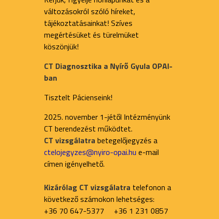
változásokról szóló híreket,
tájékoztatásainkat! Szíves
megértésüket és türelmüket
köszönjük!
CT Diagnosztika a Nyírő Gyula OPAI-
ban
Tisztelt Pácienseink!
2025. november 1-jétől Intézményünk
CT berendezést működtet.
CT vizsgálatra
betegelőjegyzés a
ctelojegyzes@nyiro-opai.hu
e-mail
címen igényelhető.
Kizárólag CT vizsgálatra
telefonon a
következő számokon lehetséges:
+36 70 647-5377 +36 1 231 0857