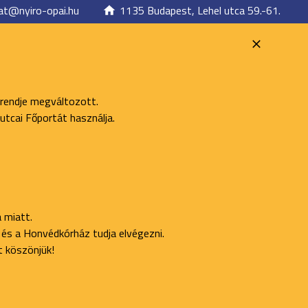
at@nyiro-opai.hu
1135 Budapest, Lehel utca 59.-61.
 rendje megváltozott.
utcai Főportát használja.
 miatt.
ő és a Honvédkórház tudja elvégezni.
t köszönjük!