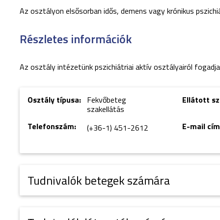
Az osztályon elsősorban idős, demens vagy krónikus pszichi
Részletes információk
Az osztály intézetünk pszichiátriai aktív osztályairól fogad
Osztály típusa:
Fekvőbeteg
Ellátott s
szakellátás
Telefonszám:
E-mail cím
(+36-1) 451-2612
Tudnivalók betegek számára