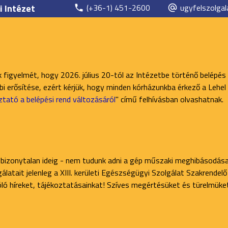
i Intézet
(+36-1) 451-2600
ugyfelszolgal
k figyelmét, hogy 2026. július 20-tól az Intézetbe történő belépés
 erősítése, ezért kérjük, hogy minden kórházunkba érkező a Lehel 
ztató a belépési rend változásáról
" című felhívásban olvashatnak.
 bizonytalan ideig - nem tudunk adni a gép műszaki meghibásodása
latait jelenleg a XIII. kerületi Egészségügyi Szolgálat Szakrendel
zóló híreket, tájékoztatásainkat! Szíves megértésüket és türelmüke