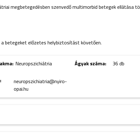
átriai megbetegedésben szenvedő multimorbid betegek ellátása tör
ja a betegeket előzetes helybiztosítást követően.
zakma:
Neuropszichiátria
Ágyak száma:
36 db
:
neuropszichiatria@nyiro-
opai.hu