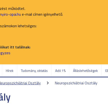
ezést működtet.
yiro-opai.hu
e-mail címen igényelhető.
 számokon lehetséges:
ókat itt találnak:
jegyzes
Hírek
Tudomány, oktatás
Adó 1%
Álláslehetőségek
E
europszichiátriai Osztály
Neuropszichiátriai Osztály
ály