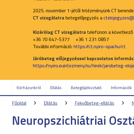
2025. november 1-jétől Intézményünk CT berend
CT vizsgálatra
betegelőjegyzés a
ctelojegyzes@n
Kizárólag CT vizsgálatra
telefonon a következő
+36 70 647-5377 +36 1 231 0857
További információ:
https://ct.nyiro-opai.hu/ct
Járóbeteg előjegyzéssel kapcsolatos informáci
https://nyiro.euintezmeny.hu/hirek/jarobeteg-elo
Kórházunkról
Ellátás
Betegtájékoztató
Információk
Főoldal
Ellátás
Fekvőbeteg-ellátás
N
Neuropszichiátriai Oszt