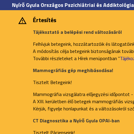
Nyírő Gyula Országos Pszichiátriai és Addiktológia
Értesítés
Tájékoztató a belépési rend változásáról
Felhívjuk betegeink, hozzátartozóik és látogatóin
A módosítás célja betegeink biztonságának további
További részleteket a Hírek menüpontban "
Tájéko
Mammográfiás gép meghibásodása!
Tisztelt Betegeink!
Mammográfia vizsgálatra előjegyzési időpontot -
A XIII. kerületben élő betegek mammográfiás vizsgá
Kérjük, figyelje honlapunkat és a változásokról s
CT Diagnosztika a Nyírő Gyula OPAI-ban
Tisztelt Pácienseink!