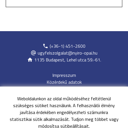
(+36-1) 451-2600
ugyfelszolgalat@nyiro-opai.hu
1135 Budapest, Lehel utca 59.-61.
Impresszum
Közérdekű adatok
Adatvédelem
Jogi nyilatkozat
Weboldalunkon az oldal működéséhez feltétlenül
Archívum
szükséges sütiket használunk. A felhasználói élmény
Akadálymentesítési nyilatkozat
javítása érdekében engedélyezheti számunkra
Oldaltérkép
statisztikai sütik alkalmazását. Tudjon meg többet vagy
EESZT
módosítsa sütibeállításait.