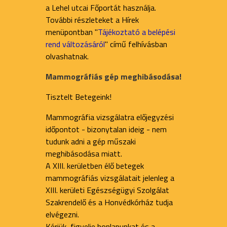
a Lehel utcai Főportát használja.
További részleteket a Hírek
menüpontban "
Tájékoztató a belépési
rend változásáról
" című felhívásban
olvashatnak.
Mammográfiás gép meghibásodása!
Tisztelt Betegeink!
Mammográfia vizsgálatra előjegyzési
időpontot - bizonytalan ideig - nem
tudunk adni a gép műszaki
meghibásodása miatt.
A XIII. kerületben élő betegek
mammográfiás vizsgálatait jelenleg a
XIII. kerületi Egészségügyi Szolgálat
Szakrendelő és a Honvédkórház tudja
elvégezni.
Kérjük, figyelje honlapunkat és a