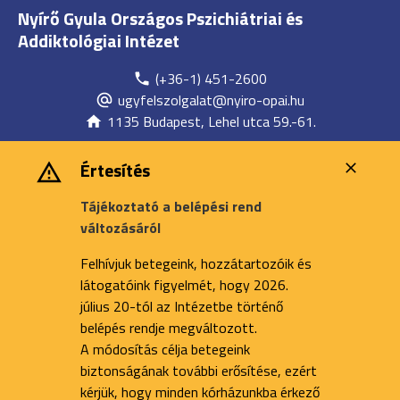
Nyírő Gyula Országos Pszichiátriai és
Addiktológiai Intézet
(+36-1) 451-2600
ugyfelszolgalat@nyiro-opai.hu
1135 Budapest, Lehel utca 59.-61.
Értesítés
Tájékoztató a belépési rend
változásáról
Felhívjuk betegeink, hozzátartozóik és
látogatóink figyelmét, hogy 2026.
július 20-tól az Intézetbe történő
belépés rendje megváltozott.
A módosítás célja betegeink
biztonságának további erősítése, ezért
kérjük, hogy minden kórházunkba érkező