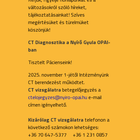
változásokról szóló híreket,
tájékoztatásainkat! Szíves
megértésüket és türelmüket
köszönjük!
CT Diagnosztika a Nyírő Gyula OPAI-
ban
Tisztelt Pácienseink!
2025. november 1-jétől Intézményünk
CT berendezést működtet.
CT vizsgálatra
betegelőjegyzés a
ctelojegyzes@nyiro-opai.hu
e-mail
címen igényelhető.
Kizárólag CT vizsgálatra
telefonon a
következő számokon lehetséges:
+36 70 647-5377 +36 1 231 0857