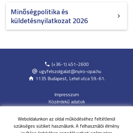
Minőségpolitika és
küldetésnyilatkozat 2026
(+36-1) 451-2600
ugyfelszolgalat@nyiro-opai.hu
1135 Budapest, Lehel utca 59.-61.
Impresszum
Közérdekű adatok
Adatvédelem
Jogi nyilatkozat
Weboldalunkon az oldal működéséhez feltétlenül
Archívum
szükséges sütiket használunk. A felhasználói élmény
Akadálymentesítési nyilatkozat