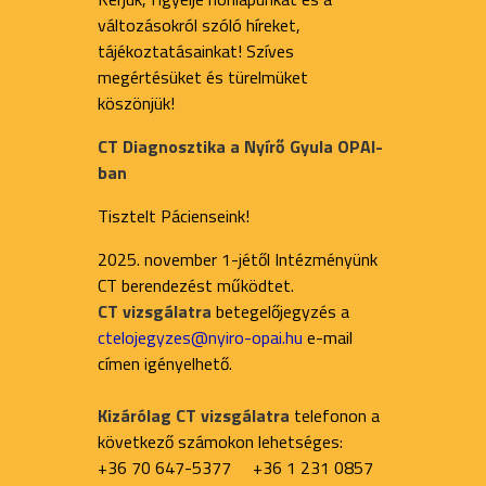
változásokról szóló híreket,
tájékoztatásainkat! Szíves
megértésüket és türelmüket
köszönjük!
CT Diagnosztika a Nyírő Gyula OPAI-
ban
Tisztelt Pácienseink!
2025. november 1-jétől Intézményünk
CT berendezést működtet.
CT vizsgálatra
betegelőjegyzés a
ctelojegyzes@nyiro-opai.hu
e-mail
címen igényelhető.
Kizárólag CT vizsgálatra
telefonon a
következő számokon lehetséges:
+36 70 647-5377 +36 1 231 0857