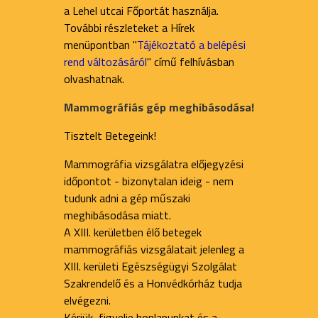
a Lehel utcai Főportát használja.
További részleteket a Hírek
menüpontban "
Tájékoztató a belépési
rend változásáról
" című felhívásban
olvashatnak.
Mammográfiás gép meghibásodása!
Tisztelt Betegeink!
Mammográfia vizsgálatra előjegyzési
időpontot - bizonytalan ideig - nem
tudunk adni a gép műszaki
meghibásodása miatt.
A XIII. kerületben élő betegek
mammográfiás vizsgálatait jelenleg a
XIII. kerületi Egészségügyi Szolgálat
Szakrendelő és a Honvédkórház tudja
elvégezni.
Kérjük, figyelje honlapunkat és a