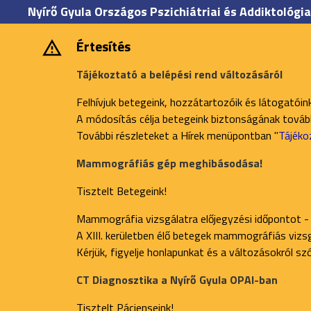
Nyírő Gyula Országos Pszichiátriai és Addiktológia
Értesítés
Tájékoztató a belépési rend változásáról
Felhívjuk betegeink, hozzátartozóik és látogatóin
A módosítás célja betegeink biztonságának további
További részleteket a Hírek menüpontban "
Tájéko
Mammográfiás gép meghibásodása!
Tisztelt Betegeink!
Mammográfia vizsgálatra előjegyzési időpontot -
A XIII. kerületben élő betegek mammográfiás vizsgá
Kérjük, figyelje honlapunkat és a változásokról s
CT Diagnosztika a Nyírő Gyula OPAI-ban
Tisztelt Pácienseink!