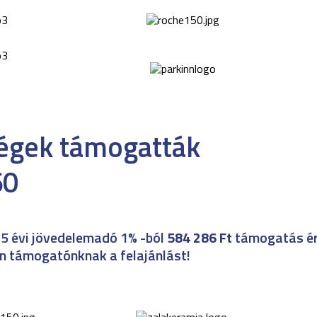
cégek támogatták
5 évi jövedelemadó 1% -ból
584 286 Ft
támogatás ér
n támogatónknak a felajánlást!