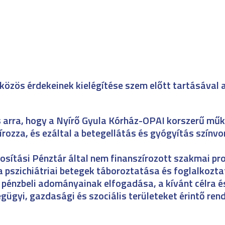
közös érdekeinek kielégítése szem előtt tartásával 
s arra, hogy a Nyírő Gyula Kórház-OPAI korszerű mű
írozza, és ezáltal a betegellátás és gyógyítás színvo
osítási Pénztár által nem finanszírozott szakmai p
 pszichiátriai betegek táboroztatása és foglalkozta
pénzbeli adományainak elfogadása, a kívánt célra é
gügyi, gazdasági és szociális területeket érintő re