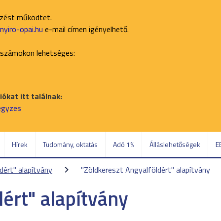
ezést működtet.
yiro-opai.hu
e-mail címen igényelhető.
 számokon lehetséges:
ókat itt találnak:
jegyzes
Hírek
Tudomány, oktatás
Adó 1%
Álláslehetőségek
E
dért" alapítvány
"Zöldkereszt Angyalföldért" alapítvány
ért" alapítvány