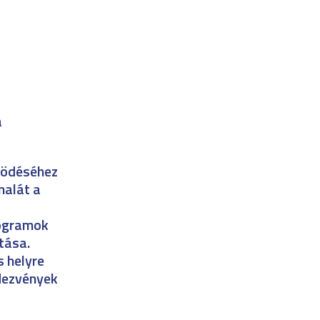
a
ködéséhez
nalát a
rogramok
tása.
s helyre
ndezvények