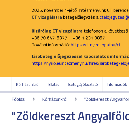
2025. november 1-jétől Intézményünk CT berend
CT vizsgálatra
betegelőjegyzés a
ctelojegyzes@n
Kizárólag CT vizsgálatra
telefonon a következő
+36 70 647-5377 +36 1 231 0857
További információ:
https://ct.nyiro-opai.hu/ct
Járóbeteg előjegyzéssel kapcsolatos informáci
https://nyiro.euintezmeny.hu/hirek/jarobeteg-elo
Kórházunkról
Ellátás
Betegtájékoztató
Információk
Főoldal
Kórházunkról
"Zöldkereszt Angyalföl
"Zöldkereszt Angyalföld