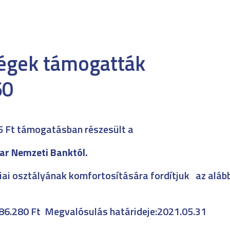
cégek támogatták
5 Ft támogatásban részesült a
r Nemzeti Banktól.
iai osztályának komfortosítására fordítjuk az aláb
.586.280 Ft Megvalósulás határideje:2021.05.31