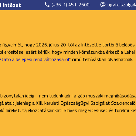
i Intézet
(+36-1) 451-2600
ugyfelszolgal
k figyelmét, hogy 2026. július 20-tól az Intézetbe történő belépés
 erősítése, ezért kérjük, hogy minden kórházunkba érkező a Lehel 
ztató a belépési rend változásáról
" című felhívásban olvashatnak.
 bizonytalan ideig - nem tudunk adni a gép műszaki meghibásodása
latait jelenleg a XIII. kerületi Egészségügyi Szolgálat Szakrendel
zóló híreket, tájékoztatásainkat! Szíves megértésüket és türelmüke