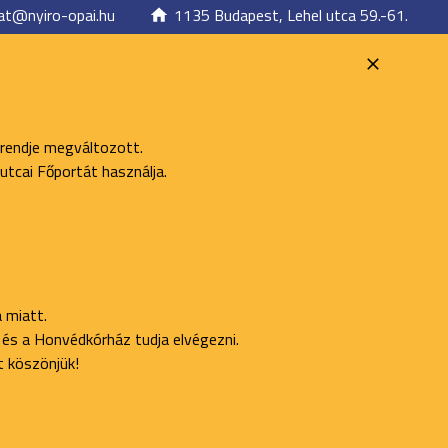
at@nyiro-opai.hu
1135 Budapest, Lehel utca 59.-61.
 rendje megváltozott.
utcai Főportát használja.
 miatt.
ő és a Honvédkórház tudja elvégezni.
t köszönjük!