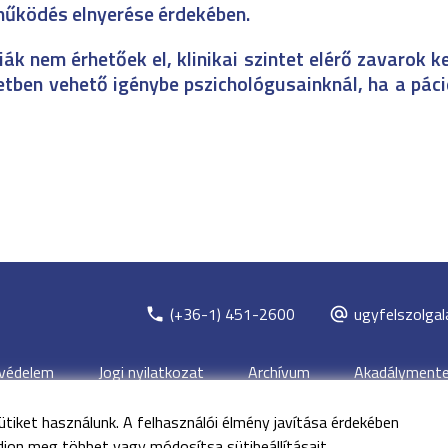
tműködés elnyerése érdekében.
ák nem érhetőek el, klinikai szintet elérő zavarok k
etben vehető igénybe pszichológusainknál, ha a pác
(+36-1) 451-2600
ugyfelszolgal
védelem
Jogi nyilatkozat
Archívum
Akadálymentes
tiket használunk. A felhasználói élmény javítása érdekében
g fenntartva
Nyírő Gyula Országos Pszichiátriai és Addiktológiai In
djon meg többet vagy módosítsa sütibeállításait.