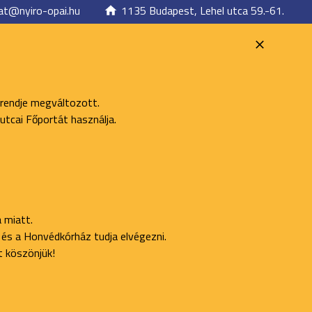
at@nyiro-opai.hu
1135 Budapest, Lehel utca 59.-61.
 rendje megváltozott.
utcai Főportát használja.
 miatt.
ő és a Honvédkórház tudja elvégezni.
t köszönjük!