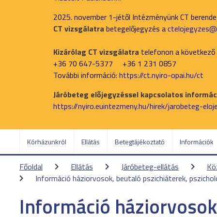
2025. november 1-jétől Intézményünk CT berend
CT vizsgálatra
betegelőjegyzés a
ctelojegyzes@n
Kizárólag CT vizsgálatra
telefonon a következő
+36 70 647-5377 +36 1 231 0857
További információ:
https://ct.nyiro-opai.hu/ct
Járóbeteg előjegyzéssel kapcsolatos informáci
https://nyiro.euintezmeny.hu/hirek/jarobeteg-elo
Kórházunkról
Ellátás
Betegtájékoztató
Információk
Főoldal
Ellátás
Járóbeteg-ellátás
Kö
Információ háziorvosok, beutaló pszichiáterek, pszich
Információ háziorvosok,