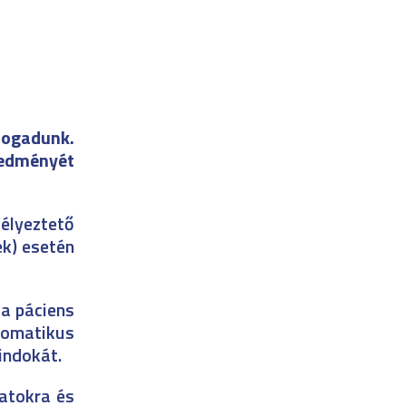
fogadunk.
eredményét
élyeztető
ek) esetén
 a páciens
szomatikus
 indokát.
latokra és