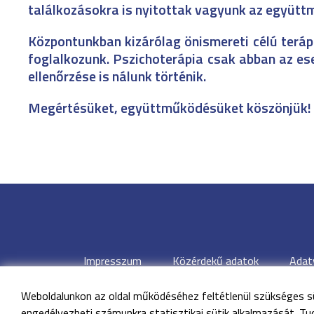
találkozásokra is nyitottak vagyunk az együt
Központunkban kizárólag önismereti célú terápi
foglalkozunk. Pszichoterápia csak abban az es
ellenőrzése is nálunk történik.
Megértésüket, együttműködésüket köszönjük!
Impresszum
Közérdekű adatok
Adat
Weboldalunkon az oldal működéséhez feltétlenül szükséges sü
©
Minden jo
engedélyezheti számunkra statisztikai sütik alkalmazását. Tu