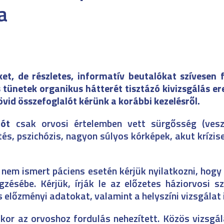
a
et, de részletes, informatív beutalókat szívesen 
s tünetek organikus hátterét tisztázó kivizsgálás 
 rövid összefoglalót kérünk a korábbi kezelésről.
lót
csak orvosi értelemben vett sürgősség (vesz
s, pszichózis, nagyon súlyos kórképek, akut krízis
nem ismert páciens esetén kérjük nyilatkozni, hogy
égzésébe. Kérjük, írják le az előzetes háziorvosi 
s előzményi adatokat, valamint a helyszíni vizsgálat
kor az orvoshoz fordulás nehezített. Közös vizsgá