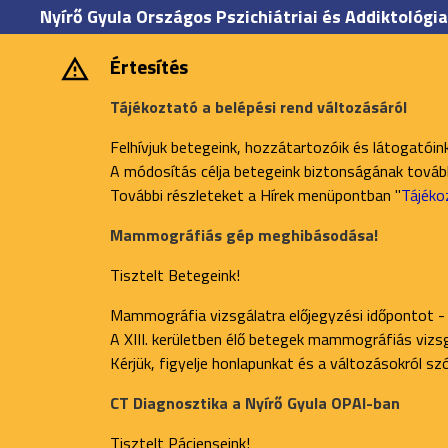
Nyírő Gyula Országos Pszichiátriai és Addiktológia
Értesítés
Tájékoztató a belépési rend változásáról
Felhívjuk betegeink, hozzátartozóik és látogatóin
A módosítás célja betegeink biztonságának további
További részleteket a Hírek menüpontban "
Tájéko
Mammográfiás gép meghibásodása!
Tisztelt Betegeink!
Mammográfia vizsgálatra előjegyzési időpontot -
A XIII. kerületben élő betegek mammográfiás vizsgá
Kérjük, figyelje honlapunkat és a változásokról s
CT Diagnosztika a Nyírő Gyula OPAI-ban
Tisztelt Pácienseink!