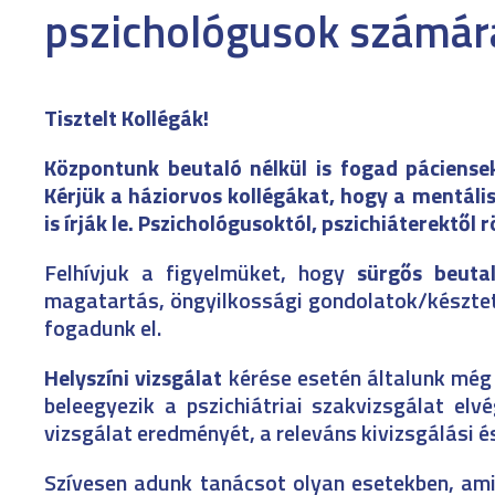
pszichológusok számár
Tisztelt Kollégák!
Központunk beutaló nélkül is fogad páciensek
Kérjük a háziorvos kollégákat, hogy a mentáli
is írják le. Pszichológusoktól, pszichiáterektől
Felhívjuk a figyelmüket, hogy
sürgős beuta
magatartás, öngyilkossági gondolatok/készteté
fogadunk el.
Helyszíni vizsgálat
kérése esetén általunk még 
beleegyezik a pszichiátriai szakvizsgálat elv
vizsgálat eredményét, a releváns kivizsgálási é
Szívesen adunk tanácsot olyan esetekben, ami