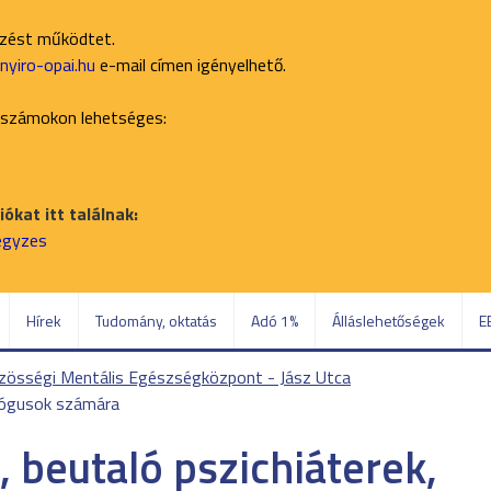
ezést működtet.
yiro-opai.hu
e-mail címen igényelhető.
 számokon lehetséges:
ókat itt találnak:
jegyzes
Hírek
Tudomány, oktatás
Adó 1%
Álláslehetőségek
E
zösségi Mentális Egészségközpont - Jász Utca
ológusok számára
 beutaló pszichiáterek,