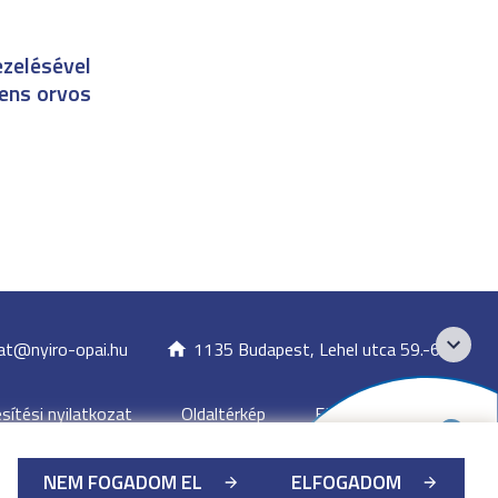
ezelésével
iens orvos
at@nyiro-opai.hu
1135 Budapest, Lehel utca 59.-61.
ítési nyilatkozat
Oldaltérkép
EESZT
NEM FOGADOM EL
ELFOGADOM
tézet
-
2026