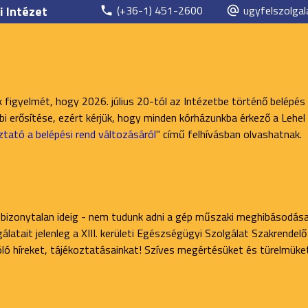
i Intézet
(+36-1) 451-2600
ugyfelszolgal
k figyelmét, hogy 2026. július 20-tól az Intézetbe történő belépés
 erősítése, ezért kérjük, hogy minden kórházunkba érkező a Lehel 
ztató a belépési rend változásáról
" című felhívásban olvashatnak.
 bizonytalan ideig - nem tudunk adni a gép műszaki meghibásodása
latait jelenleg a XIII. kerületi Egészségügyi Szolgálat Szakrendel
zóló híreket, tájékoztatásainkat! Szíves megértésüket és türelmüke