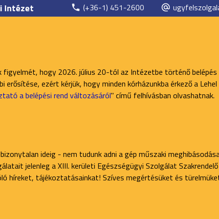
i Intézet
(+36-1) 451-2600
ugyfelszolgal
k figyelmét, hogy 2026. július 20-tól az Intézetbe történő belépés
 erősítése, ezért kérjük, hogy minden kórházunkba érkező a Lehel 
ztató a belépési rend változásáról
" című felhívásban olvashatnak.
 bizonytalan ideig - nem tudunk adni a gép műszaki meghibásodása
latait jelenleg a XIII. kerületi Egészségügyi Szolgálat Szakrendel
zóló híreket, tájékoztatásainkat! Szíves megértésüket és türelmüke