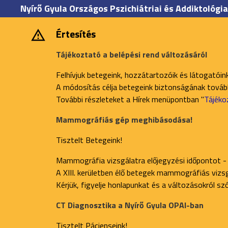
Nyírő Gyula Országos Pszichiátriai és Addiktológia
Értesítés
Tájékoztató a belépési rend változásáról
Felhívjuk betegeink, hozzátartozóik és látogatóin
A módosítás célja betegeink biztonságának további
További részleteket a Hírek menüpontban "
Tájéko
Mammográfiás gép meghibásodása!
Tisztelt Betegeink!
Mammográfia vizsgálatra előjegyzési időpontot -
A XIII. kerületben élő betegek mammográfiás vizsgá
Kérjük, figyelje honlapunkat és a változásokról s
CT Diagnosztika a Nyírő Gyula OPAI-ban
Tisztelt Pácienseink!