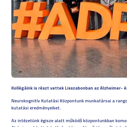
Kollégáink is részt vettek Lisszabonban az Alzheimer- 
Neurokognitív Kutatási Központunk munkatársai a rango
kutatási eredményeiket.
Az intézetünk égisze alatt működő központunkban komoly 