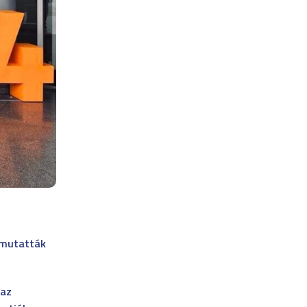
emutatták
 az