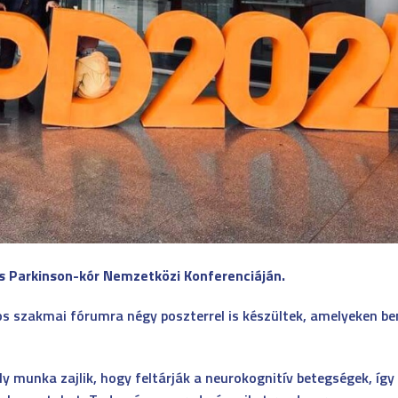
és Parkinson-kór Nemzetközi Konferenciáján.
s szakmai fórumra négy poszterrel is készültek, amelyeken b
munka zajlik, hogy feltárják a neurokognitív betegségek, így