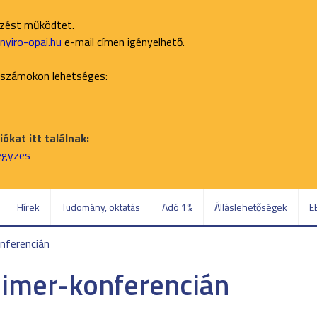
ezést működtet.
yiro-opai.hu
e-mail címen igényelhető.
 számokon lehetséges:
ókat itt találnak:
jegyzes
Hírek
Tudomány, oktatás
Adó 1%
Álláslehetőségek
E
nferencián
eimer-konferencián