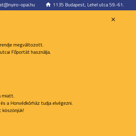
at@nyiro-opai.hu
1135 Budapest, Lehel utca 59.-61.
 rendje megváltozott.
utcai Főportát használja.
 miatt.
ő és a Honvédkórház tudja elvégezni.
t köszönjük!