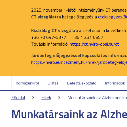
2025. november 1-jétől Intézményünk CT berend
CT vizsgálatra
betegelőjegyzés a
ctelojegyzes@n
Kizárólag CT vizsgálatra
telefonon a következő
+36 70 647-5377 +36 1 231 0857
További információ:
https://ct.nyiro-opai.hu/ct
Járóbeteg előjegyzéssel kapcsolatos informáci
https://nyiro.euintezmeny.hu/hirek/jarobeteg-elo
Kórházunkról
Ellátás
Betegtájékoztató
Információk
Főoldal
Hírek
Munkatársaink az Alzheimer-ko
Munkatársaink az Alzh