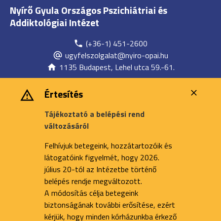
Nyírő Gyula Országos Pszichiátriai és
Addiktológiai Intézet
(+36-1) 451-2600
ugyfelszolgalat@nyiro-opai.hu
1135 Budapest, Lehel utca 59.-61.
Értesítés
Tájékoztató a belépési rend
változásáról
Felhívjuk betegeink, hozzátartozóik és
látogatóink figyelmét, hogy 2026.
július 20-tól az Intézetbe történő
belépés rendje megváltozott.
A módosítás célja betegeink
biztonságának további erősítése, ezért
kérjük, hogy minden kórházunkba érkező