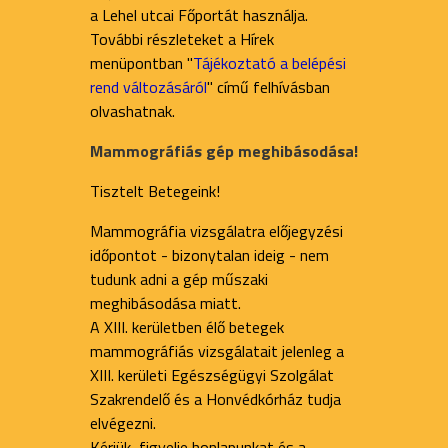
a Lehel utcai Főportát használja.
További részleteket a Hírek
menüpontban "
Tájékoztató a belépési
rend változásáról
" című felhívásban
olvashatnak.
Mammográfiás gép meghibásodása!
Tisztelt Betegeink!
Mammográfia vizsgálatra előjegyzési
időpontot - bizonytalan ideig - nem
tudunk adni a gép műszaki
meghibásodása miatt.
A XIII. kerületben élő betegek
mammográfiás vizsgálatait jelenleg a
XIII. kerületi Egészségügyi Szolgálat
Szakrendelő és a Honvédkórház tudja
elvégezni.
Kérjük, figyelje honlapunkat és a