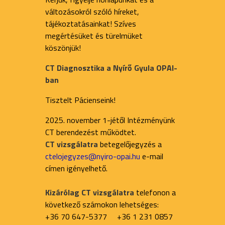
változásokról szóló híreket,
tájékoztatásainkat! Szíves
megértésüket és türelmüket
köszönjük!
CT Diagnosztika a Nyírő Gyula OPAI-
ban
Tisztelt Pácienseink!
2025. november 1-jétől Intézményünk
CT berendezést működtet.
CT vizsgálatra
betegelőjegyzés a
ctelojegyzes@nyiro-opai.hu
e-mail
címen igényelhető.
Kizárólag CT vizsgálatra
telefonon a
következő számokon lehetséges:
+36 70 647-5377 +36 1 231 0857