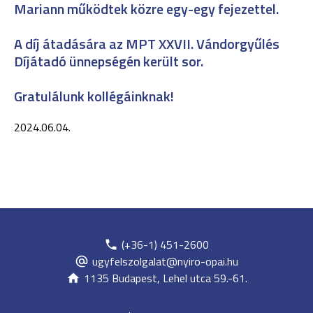
Mariann működtek közre egy-egy fejezettel.
A díj átadására az MPT XXVII. Vándorgyűlés
Díjátadó ünnepségén került sor.
Gratulálunk kollégáinknak!
2024.06.04.
(+36-1) 451-2600
ugyfelszolgalat@nyiro-opai.hu
1135 Budapest, Lehel utca 59.-61.