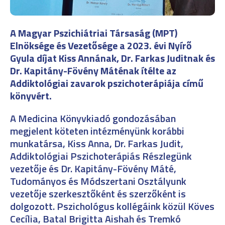
A Magyar Pszichiátriai Társaság (MPT)
Elnöksége és Vezetősége a 2023. évi Nyírő
Gyula díjat Kiss Annának, Dr. Farkas Juditnak és
Dr. Kapitány-Fövény Máténak ítélte az
Addiktológiai zavarok pszichoterápiája című
könyvért.
A Medicina Könyvkiadó gondozásában
megjelent köteten intézményünk korábbi
munkatársa, Kiss Anna, Dr. Farkas Judit,
Addiktológiai Pszichoterápiás Részlegünk
vezetője és Dr. Kapitány-Fövény Máté,
Tudományos és Módszertani Osztályunk
vezetője szerkesztőként és szerzőként is
dolgozott. Pszichológus kollégáink közül Köves
Cecília, Batal Brigitta Aishah és Tremkó