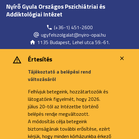
Nyírő Gyula Országos Pszichiátriai és
Addiktológiai Intézet
(+36-1) 451-2600
ugyfelszolgalat@nyiro-opai.hu
1135 Budapest, Lehel utca 59.-61.
Értesítés
Tájékoztató a belépési rend
változásáról
Felhívjuk betegeink, hozzátartozóik és
látogatóink figyelmét, hogy 2026.
július 20-tól az Intézetbe történő
belépés rendje megváltozott.
A módosítás célja betegeink
biztonságának további erősítése, ezért
kérjük, hogy minden kórházunkba érkező