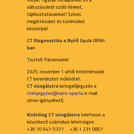
változásokról szóló híreket,
tájékoztatásainkat! Szíves
megértésüket és türelmüket
köszönjük!
CT Diagnosztika a Nyírő Gyula OPAI-
ban
Tisztelt Pácienseink!
2025. november 1-jétől Intézményünk
CT berendezést működtet.
CT vizsgálatra
betegelőjegyzés a
ctelojegyzes@nyiro-opai.hu
e-mail
címen igényelhető.
Kizárólag CT vizsgálatra
telefonon a
következő számokon lehetséges:
+36 70 647-5377 +36 1 231 0857