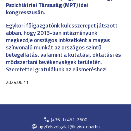
Pszichiátriai Társaság (MPT) idei
kongresszusán.
Egykori főigazgatónk kulcsszerepet játszott
abban, hogy 2013-ban intézményünk
megkezdje országos intézetként a magas
színvonalú munkát az országos szintű
betegellátás, valamint a kutatási, oktatási és
módszertani tevékenységek területén.
Szeretettel gratulálunk az elismeréshez!
2024.06.11.
(+36-1) 451-2600
ugyfelszolgalat@nyiro-opai.hu