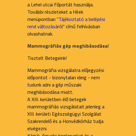
a Lehel utcai Főportát használja.
További részleteket a Hírek
menüpontban "
Tájékoztató a belépési
rend változásáról
" című felhívásban
olvashatnak.
Mammográfiás gép meghibásodása!
Tisztelt Betegeink!
Mammográfia vizsgálatra előjegyzési
időpontot - bizonytalan ideig - nem
tudunk adni a gép műszaki
meghibásodása miatt.
A XIII. kerületben élő betegek
mammográfiás vizsgálatait jelenleg a
XIII. kerületi Egészségügyi Szolgálat
Szakrendelő és a Honvédkórház tudja
elvégezni.
Kérjük, figyelje honlapunkat és a