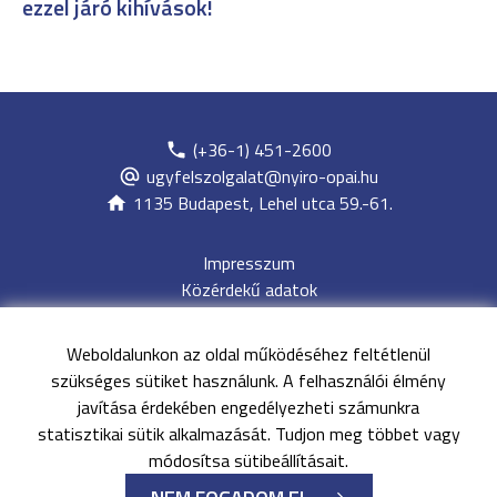
ezzel járó kihívások!
(+36-1) 451-2600
ugyfelszolgalat@nyiro-opai.hu
1135 Budapest, Lehel utca 59.-61.
Impresszum
Közérdekű adatok
Adatvédelem
Jogi nyilatkozat
Weboldalunkon az oldal működéséhez feltétlenül
Archívum
szükséges sütiket használunk. A felhasználói élmény
Akadálymentesítési nyilatkozat
javítása érdekében engedélyezheti számunkra
Oldaltérkép
statisztikai sütik alkalmazását. Tudjon meg többet vagy
EESZT
módosítsa sütibeállításait.