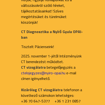
változásokról szóló híreket,
tájékoztatásainkat! Szíves
megértésüket és türelmüket
köszönjük!
CT Diagnosztika a Nyírő Gyula OPAI-
ban
Tisztelt Pácienseink!
2025. november 1-jétől Intézményünk
CT berendezést működtet.
CT vizsgálatra
betegelőjegyzés a
ctelojegyzes@nyiro-opai.hu
e-mail
címen igényelhető.
Kizárólag CT vizsgálatra
telefonon a
következő számokon lehetséges:
+36 70 647-5377 +36 1 231 0857