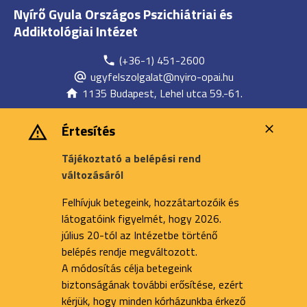
Nyírő Gyula Országos Pszichiátriai és
Addiktológiai Intézet
(+36-1) 451-2600
ugyfelszolgalat@nyiro-opai.hu
1135 Budapest, Lehel utca 59.-61.
Értesítés
Tájékoztató a belépési rend
változásáról
Felhívjuk betegeink, hozzátartozóik és
látogatóink figyelmét, hogy 2026.
július 20-tól az Intézetbe történő
belépés rendje megváltozott.
A módosítás célja betegeink
biztonságának további erősítése, ezért
kérjük, hogy minden kórházunkba érkező