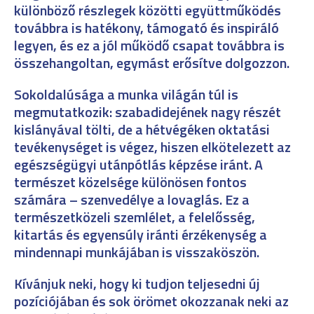
különböző részlegek közötti együttműködés
továbbra is hatékony, támogató és inspiráló
legyen, és ez a jól működő csapat továbbra is
összehangoltan, egymást erősítve dolgozzon.
Sokoldalúsága a munka világán túl is
megmutatkozik: szabadidejének nagy részét
kislányával tölti, de a hétvégéken oktatási
tevékenységet is végez, hiszen elkötelezett az
egészségügyi utánpótlás képzése iránt. A
természet közelsége különösen fontos
számára – szenvedélye a lovaglás. Ez a
természetközeli szemlélet, a felelősség,
kitartás és egyensúly iránti érzékenység a
mindennapi munkájában is visszaköszön.
Kívánjuk neki, hogy ki tudjon teljesedni új
pozíciójában és sok örömet okozzanak neki az