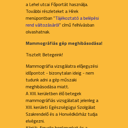
a Lehel utcai Főportát használja.
További részleteket a Hírek
menüpontban "
Tájékoztató a belépési
rend változásáról
" című felhívásban
olvashatnak.
Mammográfiás gép meghibásodása!
Tisztelt Betegeink!
Mammográfia vizsgálatra előjegyzési
időpontot - bizonytalan ideig - nem
tudunk adni a gép műszaki
meghibásodása miatt.
A XIII. kerületben élő betegek
mammográfiás vizsgálatait jelenleg a
XIII. kerületi Egészségügyi Szolgálat
Szakrendelő és a Honvédkórház tudja
elvégezni.
Kérjük, figyelje honlapunkat és a