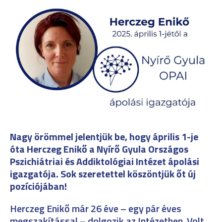
Nagy örömmel jelentjük be, hogy április 1-je
óta Herczeg Enikő a Nyírő Gyula Országos
Pszichiátriai és Addiktológiai Intézet ápolási
igazgatója. Sok szeretettel köszöntjük őt új
pozíciójában!
Herczeg Enikő már 26 éve – egy pár éves
megszakítással – dolgozik az Intézetben. Volt