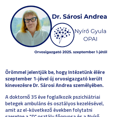
Örömmel jelentjük be, hogy Intézetünk élére
szeptember 1-jével új orvosigazgató került
kinevezésre Dr. Sárosi Andrea személyében.
A doktornő 35 éve foglalkozik pszichiátriai
betegek ambuláns és osztályos kezelésével,
amit az el-következő években folytatni
szeretne a "D" osztály főorvosa és a Nyírő