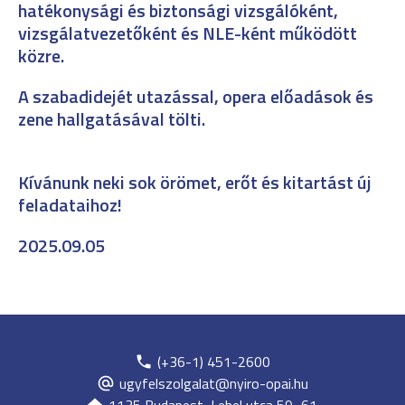
hatékonysági és biztonsági vizsgálóként,
vizsgálatvezetőként és NLE-ként működött
közre.
A szabadidejét utazással, opera előadások és
zene hallgatásával tölti.
Kívánunk neki sok örömet, erőt és kitartást új
feladataihoz!
2025.09.05
(+36-1) 451-2600
ugyfelszolgalat@nyiro-opai.hu