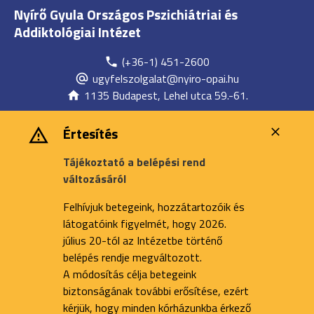
Nyírő Gyula Országos Pszichiátriai és
Addiktológiai Intézet
(+36-1) 451-2600
ugyfelszolgalat@nyiro-opai.hu
1135 Budapest, Lehel utca 59.-61.
Értesítés
Tájékoztató a belépési rend
változásáról
Felhívjuk betegeink, hozzátartozóik és
látogatóink figyelmét, hogy 2026.
július 20-tól az Intézetbe történő
belépés rendje megváltozott.
A módosítás célja betegeink
biztonságának további erősítése, ezért
kérjük, hogy minden kórházunkba érkező