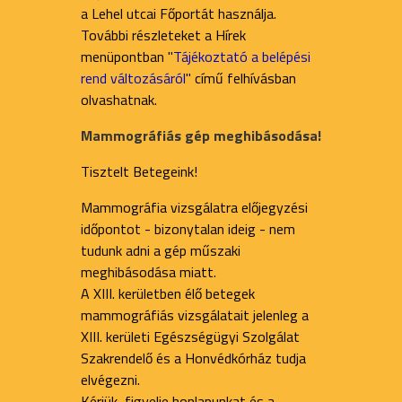
a Lehel utcai Főportát használja.
További részleteket a Hírek
menüpontban "
Tájékoztató a belépési
rend változásáról
" című felhívásban
olvashatnak.
Mammográfiás gép meghibásodása!
Tisztelt Betegeink!
Mammográfia vizsgálatra előjegyzési
időpontot - bizonytalan ideig - nem
tudunk adni a gép műszaki
meghibásodása miatt.
A XIII. kerületben élő betegek
mammográfiás vizsgálatait jelenleg a
XIII. kerületi Egészségügyi Szolgálat
Szakrendelő és a Honvédkórház tudja
elvégezni.
Kérjük, figyelje honlapunkat és a