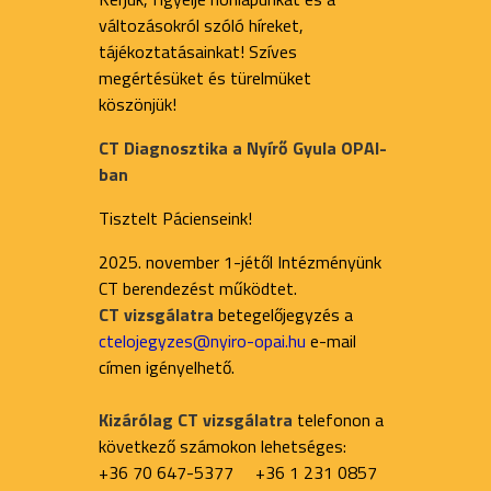
változásokról szóló híreket,
tájékoztatásainkat! Szíves
megértésüket és türelmüket
köszönjük!
CT Diagnosztika a Nyírő Gyula OPAI-
ban
Tisztelt Pácienseink!
2025. november 1-jétől Intézményünk
CT berendezést működtet.
CT vizsgálatra
betegelőjegyzés a
ctelojegyzes@nyiro-opai.hu
e-mail
címen igényelhető.
Kizárólag CT vizsgálatra
telefonon a
következő számokon lehetséges:
+36 70 647-5377 +36 1 231 0857