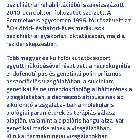
pszichiátriai rehabilitációból szakvizsgázott.
2010-ben doktori fokozatot szerzett. A
Semmelweis egyetemen 1996-tól részt vett az
ÁOK ötöd- és hatod-éves medikusok
pszichiátriai gyakorlati oktatásában, majd a
rezidensképzésben.
Több magyar és külföldi kutatócsoport
együttműködésével részt vett a neurokognitív
endofenotí-pus és genetikai polimorfizmus
asszociációs vizsgálatában, a suicidium
genetikai és neuroendokrinológiai hátterének a
vizsgálatában, a depresszió altípusainak az
elkülönítő vizsgálata-iban a molekuláris
biológiai paraméterek és terápiás válasz
alapján, valamint a bipoláris hangulatza-var
genetikai markereinek a vizsgálatában.
Klinikai farmakológiai vizsgálatokban