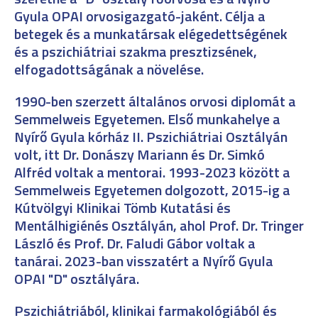
Gyula OPAI orvosigazgató-jaként. Célja a
betegek és a munkatársak elégedettségének
és a pszichiátriai szakma presztizsének,
elfogadottságának a növelése.
1990-ben szerzett általános orvosi diplomát a
Semmelweis Egyetemen. Első munkahelye a
Nyírő Gyula kórház II. Pszichiátriai Osztályán
volt, itt Dr. Donászy Mariann és Dr. Simkó
Alfréd voltak a mentorai. 1993-2023 között a
Semmelweis Egyetemen dolgozott, 2015-ig a
Kútvölgyi Klinikai Tömb Kutatási és
Mentálhigiénés Osztályán, ahol Prof. Dr. Tringer
László és Prof. Dr. Faludi Gábor voltak a
tanárai. 2023-ban visszatért a Nyírő Gyula
OPAI "D" osztályára.
Pszichiátriából, klinikai farmakológiából és