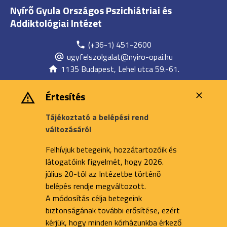
Nyírő Gyula Országos Pszichiátriai és
Addiktológiai Intézet
(+36-1) 451-2600
ugyfelszolgalat@nyiro-opai.hu
1135 Budapest, Lehel utca 59.-61.
Értesítés
Tájékoztató a belépési rend
változásáról
Felhívjuk betegeink, hozzátartozóik és
látogatóink figyelmét, hogy 2026.
július 20-tól az Intézetbe történő
belépés rendje megváltozott.
A módosítás célja betegeink
biztonságának további erősítése, ezért
kérjük, hogy minden kórházunkba érkező