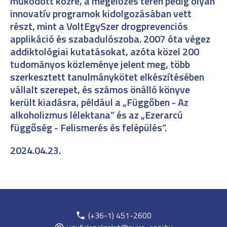
működött közre, a megelőzés terén pedig olyan
innovatív programok kidolgozásában vett
részt, mint a VoltEgySzer drogprevenciós
applikáció és szabadulószoba. 2007 óta végez
addiktológiai kutatásokat, azóta közel 200
tudományos közleménye jelent meg, több
szerkesztett tanulmánykötet elkészítésében
vállalt szerepet, és számos önálló könyve
került kiadásra, például a „Függőben - Az
alkoholizmus lélektana” és az „Ezerarcú
függőség - Felismerés és felépülés”.
2024.04.23.
(+36-1) 451-2600