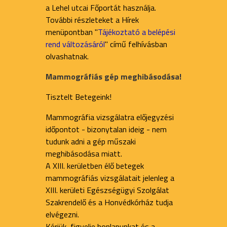
a Lehel utcai Főportát használja.
További részleteket a Hírek
menüpontban "
Tájékoztató a belépési
rend változásáról
" című felhívásban
olvashatnak.
Mammográfiás gép meghibásodása!
Tisztelt Betegeink!
Mammográfia vizsgálatra előjegyzési
időpontot - bizonytalan ideig - nem
tudunk adni a gép műszaki
meghibásodása miatt.
A XIII. kerületben élő betegek
mammográfiás vizsgálatait jelenleg a
XIII. kerületi Egészségügyi Szolgálat
Szakrendelő és a Honvédkórház tudja
elvégezni.
Kérjük, figyelje honlapunkat és a