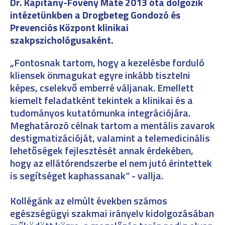
Dr. Kapitány-Fövény Máté 2013 óta dolgozik
intézetünkben a Drogbeteg Gondozó és
Prevenciós Központ klinikai
szakpszichológusaként.
„Fontosnak tartom, hogy a kezelésbe forduló
kliensek önmagukat egyre inkább tisztelni
képes, cselekvő emberré váljanak. Emellett
kiemelt feladatként tekintek a klinikai és a
tudományos kutatómunka integrációjára.
Meghatározó célnak tartom a mentális zavarok
destigmatizációját, valamint a telemedicinális
lehetőségek fejlesztését annak érdekében,
hogy az ellátórendszerbe el nem jutó érintettek
is segítséget kaphassanak” - vallja.
Kollégánk az elmúlt években számos
egészségügyi szakmai irányelv kidolgozásában