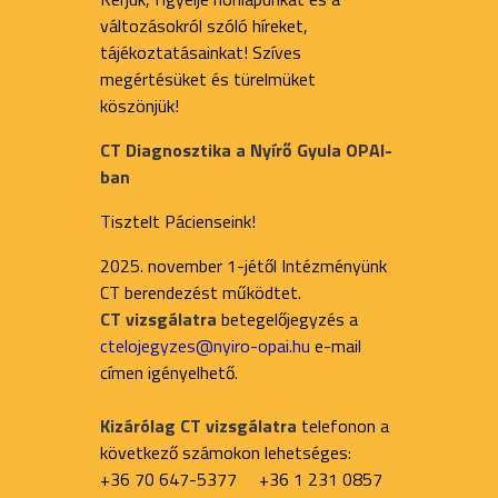
változásokról szóló híreket,
tájékoztatásainkat! Szíves
megértésüket és türelmüket
köszönjük!
CT Diagnosztika a Nyírő Gyula OPAI-
ban
Tisztelt Pácienseink!
2025. november 1-jétől Intézményünk
CT berendezést működtet.
CT vizsgálatra
betegelőjegyzés a
ctelojegyzes@nyiro-opai.hu
e-mail
címen igényelhető.
Kizárólag CT vizsgálatra
telefonon a
következő számokon lehetséges:
+36 70 647-5377 +36 1 231 0857