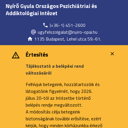
Nyírő Gyula Országos Pszichiátriai és
Addiktológiai Intézet
(+36-1) 451-2600
ugyfelszolgalat@nyiro-opai.hu
1135 Budapest, Lehel utca 59.-61.
Értesítés
Tájékoztató a belépési rend
változásáról
Felhívjuk betegeink, hozzátartozóik és
látogatóink figyelmét, hogy 2026.
július 20-tól az Intézetbe történő
belépés rendje megváltozott.
A módosítás célja betegeink
biztonságának további erősítése, ezért
kérjük, hogy minden kórházunkba érkező