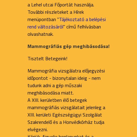
a Lehel utcai Főportát használja.
További részleteket a Hírek
menüpontban "
Tájékoztató a belépési
rend változásáról
" című felhívásban
olvashatnak.
Mammográfiás gép meghibásodása!
Tisztelt Betegeink!
Mammográfia vizsgálatra előjegyzési
időpontot - bizonytalan ideig - nem
tudunk adni a gép műszaki
meghibásodása miatt.
A XIII. kerületben élő betegek
mammográfiás vizsgálatait jelenleg a
XIII. kerületi Egészségügyi Szolgálat
Szakrendelő és a Honvédkórház tudja
elvégezni.
Kérjük, figyelje honlapunkat és a