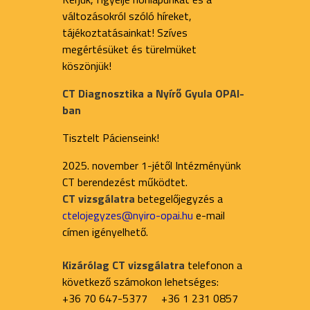
változásokról szóló híreket,
tájékoztatásainkat! Szíves
megértésüket és türelmüket
köszönjük!
CT Diagnosztika a Nyírő Gyula OPAI-
ban
Tisztelt Pácienseink!
2025. november 1-jétől Intézményünk
CT berendezést működtet.
CT vizsgálatra
betegelőjegyzés a
ctelojegyzes@nyiro-opai.hu
e-mail
címen igényelhető.
Kizárólag CT vizsgálatra
telefonon a
következő számokon lehetséges:
+36 70 647-5377 +36 1 231 0857