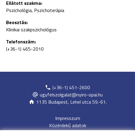
Ellátott szakma:
Pszichológia, Pszichoterápia
Beosztás:
Klinikai szakpszichológus
Telefonszám:
(+36-1) 465-2010
(+36-1) 451-2600
ugyfelszolgalat@nyiro-opai.hu
1135 Budapest, Lehel utca 59.-61.
Impresszum
Közérdekű adatok
Adatvédelem