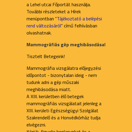
a Lehel utcai Főportát használja.
További részleteket a Hírek
menüpontban "
Tájékoztató a belépési
rend változásáról
" című felhívásban
olvashatnak.
Mammográfiás gép meghibásodása!
Tisztelt Betegeink!
Mammográfia vizsgálatra előjegyzési
időpontot - bizonytalan ideig - nem
tudunk adni a gép műszaki
meghibásodása miatt.
A XIII. kerületben élő betegek
mammográfiás vizsgálatait jelenleg a
XIII. kerületi Egészségügyi Szolgálat
Szakrendelő és a Honvédkórház tudja
elvégezni.
Kérjük, figyelje honlapunkat és a