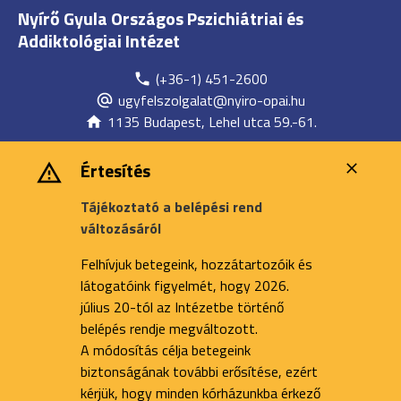
Nyírő Gyula Országos Pszichiátriai és
Addiktológiai Intézet
(+36-1) 451-2600
ugyfelszolgalat@nyiro-opai.hu
1135 Budapest, Lehel utca 59.-61.
Értesítés
Tájékoztató a belépési rend
változásáról
Felhívjuk betegeink, hozzátartozóik és
látogatóink figyelmét, hogy 2026.
július 20-tól az Intézetbe történő
belépés rendje megváltozott.
A módosítás célja betegeink
biztonságának további erősítése, ezért
kérjük, hogy minden kórházunkba érkező