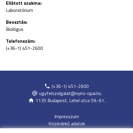
Ellátott szakma:
Laboratórium
Beosztás:
Biológus
Telefonszám:
(+36-1) 451-2600
(+36-1) 451-2600
ugyfelszolgalat@nyiro-opai.hu
1135 Budapest, Lehel utca 59.-61.
Impresszum
Közérdekű adatok
Adatvédelem