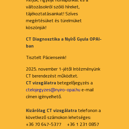
változásokról szóló híreket,
tájékoztatásainkat! Szíves
megértésüket és türelmüket
köszönjük!
CT Diagnosztika a Nyírő Gyula OPAI-
ban
Tisztelt Pácienseink!
2025. november 1-jétől Intézményünk
CT berendezést működtet.
CT vizsgálatra
betegelőjegyzés a
ctelojegyzes@nyiro-opai.hu
e-mail
címen igényelhető.
Kizárólag CT vizsgálatra
telefonon a
következő számokon lehetséges:
+36 70 647-5377 +36 1 231 0857