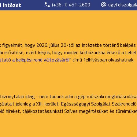
i Intézet
(+36-1) 451-2600
ugyfelszolgal
k figyelmét, hogy 2026. július 20-tól az Intézetbe történő belépés
 erősítése, ezért kérjük, hogy minden kórházunkba érkező a Lehel 
ztató a belépési rend változásáról
" című felhívásban olvashatnak.
 bizonytalan ideig - nem tudunk adni a gép műszaki meghibásodása
latait jelenleg a XIII. kerületi Egészségügyi Szolgálat Szakrendel
zóló híreket, tájékoztatásainkat! Szíves megértésüket és türelmüke