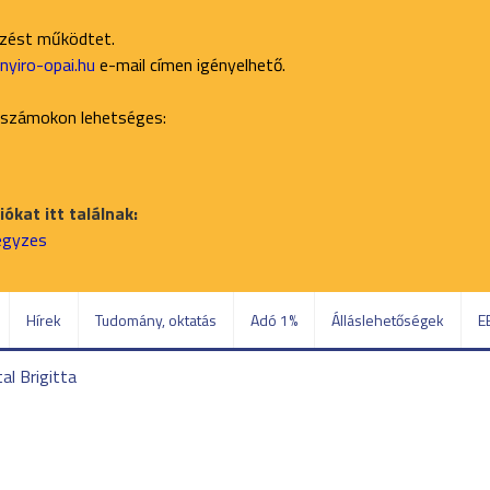
ezést működtet.
yiro-opai.hu
e-mail címen igényelhető.
 számokon lehetséges:
ókat itt találnak:
jegyzes
Hírek
Tudomány, oktatás
Adó 1%
Álláslehetőségek
E
al Brigitta