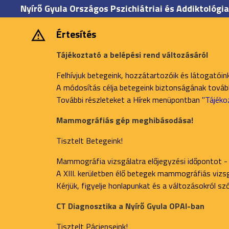
Nyírő Gyula Országos Pszichiátriai és Addiktológia
Értesítés
Tájékoztató a belépési rend változásáról
Felhívjuk betegeink, hozzátartozóik és látogatóin
A módosítás célja betegeink biztonságának további
További részleteket a Hírek menüpontban "
Tájéko
Mammográfiás gép meghibásodása!
Tisztelt Betegeink!
Mammográfia vizsgálatra előjegyzési időpontot -
A XIII. kerületben élő betegek mammográfiás vizsgá
Kérjük, figyelje honlapunkat és a változásokról s
CT Diagnosztika a Nyírő Gyula OPAI-ban
Tisztelt Pácienseink!