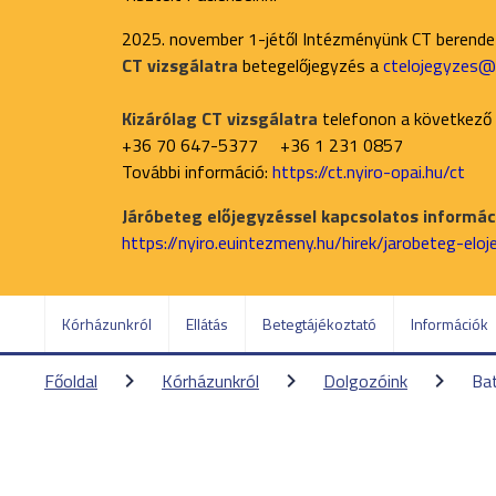
2025. november 1-jétől Intézményünk CT berend
CT vizsgálatra
betegelőjegyzés a
ctelojegyzes@n
Kizárólag CT vizsgálatra
telefonon a következő
+36 70 647-5377 +36 1 231 0857
További információ:
https://ct.nyiro-opai.hu/ct
Járóbeteg előjegyzéssel kapcsolatos informáci
https://nyiro.euintezmeny.hu/hirek/jarobeteg-elo
Kórházunkról
Ellátás
Betegtájékoztató
Információk
Főoldal
Kórházunkról
Dolgozóink
Bat