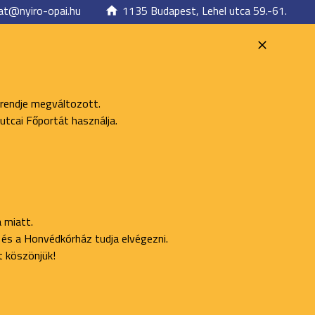
at@nyiro-opai.hu
1135 Budapest, Lehel utca 59.-61.
 rendje megváltozott.
utcai Főportát használja.
 miatt.
ő és a Honvédkórház tudja elvégezni.
t köszönjük!