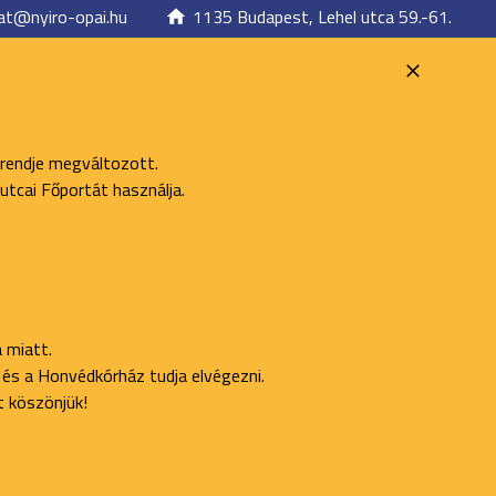
at@nyiro-opai.hu
1135 Budapest, Lehel utca 59.-61.
 rendje megváltozott.
utcai Főportát használja.
 miatt.
ő és a Honvédkórház tudja elvégezni.
t köszönjük!