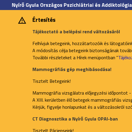
Nyírő Gyula Országos Pszichiátriai és Addiktológia
Értesítés
Tájékoztató a belépési rend változásáról
Felhívjuk betegeink, hozzátartozóik és látogatóin
A módosítás célja betegeink biztonságának további
További részleteket a Hírek menüpontban "
Tájéko
Mammográfiás gép meghibásodása!
Tisztelt Betegeink!
Mammográfia vizsgálatra előjegyzési időpontot -
A XIII. kerületben élő betegek mammográfiás vizsgá
Kérjük, figyelje honlapunkat és a változásokról s
CT Diagnosztika a Nyírő Gyula OPAI-ban
Tisztelt Pácienseink!