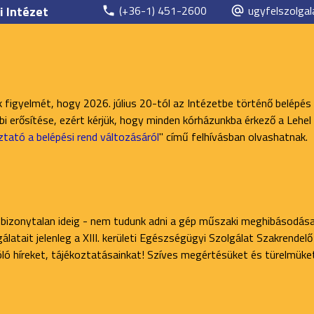
i Intézet
(+36-1) 451-2600
ugyfelszolgal
k figyelmét, hogy 2026. július 20-tól az Intézetbe történő belépés
 erősítése, ezért kérjük, hogy minden kórházunkba érkező a Lehel 
ztató a belépési rend változásáról
" című felhívásban olvashatnak.
 bizonytalan ideig - nem tudunk adni a gép műszaki meghibásodása
latait jelenleg a XIII. kerületi Egészségügyi Szolgálat Szakrendel
zóló híreket, tájékoztatásainkat! Szíves megértésüket és türelmüke