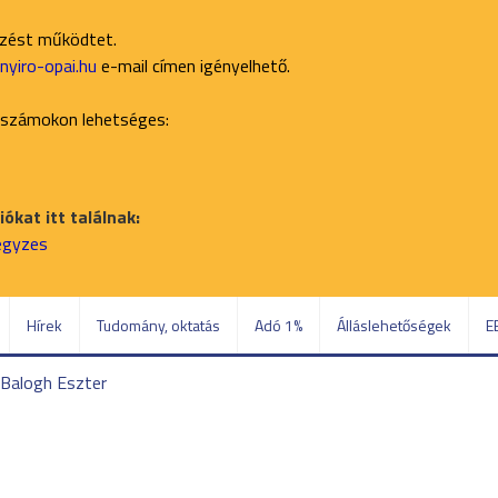
ezést működtet.
yiro-opai.hu
e-mail címen igényelhető.
 számokon lehetséges:
ókat itt találnak:
jegyzes
Hírek
Tudomány, oktatás
Adó 1%
Álláslehetőségek
E
 Balogh Eszter