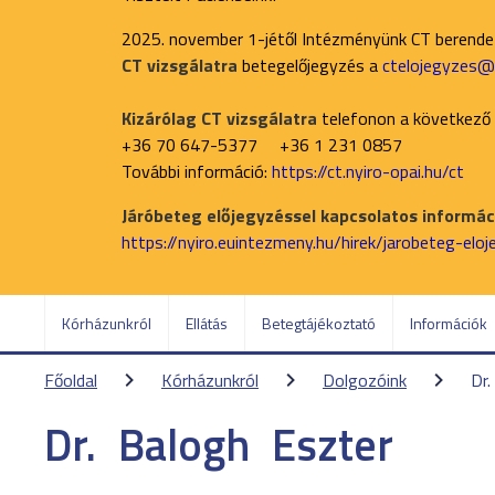
2025. november 1-jétől Intézményünk CT berend
CT vizsgálatra
betegelőjegyzés a
ctelojegyzes@n
Kizárólag CT vizsgálatra
telefonon a következő
+36 70 647-5377 +36 1 231 0857
További információ:
https://ct.nyiro-opai.hu/ct
Járóbeteg előjegyzéssel kapcsolatos informáci
https://nyiro.euintezmeny.hu/hirek/jarobeteg-elo
Kórházunkról
Ellátás
Betegtájékoztató
Információk
Főoldal
Kórházunkról
Dolgozóink
Dr.
Dr.
Balogh
Eszter