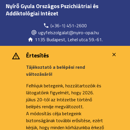
Nyírő Gyula Országos Pszichiátriai és
Addiktológiai Intézet
(+36-1) 451-2600
ugyfelszolgalat@nyiro-opai.hu
1135 Budapest, Lehel utca 59.-61.
Értesítés
Tájékoztató a belépési rend
változásáról
Felhívjuk betegeink, hozzátartozóik és
látogatóink figyelmét, hogy 2026.
július 20-tól az Intézetbe történő
belépés rendje megváltozott.
A módosítás célja betegeink
biztonságának további erősítése, ezért
kérjük, hogy minden kórházunkba érkező