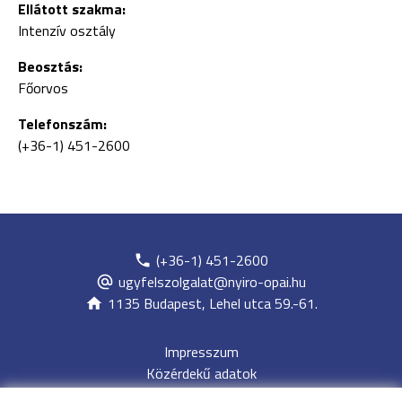
Ellátott szakma:
Intenzív osztály
Beosztás:
Főorvos
Telefonszám:
(+36-1) 451-2600
(+36-1) 451-2600
ugyfelszolgalat@nyiro-opai.hu
1135 Budapest, Lehel utca 59.-61.
Impresszum
Közérdekű adatok
Adatvédelem