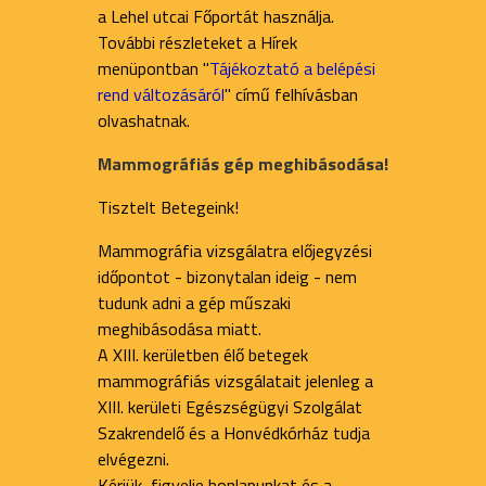
a Lehel utcai Főportát használja.
További részleteket a Hírek
menüpontban "
Tájékoztató a belépési
rend változásáról
" című felhívásban
olvashatnak.
Mammográfiás gép meghibásodása!
Tisztelt Betegeink!
Mammográfia vizsgálatra előjegyzési
időpontot - bizonytalan ideig - nem
tudunk adni a gép műszaki
meghibásodása miatt.
A XIII. kerületben élő betegek
mammográfiás vizsgálatait jelenleg a
XIII. kerületi Egészségügyi Szolgálat
Szakrendelő és a Honvédkórház tudja
elvégezni.
Kérjük, figyelje honlapunkat és a