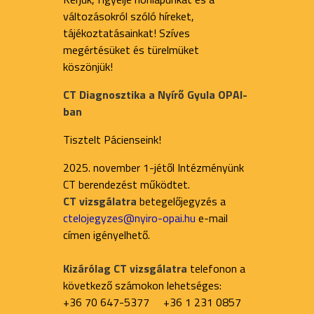
változásokról szóló híreket,
tájékoztatásainkat! Szíves
megértésüket és türelmüket
köszönjük!
CT Diagnosztika a Nyírő Gyula OPAI-
ban
Tisztelt Pácienseink!
2025. november 1-jétől Intézményünk
CT berendezést működtet.
CT vizsgálatra
betegelőjegyzés a
ctelojegyzes@nyiro-opai.hu
e-mail
címen igényelhető.
Kizárólag CT vizsgálatra
telefonon a
következő számokon lehetséges:
+36 70 647-5377 +36 1 231 0857