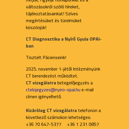
változásokról szóló híreket,
tájékoztatásainkat! Szíves
megértésüket és türelmüket
köszönjük!
CT Diagnosztika a Nyírő Gyula OPAI-
ban
Tisztelt Pácienseink!
2025. november 1-jétől Intézményünk
CT berendezést működtet.
CT vizsgálatra
betegelőjegyzés a
ctelojegyzes@nyiro-opai.hu
e-mail
címen igényelhető.
Kizárólag CT vizsgálatra
telefonon a
következő számokon lehetséges:
+36 70 647-5377 +36 1 231 0857