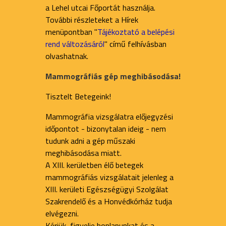
a Lehel utcai Főportát használja.
További részleteket a Hírek
menüpontban "
Tájékoztató a belépési
rend változásáról
" című felhívásban
olvashatnak.
Mammográfiás gép meghibásodása!
Tisztelt Betegeink!
Mammográfia vizsgálatra előjegyzési
időpontot - bizonytalan ideig - nem
tudunk adni a gép műszaki
meghibásodása miatt.
A XIII. kerületben élő betegek
mammográfiás vizsgálatait jelenleg a
XIII. kerületi Egészségügyi Szolgálat
Szakrendelő és a Honvédkórház tudja
elvégezni.
Kérjük, figyelje honlapunkat és a