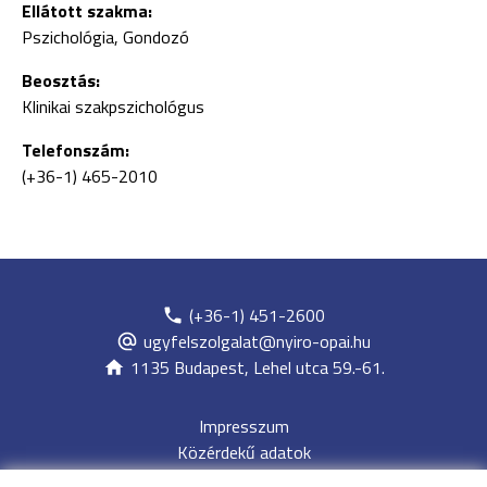
Ellátott szakma:
Pszichológia, Gondozó
Beosztás:
Klinikai szakpszichológus
Telefonszám:
(+36-1) 465-2010
(+36-1) 451-2600
ugyfelszolgalat@nyiro-opai.hu
1135 Budapest, Lehel utca 59.-61.
Impresszum
Közérdekű adatok
Adatvédelem