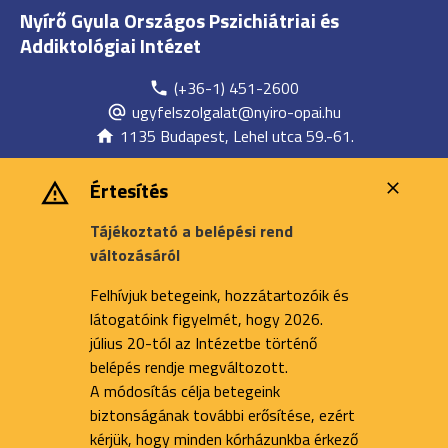
Nyírő Gyula Országos Pszichiátriai és
Addiktológiai Intézet
(+36-1) 451-2600
ugyfelszolgalat@nyiro-opai.hu
1135 Budapest, Lehel utca 59.-61.
Értesítés
Tájékoztató a belépési rend
változásáról
Felhívjuk betegeink, hozzátartozóik és
látogatóink figyelmét, hogy 2026.
július 20-tól az Intézetbe történő
belépés rendje megváltozott.
A módosítás célja betegeink
biztonságának további erősítése, ezért
kérjük, hogy minden kórházunkba érkező