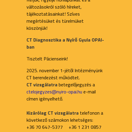
változásokról szóló híreket,
tájékoztatásainkat! Szíves
megértésüket és türelmüket
köszönjük!
CT Diagnosztika a Nyírő Gyula OPAI-
ban
Tisztelt Pácienseink!
2025. november 1-jétől Intézményünk
CT berendezést működtet.
CT vizsgálatra
betegelőjegyzés a
ctelojegyzes@nyiro-opai.hu
e-mail
címen igényelhető.
Kizárólag CT vizsgálatra
telefonon a
következő számokon lehetséges:
+36 70 647-5377 +36 1 231 0857