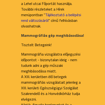
a Lehel utcai Főportát használja.
További részleteket a Hírek
menüpontban "
Tájékoztató a belépési
rend változásáról
" című felhívásban
olvashatnak.
Mammográfiás gép meghibásodása!
Tisztelt Betegeink!
Mammográfia vizsgálatra előjegyzési
időpontot - bizonytalan ideig - nem
tudunk adni a gép műszaki
meghibásodása miatt.
A XIII. kerületben élő betegek
mammográfiás vizsgálatait jelenleg a
XIII. kerületi Egészségügyi Szolgálat
Szakrendelő és a Honvédkórház tudja
elvégezni.
Kérjük, figyelje honlapunkat és a