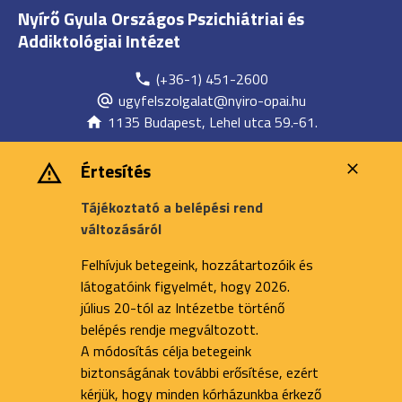
Nyírő Gyula Országos Pszichiátriai és
Addiktológiai Intézet
(+36-1) 451-2600
ugyfelszolgalat@nyiro-opai.hu
1135 Budapest, Lehel utca 59.-61.
Értesítés
Tájékoztató a belépési rend
változásáról
Felhívjuk betegeink, hozzátartozóik és
látogatóink figyelmét, hogy 2026.
július 20-tól az Intézetbe történő
belépés rendje megváltozott.
A módosítás célja betegeink
biztonságának további erősítése, ezért
kérjük, hogy minden kórházunkba érkező