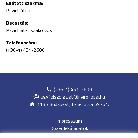
Ellátott szakma:
Pszichiátria
Beosztás:
Pszichiáter szakorvos
Telefonszám:
(+36-1) 451-2600
(+36-1) 451-2600
ugyfelszolgalat@nyiro-opai.hu
1135 Budapest, Lehel utca 59.-61.
Impresszum
Közérdekű adatok
Adatvédelem