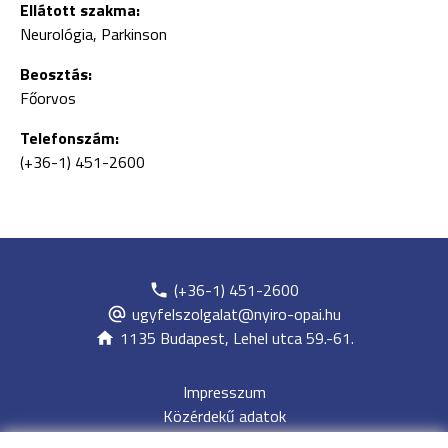
Ellátott szakma:
Neurológia, Parkinson
Beosztás:
Főorvos
Telefonszám:
(+36-1) 451-2600
(+36-1) 451-2600
ugyfelszolgalat@nyiro-opai.hu
1135 Budapest, Lehel utca 59.-61.
Impresszum
Közérdekű adatok
Adatvédelem