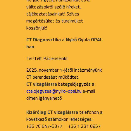
változásokról szóló híreket,
tájékoztatásainkat! Szíves
megértésüket és türelmüket
köszönjük!
CT Diagnosztika a Nyírő Gyula OPAI-
ban
Tisztelt Pácienseink!
2025. november 1-jétől Intézményünk
CT berendezést működtet.
CT vizsgálatra
betegelőjegyzés a
ctelojegyzes@nyiro-opai.hu
e-mail
címen igényelhető.
Kizárólag CT vizsgálatra
telefonon a
következő számokon lehetséges:
+36 70 647-5377 +36 1 231 0857