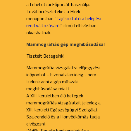
a Lehel utcai Főportát használja.
További részleteket a Hírek
menüpontban "
Tájékoztató a belépési
rend változásáról
" című felhívásban
olvashatnak.
Mammográfiás gép meghibásodása!
Tisztelt Betegeink!
Mammográfia vizsgálatra előjegyzési
időpontot - bizonytalan ideig - nem
tudunk adni a gép műszaki
meghibásodása miatt.
A XIII. kerületben élő betegek
mammográfiás vizsgálatait jelenleg a
XIII. kerületi Egészségügyi Szolgálat
Szakrendelő és a Honvédkórház tudja
elvégezni.
Kérjük, figyelje honlapunkat és a