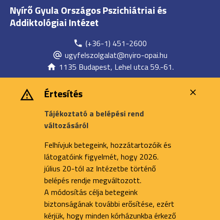
Nyírő Gyula Országos Pszichiátriai és
Addiktológiai Intézet
(+36-1) 451-2600
ugyfelszolgalat@nyiro-opai.hu
1135 Budapest, Lehel utca 59.-61.
Értesítés
Tájékoztató a belépési rend
változásáról
Felhívjuk betegeink, hozzátartozóik és
látogatóink figyelmét, hogy 2026.
július 20-tól az Intézetbe történő
belépés rendje megváltozott.
A módosítás célja betegeink
biztonságának további erősítése, ezért
kérjük, hogy minden kórházunkba érkező