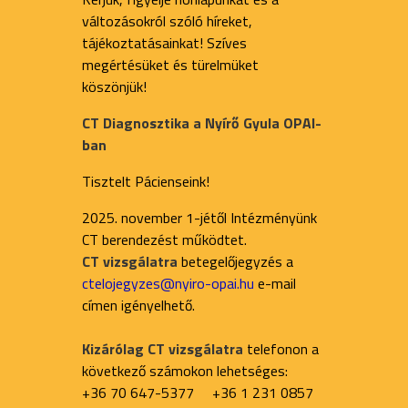
változásokról szóló híreket,
tájékoztatásainkat! Szíves
megértésüket és türelmüket
köszönjük!
CT Diagnosztika a Nyírő Gyula OPAI-
ban
Tisztelt Pácienseink!
2025. november 1-jétől Intézményünk
CT berendezést működtet.
CT vizsgálatra
betegelőjegyzés a
ctelojegyzes@nyiro-opai.hu
e-mail
címen igényelhető.
Kizárólag CT vizsgálatra
telefonon a
következő számokon lehetséges:
+36 70 647-5377 +36 1 231 0857