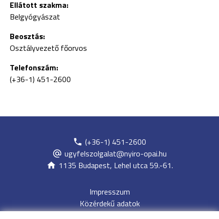
Ellátott szakma:
Belgyógyászat
Beosztás:
Osztályvezető főorvos
Telefonszám:
(+36-1) 451-2600
(+36-1) 451-2600
ugyfelszolgalat@nyiro-opai.hu
1135 Budapest, Lehel utca 59.-61.
Impresszum
Közérdekű adatok
Adatvédelem