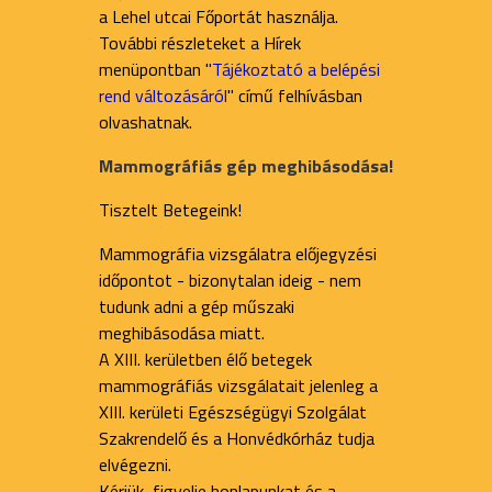
a Lehel utcai Főportát használja.
További részleteket a Hírek
menüpontban "
Tájékoztató a belépési
rend változásáról
" című felhívásban
olvashatnak.
Mammográfiás gép meghibásodása!
Tisztelt Betegeink!
Mammográfia vizsgálatra előjegyzési
időpontot - bizonytalan ideig - nem
tudunk adni a gép műszaki
meghibásodása miatt.
A XIII. kerületben élő betegek
mammográfiás vizsgálatait jelenleg a
XIII. kerületi Egészségügyi Szolgálat
Szakrendelő és a Honvédkórház tudja
elvégezni.
Kérjük, figyelje honlapunkat és a