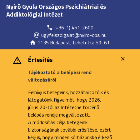
Nyírő Gyula Országos Pszichiátriai és
Addiktológiai Intézet
(+36-1) 451-2600
ugyfelszolgalat@nyiro-opai.hu
1135 Budapest, Lehel utca 59.-61.
Értesítés
Tájékoztató a belépési rend
változásáról
Felhívjuk betegeink, hozzátartozóik és
látogatóink figyelmét, hogy 2026.
július 20-tól az Intézetbe történő
belépés rendje megváltozott.
A módosítás célja betegeink
biztonságának további erősítése, ezért
kérjük, hogy minden kórházunkba érkező