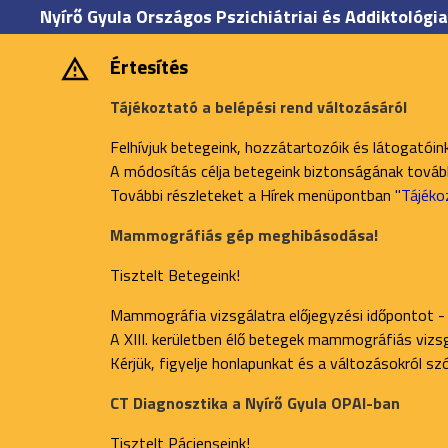
Nyírő Gyula Országos Pszichiátriai és Addiktológia
Értesítés
Tájékoztató a belépési rend változásáról
Felhívjuk betegeink, hozzátartozóik és látogatóin
A módosítás célja betegeink biztonságának további
További részleteket a Hírek menüpontban "
Tájéko
Mammográfiás gép meghibásodása!
Tisztelt Betegeink!
Mammográfia vizsgálatra előjegyzési időpontot -
A XIII. kerületben élő betegek mammográfiás vizsgá
Kérjük, figyelje honlapunkat és a változásokról s
CT Diagnosztika a Nyírő Gyula OPAI-ban
Tisztelt Pácienseink!