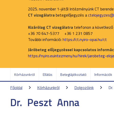
2025. november 1-jétől Intézményünk CT berend
CT vizsgálatra
betegelőjegyzés a
ctelojegyzes@n
Kizárólag CT vizsgálatra
telefonon a következő
+36 70 647-5377 +36 1 231 0857
További információ:
https://ct.nyiro-opai.hu/ct
Járóbeteg előjegyzéssel kapcsolatos informáci
https://nyiro.euintezmeny.hu/hirek/jarobeteg-elo
Kórházunkról
Ellátás
Betegtájékoztató
Információk
Főoldal
Kórházunkról
Dolgozóink
Dr.
Dr.
Peszt
Anna