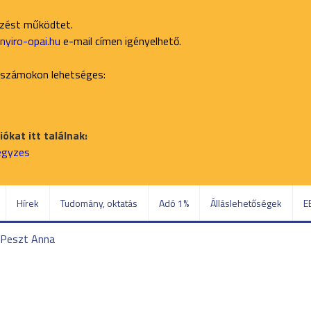
ezést működtet.
yiro-opai.hu
e-mail címen igényelhető.
 számokon lehetséges:
ókat itt találnak:
jegyzes
Hírek
Tudomány, oktatás
Adó 1%
Álláslehetőségek
E
 Peszt Anna