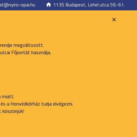
at@nyiro-opai.hu
1135 Budapest, Lehel utca 59.-61.
 rendje megváltozott.
utcai Főportát használja.
 miatt.
ő és a Honvédkórház tudja elvégezni.
t köszönjük!