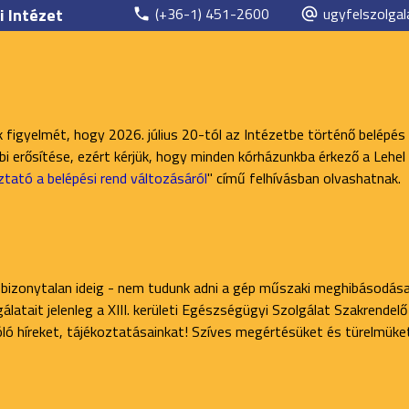
i Intézet
(+36-1) 451-2600
ugyfelszolgal
k figyelmét, hogy 2026. július 20-tól az Intézetbe történő belépés
 erősítése, ezért kérjük, hogy minden kórházunkba érkező a Lehel 
ztató a belépési rend változásáról
" című felhívásban olvashatnak.
 bizonytalan ideig - nem tudunk adni a gép műszaki meghibásodása
latait jelenleg a XIII. kerületi Egészségügyi Szolgálat Szakrendel
zóló híreket, tájékoztatásainkat! Szíves megértésüket és türelmüke