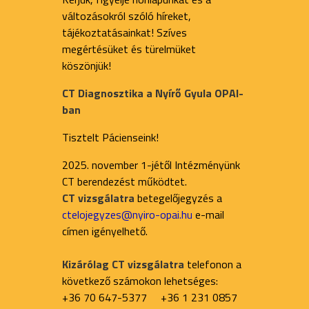
változásokról szóló híreket,
tájékoztatásainkat! Szíves
megértésüket és türelmüket
köszönjük!
CT Diagnosztika a Nyírő Gyula OPAI-
ban
Tisztelt Pácienseink!
2025. november 1-jétől Intézményünk
CT berendezést működtet.
CT vizsgálatra
betegelőjegyzés a
ctelojegyzes@nyiro-opai.hu
e-mail
címen igényelhető.
Kizárólag CT vizsgálatra
telefonon a
következő számokon lehetséges:
+36 70 647-5377 +36 1 231 0857