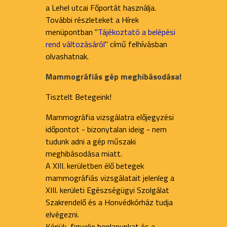
a Lehel utcai Főportát használja.
További részleteket a Hírek
menüpontban "
Tájékoztató a belépési
rend változásáról
" című felhívásban
olvashatnak.
Mammográfiás gép meghibásodása!
Tisztelt Betegeink!
Mammográfia vizsgálatra előjegyzési
időpontot - bizonytalan ideig - nem
tudunk adni a gép műszaki
meghibásodása miatt.
A XIII. kerületben élő betegek
mammográfiás vizsgálatait jelenleg a
XIII. kerületi Egészségügyi Szolgálat
Szakrendelő és a Honvédkórház tudja
elvégezni.
Kérjük, figyelje honlapunkat és a