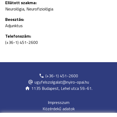
Ellátott szakma:
Neurológia, Neurofiziológia
Beosztás:
Adjunktus
Telefonszám:
(+36-1) 451-2600
(+36-1) 451-2600
ugyfelszolgalat@nyiro-opai.hu
1135 Budapest, Lehel utca 59.-61.
Impresszum
Közérdekű adatok
Adatvédelem