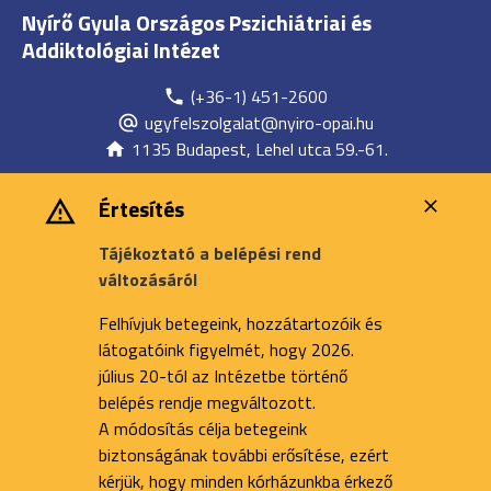
Nyírő Gyula Országos Pszichiátriai és
Addiktológiai Intézet
(+36-1) 451-2600
ugyfelszolgalat@nyiro-opai.hu
1135 Budapest, Lehel utca 59.-61.
Értesítés
Tájékoztató a belépési rend
változásáról
Felhívjuk betegeink, hozzátartozóik és
látogatóink figyelmét, hogy 2026.
július 20-tól az Intézetbe történő
belépés rendje megváltozott.
A módosítás célja betegeink
biztonságának további erősítése, ezért
kérjük, hogy minden kórházunkba érkező