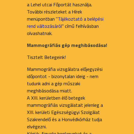
a Lehel utcai Főportát használja.
További részleteket a Hírek
menüpontban "
Tájékoztató a belépési
rend változásáról
" című felhívásban
olvashatnak.
Mammográfiás gép meghibásodása!
Tisztelt Betegeink!
Mammográfia vizsgálatra előjegyzési
időpontot - bizonytalan ideig - nem
tudunk adni a gép műszaki
meghibásodása miatt.
A XIII. kerületben élő betegek
mammográfiás vizsgálatait jelenleg a
XIII. kerületi Egészségügyi Szolgálat
Szakrendelő és a Honvédkórház tudja
elvégezni.
Kérjük, figyelje honlapunkat és a