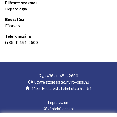
Ellátott szakma:
Hepatológia
Beosztás:
Főorvos
Telefonszám:
(+36-1) 451-2600
(+36-1) 451-2600
ugyfelszolgalat@nyiro-opai.hu
1135 Budapest, Lehel utca 59.-61.
Impresszum
Közérdekű adatok
Adatvédelem