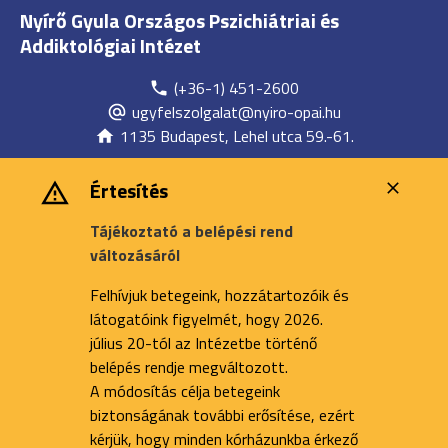
Nyírő Gyula Országos Pszichiátriai és
Addiktológiai Intézet
(+36-1) 451-2600
ugyfelszolgalat@nyiro-opai.hu
1135 Budapest, Lehel utca 59.-61.
Értesítés
Tájékoztató a belépési rend
változásáról
Felhívjuk betegeink, hozzátartozóik és
látogatóink figyelmét, hogy 2026.
július 20-tól az Intézetbe történő
belépés rendje megváltozott.
A módosítás célja betegeink
biztonságának további erősítése, ezért
kérjük, hogy minden kórházunkba érkező