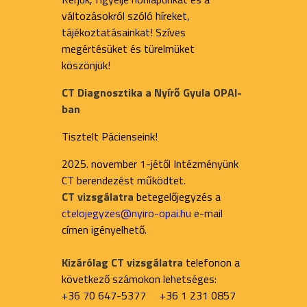
változásokról szóló híreket,
tájékoztatásainkat! Szíves
megértésüket és türelmüket
köszönjük!
CT Diagnosztika a Nyírő Gyula OPAI-
ban
Tisztelt Pácienseink!
2025. november 1-jétől Intézményünk
CT berendezést működtet.
CT vizsgálatra
betegelőjegyzés a
ctelojegyzes@nyiro-opai.hu
e-mail
címen igényelhető.
Kizárólag CT vizsgálatra
telefonon a
következő számokon lehetséges:
+36 70 647-5377 +36 1 231 0857