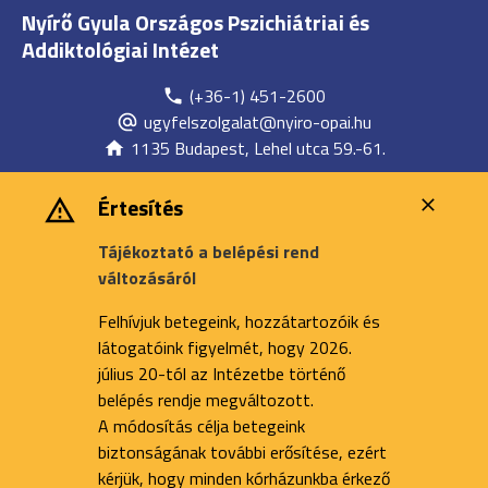
Nyírő Gyula Országos Pszichiátriai és
Addiktológiai Intézet
(+36-1) 451-2600
ugyfelszolgalat@nyiro-opai.hu
1135 Budapest, Lehel utca 59.-61.
Értesítés
Tájékoztató a belépési rend
változásáról
Felhívjuk betegeink, hozzátartozóik és
látogatóink figyelmét, hogy 2026.
július 20-tól az Intézetbe történő
belépés rendje megváltozott.
A módosítás célja betegeink
biztonságának további erősítése, ezért
kérjük, hogy minden kórházunkba érkező