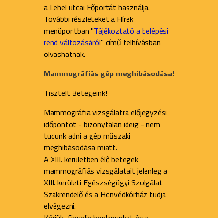
a Lehel utcai Főportát használja.
További részleteket a Hírek
menüpontban "
Tájékoztató a belépési
rend változásáról
" című felhívásban
olvashatnak.
Mammográfiás gép meghibásodása!
Tisztelt Betegeink!
Mammográfia vizsgálatra előjegyzési
időpontot - bizonytalan ideig - nem
tudunk adni a gép műszaki
meghibásodása miatt.
A XIII. kerületben élő betegek
mammográfiás vizsgálatait jelenleg a
XIII. kerületi Egészségügyi Szolgálat
Szakrendelő és a Honvédkórház tudja
elvégezni.
Kérjük, figyelje honlapunkat és a