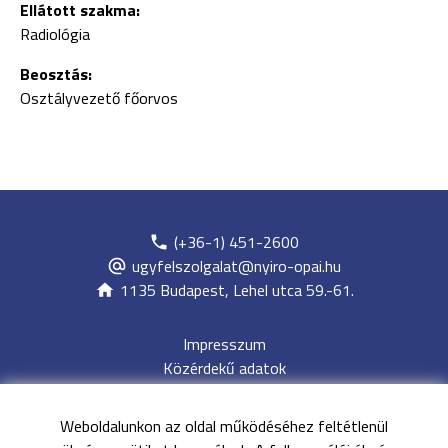
Ellátott szakma:
Radiológia
Beosztás:
Osztályvezető főorvos
(+36-1) 451-2600
ugyfelszolgalat@nyiro-opai.hu
1135 Budapest, Lehel utca 59.-61.
Impresszum
Közérdekű adatok
Adatvédelem
Jogi nyilatkozat
Weboldalunkon az oldal működéséhez feltétlenül
Archívum