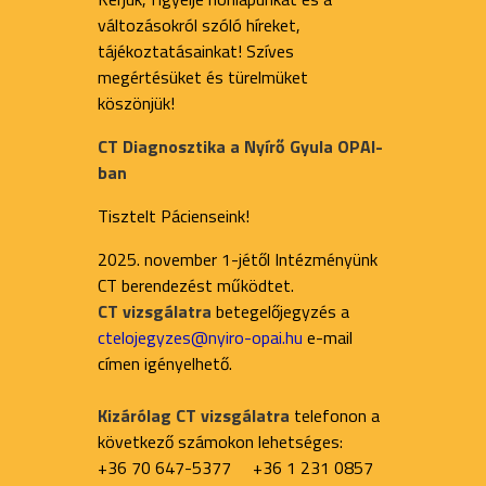
változásokról szóló híreket,
tájékoztatásainkat! Szíves
megértésüket és türelmüket
köszönjük!
CT Diagnosztika a Nyírő Gyula OPAI-
ban
Tisztelt Pácienseink!
2025. november 1-jétől Intézményünk
CT berendezést működtet.
CT vizsgálatra
betegelőjegyzés a
ctelojegyzes@nyiro-opai.hu
e-mail
címen igényelhető.
Kizárólag CT vizsgálatra
telefonon a
következő számokon lehetséges:
+36 70 647-5377 +36 1 231 0857