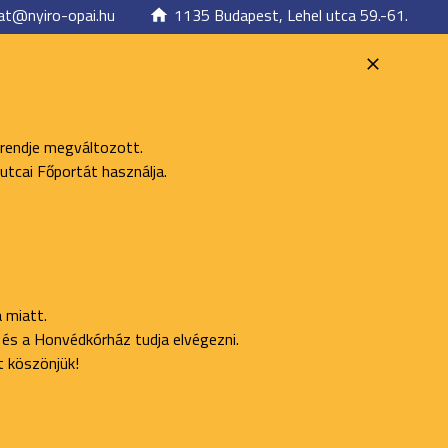
at@nyiro-opai.hu
1135 Budapest, Lehel utca 59.-61.
 rendje megváltozott.
utcai Főportát használja.
 miatt.
ő és a Honvédkórház tudja elvégezni.
t köszönjük!