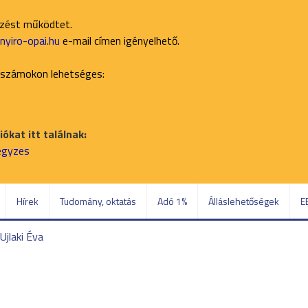
ezést működtet.
yiro-opai.hu
e-mail címen igényelhető.
 számokon lehetséges:
ókat itt találnak:
jegyzes
Hírek
Tudomány, oktatás
Adó 1%
Álláslehetőségek
E
 Ujlaki Éva