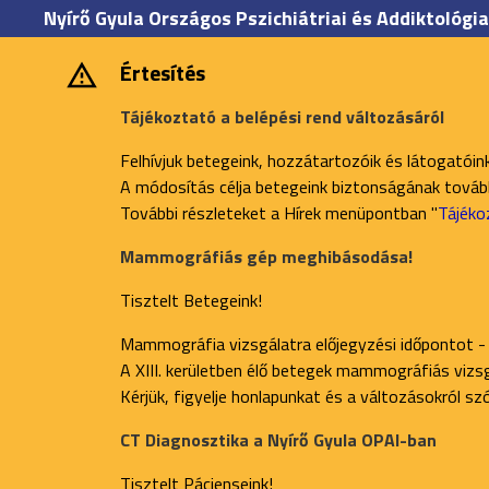
Nyírő Gyula Országos Pszichiátriai és Addiktológia
Értesítés
Tájékoztató a belépési rend változásáról
Felhívjuk betegeink, hozzátartozóik és látogatóin
A módosítás célja betegeink biztonságának további
További részleteket a Hírek menüpontban "
Tájéko
Mammográfiás gép meghibásodása!
Tisztelt Betegeink!
Mammográfia vizsgálatra előjegyzési időpontot -
A XIII. kerületben élő betegek mammográfiás vizsgá
Kérjük, figyelje honlapunkat és a változásokról s
CT Diagnosztika a Nyírő Gyula OPAI-ban
Tisztelt Pácienseink!