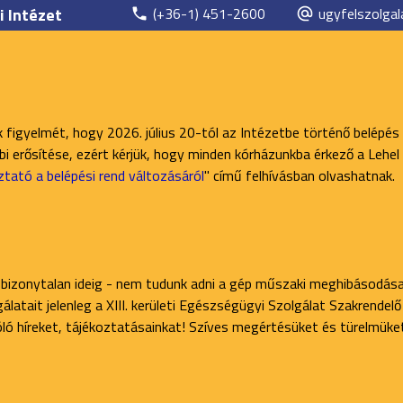
i Intézet
(+36-1) 451-2600
ugyfelszolgal
k figyelmét, hogy 2026. július 20-tól az Intézetbe történő belépés
 erősítése, ezért kérjük, hogy minden kórházunkba érkező a Lehel 
ztató a belépési rend változásáról
" című felhívásban olvashatnak.
 bizonytalan ideig - nem tudunk adni a gép műszaki meghibásodása
latait jelenleg a XIII. kerületi Egészségügyi Szolgálat Szakrendel
zóló híreket, tájékoztatásainkat! Szíves megértésüket és türelmüke