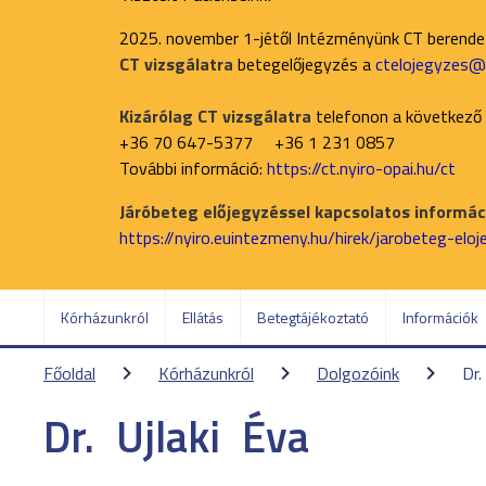
2025. november 1-jétől Intézményünk CT berend
CT vizsgálatra
betegelőjegyzés a
ctelojegyzes@n
Kizárólag CT vizsgálatra
telefonon a következő
+36 70 647-5377 +36 1 231 0857
További információ:
https://ct.nyiro-opai.hu/ct
Járóbeteg előjegyzéssel kapcsolatos informáci
https://nyiro.euintezmeny.hu/hirek/jarobeteg-elo
Kórházunkról
Ellátás
Betegtájékoztató
Információk
Főoldal
Kórházunkról
Dolgozóink
Dr.
Dr.
Ujlaki
Éva