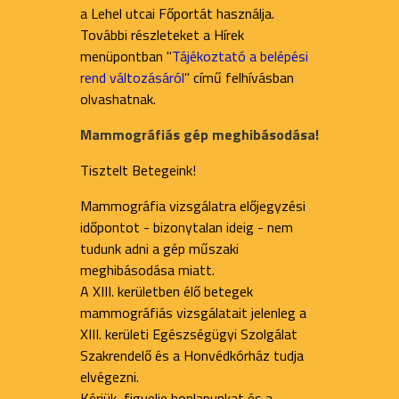
a Lehel utcai Főportát használja.
További részleteket a Hírek
menüpontban "
Tájékoztató a belépési
rend változásáról
" című felhívásban
olvashatnak.
Mammográfiás gép meghibásodása!
Tisztelt Betegeink!
Mammográfia vizsgálatra előjegyzési
időpontot - bizonytalan ideig - nem
tudunk adni a gép műszaki
meghibásodása miatt.
A XIII. kerületben élő betegek
mammográfiás vizsgálatait jelenleg a
XIII. kerületi Egészségügyi Szolgálat
Szakrendelő és a Honvédkórház tudja
elvégezni.
Kérjük, figyelje honlapunkat és a