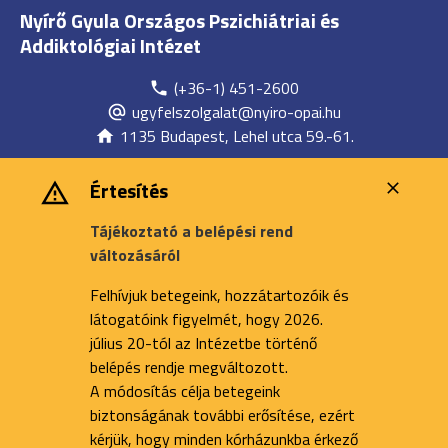
Nyírő Gyula Országos Pszichiátriai és
Addiktológiai Intézet
(+36-1) 451-2600
ugyfelszolgalat@nyiro-opai.hu
1135 Budapest, Lehel utca 59.-61.
Értesítés
Tájékoztató a belépési rend
változásáról
Felhívjuk betegeink, hozzátartozóik és
látogatóink figyelmét, hogy 2026.
július 20-tól az Intézetbe történő
belépés rendje megváltozott.
A módosítás célja betegeink
biztonságának további erősítése, ezért
kérjük, hogy minden kórházunkba érkező