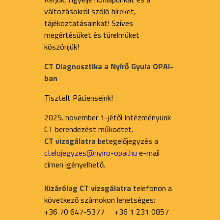
változásokról szóló híreket,
tájékoztatásainkat! Szíves
megértésüket és türelmüket
köszönjük!
CT Diagnosztika a Nyírő Gyula OPAI-
ban
Tisztelt Pácienseink!
2025. november 1-jétől Intézményünk
CT berendezést működtet.
CT vizsgálatra
betegelőjegyzés a
ctelojegyzes@nyiro-opai.hu
e-mail
címen igényelhető.
Kizárólag CT vizsgálatra
telefonon a
következő számokon lehetséges:
+36 70 647-5377 +36 1 231 0857