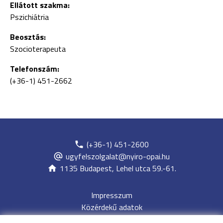
Ellátott szakma:
Pszichiátria
Beosztás:
Szocioterapeuta
Telefonszám:
(+36-1) 451-2662
(+36-1) 451-2600
ugyfelszolgalat@nyiro-opai.hu
1135 Budapest, Lehel utca 59.-61.
Impresszum
Közérdekű adatok
Adatvédelem