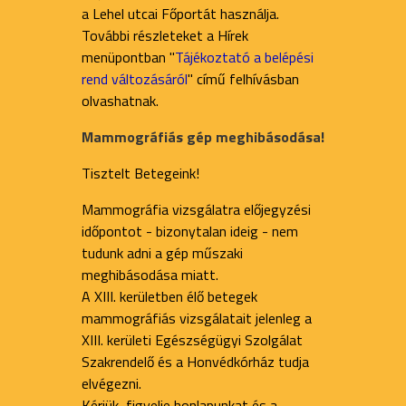
a Lehel utcai Főportát használja.
További részleteket a Hírek
menüpontban "
Tájékoztató a belépési
rend változásáról
" című felhívásban
olvashatnak.
Mammográfiás gép meghibásodása!
Tisztelt Betegeink!
Mammográfia vizsgálatra előjegyzési
időpontot - bizonytalan ideig - nem
tudunk adni a gép műszaki
meghibásodása miatt.
A XIII. kerületben élő betegek
mammográfiás vizsgálatait jelenleg a
XIII. kerületi Egészségügyi Szolgálat
Szakrendelő és a Honvédkórház tudja
elvégezni.
Kérjük, figyelje honlapunkat és a