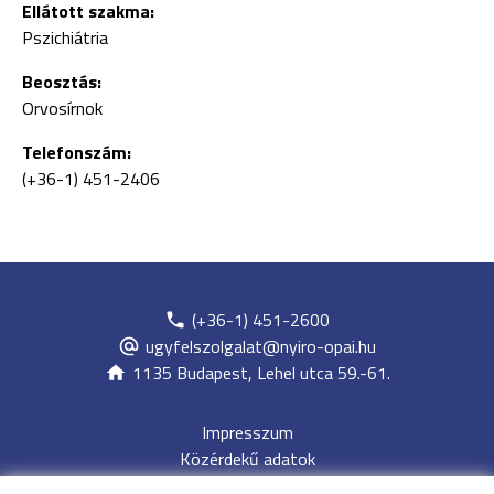
Ellátott szakma:
Pszichiátria
Beosztás:
Orvosírnok
Telefonszám:
(+36-1) 451-2406
(+36-1) 451-2600
ugyfelszolgalat@nyiro-opai.hu
1135 Budapest, Lehel utca 59.-61.
Impresszum
Közérdekű adatok
Adatvédelem