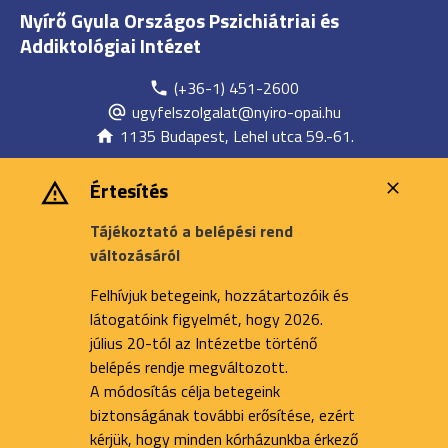
Nyírő Gyula Országos Pszichiátriai és
Addiktológiai Intézet
(+36-1) 451-2600
ugyfelszolgalat@nyiro-opai.hu
1135 Budapest, Lehel utca 59.-61.
Értesítés
Tájékoztató a belépési rend
változásáról
Felhívjuk betegeink, hozzátartozóik és
látogatóink figyelmét, hogy 2026.
július 20-tól az Intézetbe történő
belépés rendje megváltozott.
A módosítás célja betegeink
biztonságának további erősítése, ezért
kérjük, hogy minden kórházunkba érkező