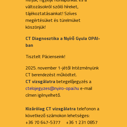
változásokról szóló híreket,
tájékoztatásainkat! Szíves
megértésüket és türelmüket
köszönjük!
CT Diagnosztika a Nyírő Gyula OPAI-
ban
Tisztelt Pácienseink!
2025. november 1-jétől Intézményünk
CT berendezést működtet.
CT vizsgálatra
betegelőjegyzés a
ctelojegyzes@nyiro-opai.hu
e-mail
címen igényelhető.
Kizárólag CT vizsgálatra
telefonon a
következő számokon lehetséges:
+36 70 647-5377 +36 1 231 0857