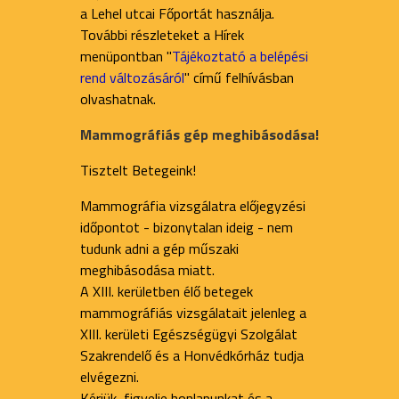
a Lehel utcai Főportát használja.
További részleteket a Hírek
menüpontban "
Tájékoztató a belépési
rend változásáról
" című felhívásban
olvashatnak.
Mammográfiás gép meghibásodása!
Tisztelt Betegeink!
Mammográfia vizsgálatra előjegyzési
időpontot - bizonytalan ideig - nem
tudunk adni a gép műszaki
meghibásodása miatt.
A XIII. kerületben élő betegek
mammográfiás vizsgálatait jelenleg a
XIII. kerületi Egészségügyi Szolgálat
Szakrendelő és a Honvédkórház tudja
elvégezni.
Kérjük, figyelje honlapunkat és a