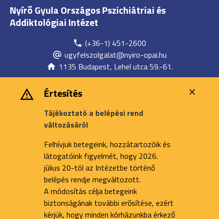
Nyírő Gyula Országos Pszichiátriai és
Addiktológiai Intézet
(+36-1) 451-2600
ugyfelszolgalat@nyiro-opai.hu
1135 Budapest, Lehel utca 59.-61.
Értesítés
Tájékoztató a belépési rend
változásáról
Felhívjuk betegeink, hozzátartozóik és
látogatóink figyelmét, hogy 2026.
július 20-tól az Intézetbe történő
belépés rendje megváltozott.
A módosítás célja betegeink
biztonságának további erősítése, ezért
kérjük, hogy minden kórházunkba érkező