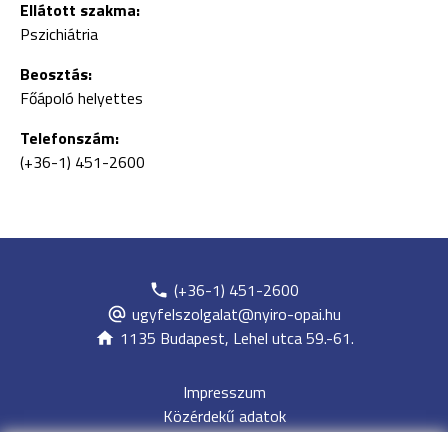
Ellátott szakma:
Pszichiátria
Beosztás:
Főápoló helyettes
Telefonszám:
(+36-1) 451-2600
(+36-1) 451-2600
ugyfelszolgalat@nyiro-opai.hu
1135 Budapest, Lehel utca 59.-61.
Impresszum
Közérdekű adatok
Adatvédelem