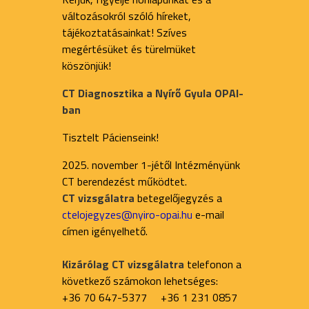
változásokról szóló híreket,
tájékoztatásainkat! Szíves
megértésüket és türelmüket
köszönjük!
CT Diagnosztika a Nyírő Gyula OPAI-
ban
Tisztelt Pácienseink!
2025. november 1-jétől Intézményünk
CT berendezést működtet.
CT vizsgálatra
betegelőjegyzés a
ctelojegyzes@nyiro-opai.hu
e-mail
címen igényelhető.
Kizárólag CT vizsgálatra
telefonon a
következő számokon lehetséges:
+36 70 647-5377 +36 1 231 0857