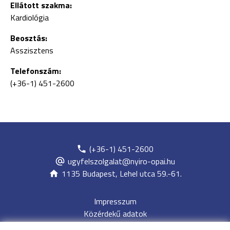
Ellátott szakma:
Kardiológia
Beosztás:
Asszisztens
Telefonszám:
(+36-1) 451-2600
(+36-1) 451-2600
ugyfelszolgalat@nyiro-opai.hu
1135 Budapest, Lehel utca 59.-61.
Impresszum
Közérdekű adatok
Adatvédelem