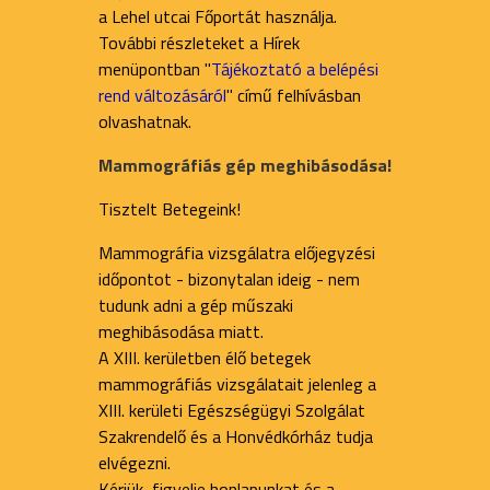
a Lehel utcai Főportát használja.
További részleteket a Hírek
menüpontban "
Tájékoztató a belépési
rend változásáról
" című felhívásban
olvashatnak.
Mammográfiás gép meghibásodása!
Tisztelt Betegeink!
Mammográfia vizsgálatra előjegyzési
időpontot - bizonytalan ideig - nem
tudunk adni a gép műszaki
meghibásodása miatt.
A XIII. kerületben élő betegek
mammográfiás vizsgálatait jelenleg a
XIII. kerületi Egészségügyi Szolgálat
Szakrendelő és a Honvédkórház tudja
elvégezni.
Kérjük, figyelje honlapunkat és a