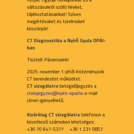
változásokról szóló híreket,
tájékoztatásainkat! Szíves
megértésüket és türelmüket
köszönjük!
CT Diagnosztika a Nyírő Gyula OPAI-
ban
Tisztelt Pácienseink!
2025. november 1-jétől Intézményünk
CT berendezést működtet.
CT vizsgálatra
betegelőjegyzés a
ctelojegyzes@nyiro-opai.hu
e-mail
címen igényelhető.
Kizárólag CT vizsgálatra
telefonon a
következő számokon lehetséges:
+36 70 647-5377 +36 1 231 0857