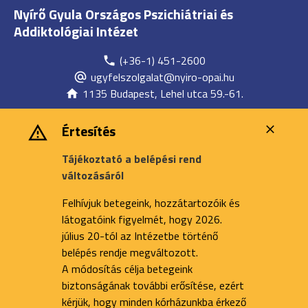
Nyírő Gyula Országos Pszichiátriai és
Addiktológiai Intézet
(+36-1) 451-2600
ugyfelszolgalat@nyiro-opai.hu
1135 Budapest, Lehel utca 59.-61.
Értesítés
Tájékoztató a belépési rend
változásáról
Felhívjuk betegeink, hozzátartozóik és
látogatóink figyelmét, hogy 2026.
július 20-tól az Intézetbe történő
belépés rendje megváltozott.
A módosítás célja betegeink
biztonságának további erősítése, ezért
kérjük, hogy minden kórházunkba érkező