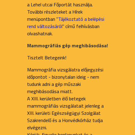
a Lehel utcai Főportát használja.
További részleteket a Hírek
menüpontban "
Tájékoztató a belépési
rend változásáról
" című felhívásban
olvashatnak.
Mammográfiás gép meghibásodása!
Tisztelt Betegeink!
Mammográfia vizsgálatra előjegyzési
időpontot - bizonytalan ideig - nem
tudunk adni a gép műszaki
meghibásodása miatt.
A XIII. kerületben élő betegek
mammográfiás vizsgálatait jelenleg a
XIII. kerületi Egészségügyi Szolgálat
Szakrendelő és a Honvédkórház tudja
elvégezni.
Kérjük, figyelje honlapunkat és a