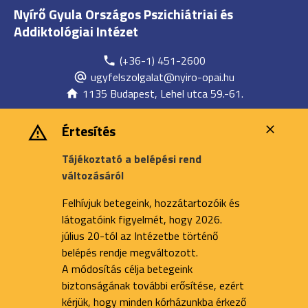
Nyírő Gyula Országos Pszichiátriai és
Addiktológiai Intézet
(+36-1) 451-2600
ugyfelszolgalat@nyiro-opai.hu
1135 Budapest, Lehel utca 59.-61.
Értesítés
Tájékoztató a belépési rend
változásáról
Felhívjuk betegeink, hozzátartozóik és
látogatóink figyelmét, hogy 2026.
július 20-tól az Intézetbe történő
belépés rendje megváltozott.
A módosítás célja betegeink
biztonságának további erősítése, ezért
kérjük, hogy minden kórházunkba érkező