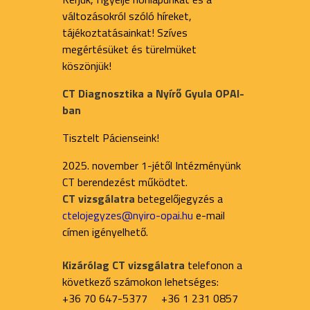
változásokról szóló híreket,
tájékoztatásainkat! Szíves
megértésüket és türelmüket
köszönjük!
CT Diagnosztika a Nyírő Gyula OPAI-
ban
Tisztelt Pácienseink!
2025. november 1-jétől Intézményünk
CT berendezést működtet.
CT vizsgálatra
betegelőjegyzés a
ctelojegyzes@nyiro-opai.hu
e-mail
címen igényelhető.
Kizárólag CT vizsgálatra
telefonon a
következő számokon lehetséges:
+36 70 647-5377 +36 1 231 0857