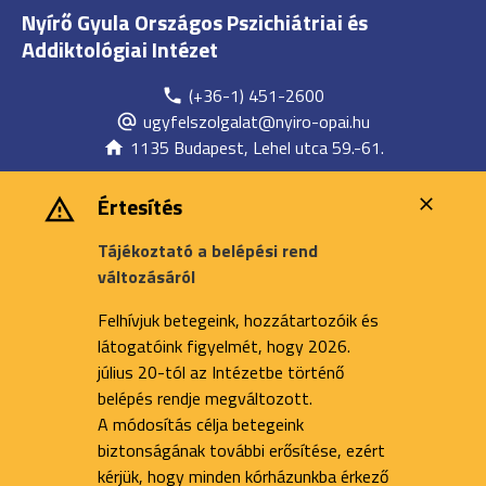
Nyírő Gyula Országos Pszichiátriai és
Addiktológiai Intézet
(+36-1) 451-2600
ugyfelszolgalat@nyiro-opai.hu
1135 Budapest, Lehel utca 59.-61.
Értesítés
Tájékoztató a belépési rend
változásáról
Felhívjuk betegeink, hozzátartozóik és
látogatóink figyelmét, hogy 2026.
július 20-tól az Intézetbe történő
belépés rendje megváltozott.
A módosítás célja betegeink
biztonságának további erősítése, ezért
kérjük, hogy minden kórházunkba érkező