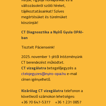
változásokról szóló híreket,
tájékoztatásainkat! Szíves
megértésüket és türelmüket
köszönjük!
CT Diagnosztika a Nyírő Gyula OPAI-
ban
Tisztelt Pácienseink!
2025. november 1-jétől Intézményünk
CT berendezést működtet.
CT vizsgálatra
betegelőjegyzés a
ctelojegyzes@nyiro-opai.hu
e-mail
címen igényelhető.
Kizárólag CT vizsgálatra
telefonon a
következő számokon lehetséges:
+36 70 647-5377 +36 1 231 0857