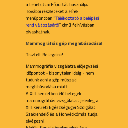
a Lehel utcai Főportát használja.
További részleteket a Hírek
menüpontban "
Tájékoztató a belépési
rend változásáról
" című felhívásban
olvashatnak.
Mammográfiás gép meghibásodása!
Tisztelt Betegeink!
Mammográfia vizsgálatra előjegyzési
időpontot - bizonytalan ideig - nem
tudunk adni a gép műszaki
meghibásodása miatt.
A XIII. kerületben élő betegek
mammográfiás vizsgálatait jelenleg a
XIII. kerületi Egészségügyi Szolgálat
Szakrendelő és a Honvédkórház tudja
elvégezni.
Kérjük, figyelje honlapunkat és a