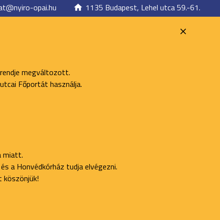
at@nyiro-opai.hu
1135 Budapest, Lehel utca 59.-61.
 rendje megváltozott.
utcai Főportát használja.
 miatt.
ő és a Honvédkórház tudja elvégezni.
t köszönjük!