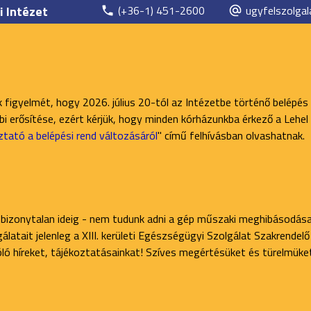
i Intézet
(+36-1) 451-2600
ugyfelszolgal
k figyelmét, hogy 2026. július 20-tól az Intézetbe történő belépés
 erősítése, ezért kérjük, hogy minden kórházunkba érkező a Lehel 
ztató a belépési rend változásáról
" című felhívásban olvashatnak.
 bizonytalan ideig - nem tudunk adni a gép műszaki meghibásodása
latait jelenleg a XIII. kerületi Egészségügyi Szolgálat Szakrendel
zóló híreket, tájékoztatásainkat! Szíves megértésüket és türelmüke