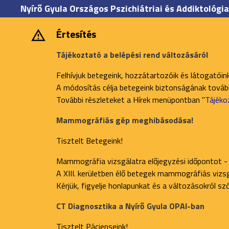
Nyírő Gyula Országos Pszichiátriai és Addiktológia
Értesítés
Tájékoztató a belépési rend változásáról
Felhívjuk betegeink, hozzátartozóik és látogatóin
A módosítás célja betegeink biztonságának további
További részleteket a Hírek menüpontban "
Tájéko
Mammográfiás gép meghibásodása!
Tisztelt Betegeink!
Mammográfia vizsgálatra előjegyzési időpontot -
A XIII. kerületben élő betegek mammográfiás vizsgá
Kérjük, figyelje honlapunkat és a változásokról s
CT Diagnosztika a Nyírő Gyula OPAI-ban
Tisztelt Pácienseink!