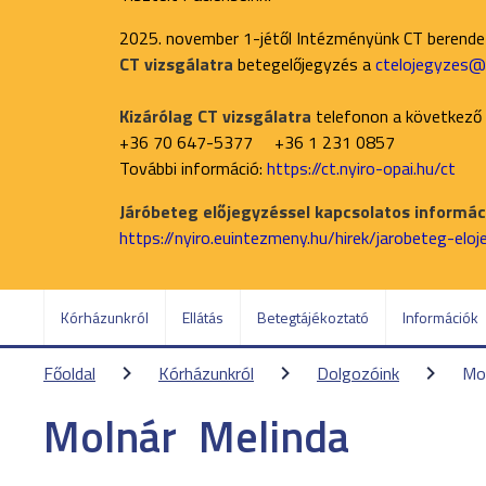
2025. november 1-jétől Intézményünk CT berend
CT vizsgálatra
betegelőjegyzés a
ctelojegyzes@n
Kizárólag CT vizsgálatra
telefonon a következő
+36 70 647-5377 +36 1 231 0857
További információ:
https://ct.nyiro-opai.hu/ct
Járóbeteg előjegyzéssel kapcsolatos informáci
https://nyiro.euintezmeny.hu/hirek/jarobeteg-elo
Kórházunkról
Ellátás
Betegtájékoztató
Információk
Főoldal
Kórházunkról
Dolgozóink
Mol
Molnár
Melinda