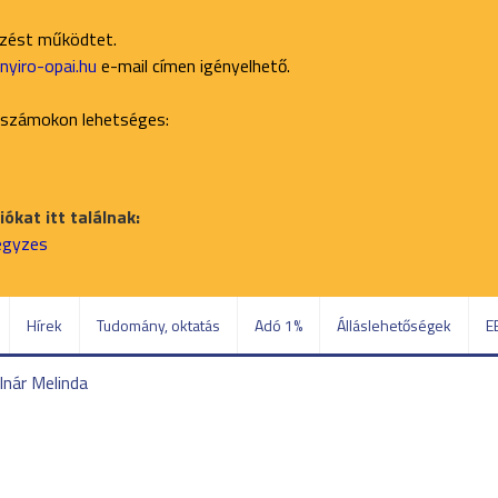
ezést működtet.
yiro-opai.hu
e-mail címen igényelhető.
 számokon lehetséges:
ókat itt találnak:
jegyzes
Hírek
Tudomány, oktatás
Adó 1%
Álláslehetőségek
E
nár Melinda