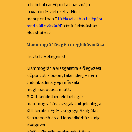
a Lehel utcai Főportát használja.
További részleteket a Hírek
menüpontban "
Tájékoztató a belépési
rend változásáról
" című felhívásban
olvashatnak.
Mammográfiás gép meghibásodása!
Tisztelt Betegeink!
Mammográfia vizsgálatra előjegyzési
időpontot - bizonytalan ideig - nem
tudunk adni a gép műszaki
meghibásodása miatt.
A XIII. kerületben élő betegek
mammográfiás vizsgálatait jelenleg a
XIII. kerületi Egészségügyi Szolgálat
Szakrendelő és a Honvédkórház tudja
elvégezni.
Kérjük, figyelje honlapunkat és a