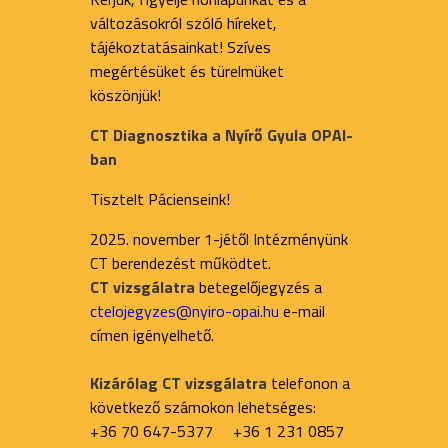
változásokról szóló híreket,
tájékoztatásainkat! Szíves
megértésüket és türelmüket
köszönjük!
CT Diagnosztika a Nyírő Gyula OPAI-
ban
Tisztelt Pácienseink!
2025. november 1-jétől Intézményünk
CT berendezést működtet.
CT vizsgálatra
betegelőjegyzés a
ctelojegyzes@nyiro-opai.hu
e-mail
címen igényelhető.
Kizárólag CT vizsgálatra
telefonon a
következő számokon lehetséges:
+36 70 647-5377 +36 1 231 0857