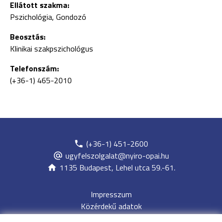
Ellátott szakma:
Pszichológia, Gondozó
Beosztás:
Klinikai szakpszichológus
Telefonszám:
(+36-1) 465-2010
(+36-1) 451-2600
ugyfelszolgalat@nyiro-opai.hu
1135 Budapest, Lehel utca 59.-61.
Impresszum
Közérdekű adatok
Adatvédelem