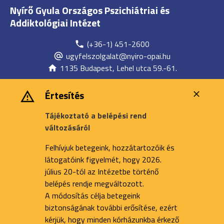
Nyírő Gyula Országos Pszichiátriai és
Addiktológiai Intézet
(+36-1) 451-2600
ugyfelszolgalat@nyiro-opai.hu
1135 Budapest, Lehel utca 59.-61.
Értesítés
Tájékoztató a belépési rend
változásáról
Felhívjuk betegeink, hozzátartozóik és
látogatóink figyelmét, hogy 2026.
július 20-tól az Intézetbe történő
belépés rendje megváltozott.
A módosítás célja betegeink
biztonságának további erősítése, ezért
kérjük, hogy minden kórházunkba érkező