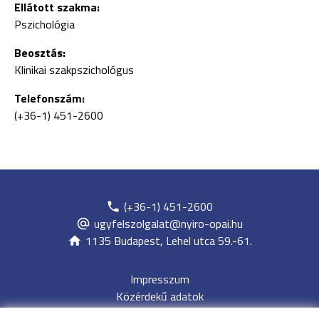
Ellátott szakma:
Pszichológia
Beosztás:
Klinikai szakpszichológus
Telefonszám:
(+36-1) 451-2600
(+36-1) 451-2600
ugyfelszolgalat@nyiro-opai.hu
1135 Budapest, Lehel utca 59.-61.
Impresszum
Közérdekű adatok
Adatvédelem