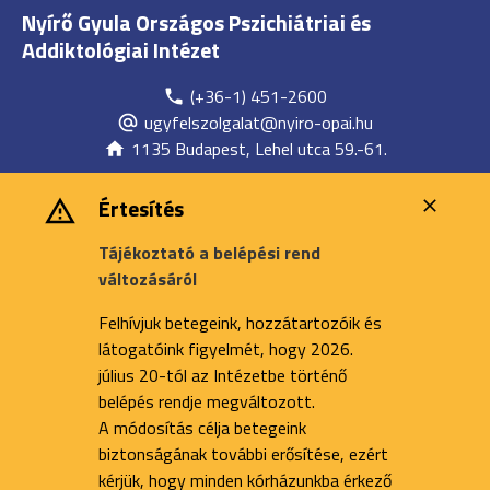
Nyírő Gyula Országos Pszichiátriai és
Addiktológiai Intézet
(+36-1) 451-2600
ugyfelszolgalat@nyiro-opai.hu
1135 Budapest, Lehel utca 59.-61.
Értesítés
Tájékoztató a belépési rend
változásáról
Felhívjuk betegeink, hozzátartozóik és
látogatóink figyelmét, hogy 2026.
július 20-tól az Intézetbe történő
belépés rendje megváltozott.
A módosítás célja betegeink
biztonságának további erősítése, ezért
kérjük, hogy minden kórházunkba érkező