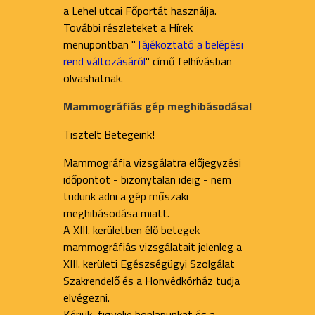
a Lehel utcai Főportát használja.
További részleteket a Hírek
menüpontban "
Tájékoztató a belépési
rend változásáról
" című felhívásban
olvashatnak.
Mammográfiás gép meghibásodása!
Tisztelt Betegeink!
Mammográfia vizsgálatra előjegyzési
időpontot - bizonytalan ideig - nem
tudunk adni a gép műszaki
meghibásodása miatt.
A XIII. kerületben élő betegek
mammográfiás vizsgálatait jelenleg a
XIII. kerületi Egészségügyi Szolgálat
Szakrendelő és a Honvédkórház tudja
elvégezni.
Kérjük, figyelje honlapunkat és a