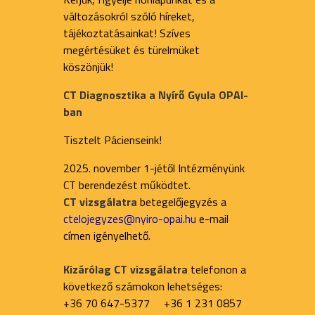
változásokról szóló híreket,
tájékoztatásainkat! Szíves
megértésüket és türelmüket
köszönjük!
CT Diagnosztika a Nyírő Gyula OPAI-
ban
Tisztelt Pácienseink!
2025. november 1-jétől Intézményünk
CT berendezést működtet.
CT vizsgálatra
betegelőjegyzés a
ctelojegyzes@nyiro-opai.hu
e-mail
címen igényelhető.
Kizárólag CT vizsgálatra
telefonon a
következő számokon lehetséges:
+36 70 647-5377 +36 1 231 0857