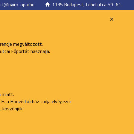
at@nyiro-opai.hu
1135 Budapest, Lehel utca 59.-61.
 rendje megváltozott.
utcai Főportát használja.
 miatt.
ő és a Honvédkórház tudja elvégezni.
t köszönjük!