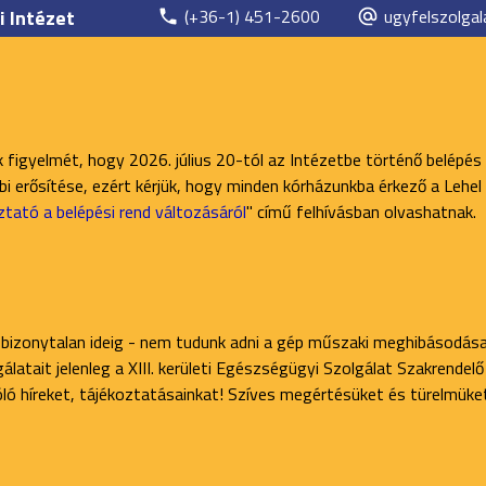
i Intézet
(+36-1) 451-2600
ugyfelszolgal
k figyelmét, hogy 2026. július 20-tól az Intézetbe történő belépés
 erősítése, ezért kérjük, hogy minden kórházunkba érkező a Lehel 
ztató a belépési rend változásáról
" című felhívásban olvashatnak.
 bizonytalan ideig - nem tudunk adni a gép műszaki meghibásodása
latait jelenleg a XIII. kerületi Egészségügyi Szolgálat Szakrendel
zóló híreket, tájékoztatásainkat! Szíves megértésüket és türelmüke