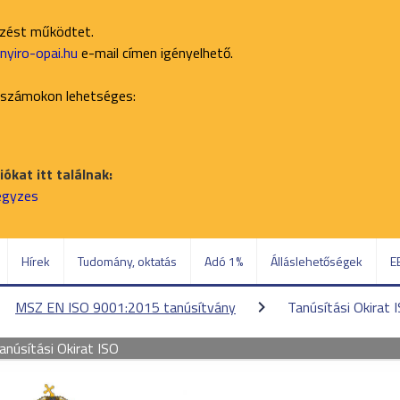
ezést működtet.
yiro-opai.hu
e-mail címen igényelhető.
 számokon lehetséges:
ókat itt találnak:
jegyzes
Hírek
Tudomány, oktatás
Adó 1%
Álláslehetőségek
E
MSZ EN ISO 9001:2015 tanúsítvány
Tanúsítási Okirat 
anúsítási Okirat ISO