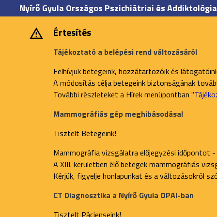
Nyírő Gyula Országos Pszichiátriai és Addiktológia
Értesítés
Tájékoztató a belépési rend változásáról
Felhívjuk betegeink, hozzátartozóik és látogatóin
A módosítás célja betegeink biztonságának további
További részleteket a Hírek menüpontban "
Tájéko
Mammográfiás gép meghibásodása!
Tisztelt Betegeink!
Mammográfia vizsgálatra előjegyzési időpontot -
A XIII. kerületben élő betegek mammográfiás vizsgá
Kérjük, figyelje honlapunkat és a változásokról s
CT Diagnosztika a Nyírő Gyula OPAI-ban
Tisztelt Pácienseink!