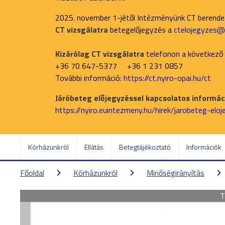
2025. november 1-jétől Intézményünk CT berend
CT vizsgálatra
betegelőjegyzés a
ctelojegyzes@n
Kizárólag CT vizsgálatra
telefonon a következő
+36 70 647-5377 +36 1 231 0857
További információ:
https://ct.nyiro-opai.hu/ct
Járóbeteg előjegyzéssel kapcsolatos informáci
https://nyiro.euintezmeny.hu/hirek/jarobeteg-elo
Kórházunkról
Ellátás
Betegtájékoztató
Információk
Főoldal
Kórházunkról
Minőségirányítás
T