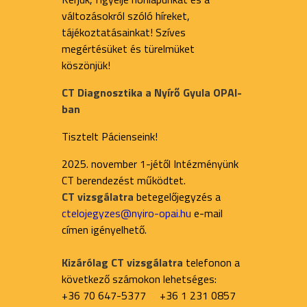
változásokról szóló híreket,
tájékoztatásainkat! Szíves
megértésüket és türelmüket
köszönjük!
CT Diagnosztika a Nyírő Gyula OPAI-
ban
Tisztelt Pácienseink!
2025. november 1-jétől Intézményünk
CT berendezést működtet.
CT vizsgálatra
betegelőjegyzés a
ctelojegyzes@nyiro-opai.hu
e-mail
címen igényelhető.
Kizárólag CT vizsgálatra
telefonon a
következő számokon lehetséges:
+36 70 647-5377 +36 1 231 0857