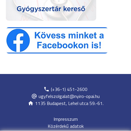
(+36-1) 451-2600
ugyfelszolgalat@nyiro-opai.hu
1135 Budapest, Lehel utca 59.-61.
Impresszum
Közérdekű adatok