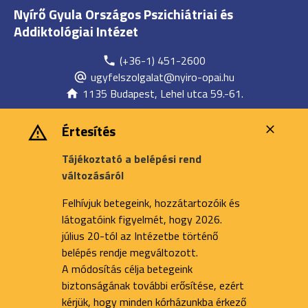
Nyírő Gyula Országos Pszichiátriai és
Addiktológiai Intézet
(+36-1) 451-2600
ugyfelszolgalat@nyiro-opai.hu
1135 Budapest, Lehel utca 59.-61.
Értesítés
Tájékoztató a belépési rend
változásáról
Felhívjuk betegeink, hozzátartozóik és
látogatóink figyelmét, hogy 2026.
július 20-tól az Intézetbe történő
belépés rendje megváltozott.
A módosítás célja betegeink
biztonságának további erősítése, ezért
kérjük, hogy minden kórházunkba érkező