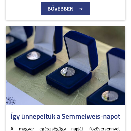
BŐVEBBEN
Így ünnepeltük a Semmelweis-napot
A magyar egészségügy napját főzőversennyel,