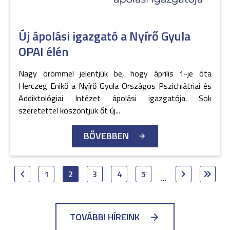
Új ápolási igazgató a Nyírő Gyula
OPAI élén
Nagy örömmel jelentjük be, hogy április 1-je óta
Herczeg Enikő a Nyírő Gyula Országos Pszichiátriai és
Addiktológiai Intézet ápolási igazgatója. Sok
szeretettel köszöntjük őt új...
BŐVEBBEN
1
2
3
4
5
...
TOVÁBBI HÍREINK