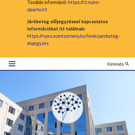
További információ:
https://ct.nyiro-
opai.hu/ct
Járóbeteg előjegyzéssel kapcsolatos
információkat itt találnak:
https://nyiro.euintezmeny.hu/hirek/jarobeteg-
elojegyzes
Keresés