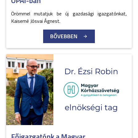
OPAI-ban
Örömmel mutatjuk be új gazdasági igazgatónkat,
Kaiserné Jósvai Ágnest.
BŐVEBBEN
Főigazgatónk a Magyar