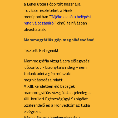
a Lehel utcai Főportát használja.
További részleteket a Hírek
menüpontban "
Tájékoztató a belépési
rend változásáról
" című felhívásban
olvashatnak.
Mammográfiás gép meghibásodása!
Tisztelt Betegeink!
Mammográfia vizsgálatra előjegyzési
időpontot - bizonytalan ideig - nem
tudunk adni a gép műszaki
meghibásodása miatt.
A XIII. kerületben élő betegek
mammográfiás vizsgálatait jelenleg a
XIII. kerületi Egészségügyi Szolgálat
Szakrendelő és a Honvédkórház tudja
elvégezni.
Kérjük, figyelje honlapunkat és a