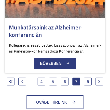
Munkatársaink az Alzheimer-
konferencián
Kollégáink is részt vettek Lisszabonban az Alzheimer-
és Parkinson-kór Nemzetközi Konferenciáján.
BŐVEBBEN
4
5
6
7
8
...
TOVÁBBI HÍREINK