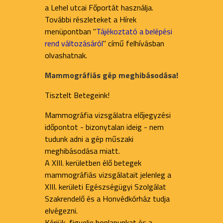
a Lehel utcai Főportát használja.
További részleteket a Hírek
menüpontban "
Tájékoztató a belépési
rend változásáról
" című felhívásban
olvashatnak.
Mammográfiás gép meghibásodása!
Tisztelt Betegeink!
Mammográfia vizsgálatra előjegyzési
időpontot - bizonytalan ideig - nem
tudunk adni a gép műszaki
meghibásodása miatt.
A XIII. kerületben élő betegek
mammográfiás vizsgálatait jelenleg a
XIII. kerületi Egészségügyi Szolgálat
Szakrendelő és a Honvédkórház tudja
elvégezni.
Kérjük, figyelje honlapunkat és a