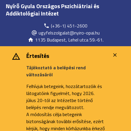
Nyírő Gyula Országos Pszichiátriai és
Addiktológiai Intézet
(+36-1) 451-2600
ugyfelszolgalat@nyiro-opai.hu
1135 Budapest, Lehel utca 59.-61.
Értesítés
Tájékoztató a belépési rend
változásáról
Felhívjuk betegeink, hozzátartozóik és
látogatóink figyelmét, hogy 2026.
július 20-tól az Intézetbe történő
belépés rendje megváltozott.
A módosítás célja betegeink
biztonságának további erősítése, ezért
kérjük, hogy minden kórházunkba érkező