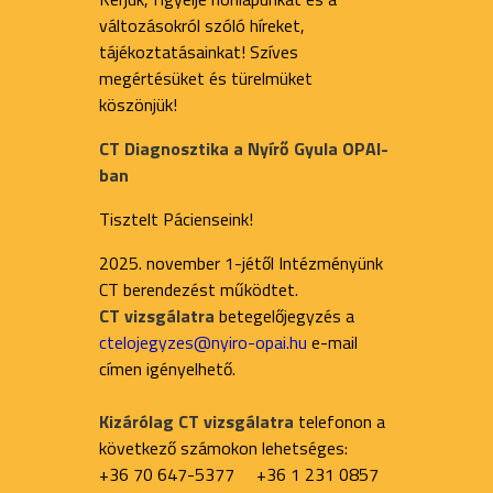
változásokról szóló híreket,
tájékoztatásainkat! Szíves
megértésüket és türelmüket
köszönjük!
CT Diagnosztika a Nyírő Gyula OPAI-
ban
Tisztelt Pácienseink!
2025. november 1-jétől Intézményünk
CT berendezést működtet.
CT vizsgálatra
betegelőjegyzés a
ctelojegyzes@nyiro-opai.hu
e-mail
címen igényelhető.
Kizárólag CT vizsgálatra
telefonon a
következő számokon lehetséges:
+36 70 647-5377 +36 1 231 0857