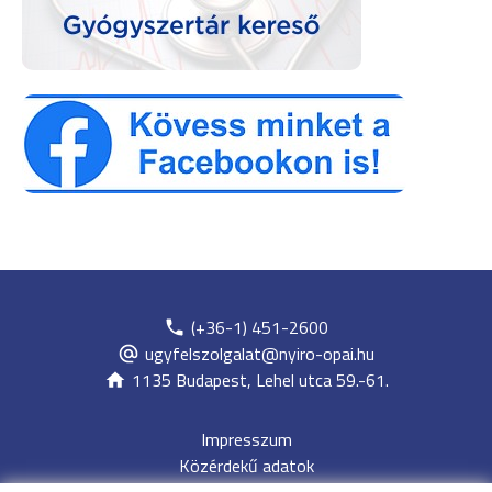
(+36-1) 451-2600
ugyfelszolgalat@nyiro-opai.hu
1135 Budapest, Lehel utca 59.-61.
Impresszum
Közérdekű adatok