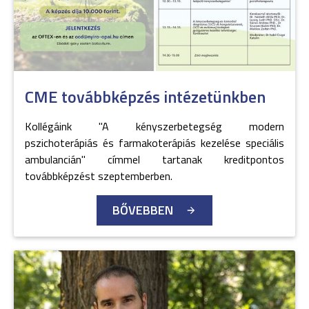
CME továbbképzés intézetünkben
Kollégáink "A kényszerbetegség modern
pszichoterápiás és farmakoterápiás kezelése speciális
ambulancián" címmel tartanak kreditpontos
továbbképzést szeptemberben.
BŐVEBBEN