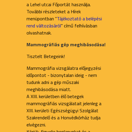
a Lehel utcai Főportát használja.
További részleteket a Hírek
menüpontban "
Tájékoztató a belépési
rend változásáról
" című felhívásban
olvashatnak.
Mammográfiás gép meghibásodása!
Tisztelt Betegeink!
Mammográfia vizsgálatra előjegyzési
időpontot - bizonytalan ideig - nem
tudunk adni a gép műszaki
meghibásodása miatt.
A XIII. kerületben élő betegek
mammográfiás vizsgálatait jelenleg a
XIII. kerületi Egészségügyi Szolgálat
Szakrendelő és a Honvédkórház tudja
elvégezni.
Kérjük, figyelje honlapunkat és a