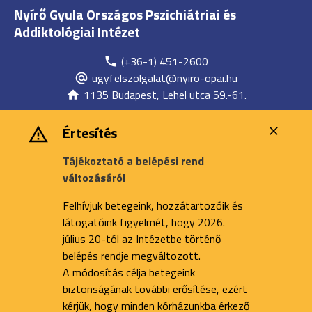
Nyírő Gyula Országos Pszichiátriai és
Addiktológiai Intézet
(+36-1) 451-2600
ugyfelszolgalat@nyiro-opai.hu
1135 Budapest, Lehel utca 59.-61.
Értesítés
Tájékoztató a belépési rend
változásáról
Felhívjuk betegeink, hozzátartozóik és
látogatóink figyelmét, hogy 2026.
július 20-tól az Intézetbe történő
belépés rendje megváltozott.
A módosítás célja betegeink
biztonságának további erősítése, ezért
kérjük, hogy minden kórházunkba érkező