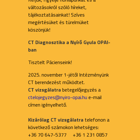
változásokról szóló híreket,
tájékoztatásainkat! Szíves
megértésüket és türelmüket
köszönjük!
CT Diagnosztika a Nyírő Gyula OPAI-
ban
Tisztelt Pácienseink!
2025. november 1-jétől Intézményünk
CT berendezést működtet.
CT vizsgálatra
betegelőjegyzés a
ctelojegyzes@nyiro-opai.hu
e-mail
címen igényelhető.
Kizárólag CT vizsgálatra
telefonon a
következő számokon lehetséges:
+36 70 647-5377 +36 1 231 0857