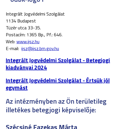
Integrált Jogvédelmi Szolgálat
1134 Budapest
Tüzér utca 33-35.
Postacím: 1365 Bp., Pf.: 646.
Web:
www.ijsz.hu
E-mail:
ijsz@ijsz.bm.gov.hu
Integrált Jogvédelmi Szolgálat - Betegjogi
kiadványai 2024
Integrált Jogvédelmi Szolgálat - Értsük jól
egymást
Az intézményben az Ön területileg
illetékes betegjogi képviselője:
Szécsiné Fazekas Márta