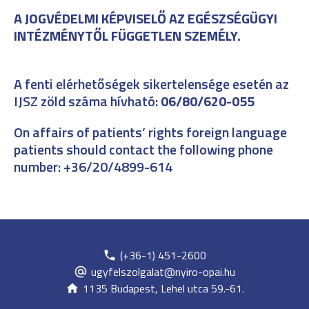
A JOGVÉDELMI KÉPVISELŐ AZ EGÉSZSÉGÜGYI
INTÉZMÉNYTŐL FÜGGETLEN SZEMÉLY.
A fenti elérhetőségek sikertelensége esetén az
IJSZ zöld száma hívható:
06/80/620-055
On affairs of patients’ rights foreign language
patients should contact the following phone
number: +36/20/4899-614
(+36-1) 451-2600
ugyfelszolgalat@nyiro-opai.hu
1135 Budapest, Lehel utca 59.-61.