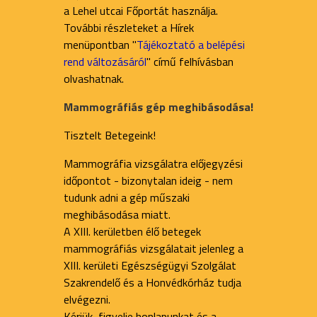
a Lehel utcai Főportát használja.
További részleteket a Hírek
menüpontban "
Tájékoztató a belépési
rend változásáról
" című felhívásban
olvashatnak.
Mammográfiás gép meghibásodása!
Tisztelt Betegeink!
Mammográfia vizsgálatra előjegyzési
időpontot - bizonytalan ideig - nem
tudunk adni a gép műszaki
meghibásodása miatt.
A XIII. kerületben élő betegek
mammográfiás vizsgálatait jelenleg a
XIII. kerületi Egészségügyi Szolgálat
Szakrendelő és a Honvédkórház tudja
elvégezni.
Kérjük, figyelje honlapunkat és a