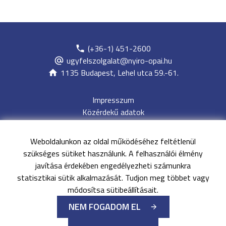
(+36-1) 451-2600
ugyfelszolgalat@nyiro-opai.hu
1135 Budapest, Lehel utca 59.-61.
Impresszum
Közérdekű adatok
Adatvédelem
Jogi nyilatkozat
Weboldalunkon az oldal működéséhez feltétlenül
Archívum
szükséges sütiket használunk. A felhasználói élmény
Akadálymentesítési nyilatkozat
javítása érdekében engedélyezheti számunkra
Oldaltérkép
statisztikai sütik alkalmazását. Tudjon meg többet vagy
EESZT
módosítsa sütibeállításait.
NEM FOGADOM EL
©
Minden jog fenntartva
Nyírő Gyula Országos Pszichiátriai