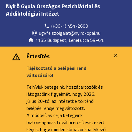
Nyírő Gyula Országos Pszichiátriai és
Addiktológiai Intézet
(+36-1) 451-2600
ugyfelszolgalat@nyiro-opai.hu
1135 Budapest, Lehel utca 59.-61.
Értesítés
Tájékoztató a belépési rend
változásáról
Felhívjuk betegeink, hozzátartozóik és
látogatóink figyelmét, hogy 2026.
július 20-tól az Intézetbe történő
belépés rendje megváltozott.
A módosítás célja betegeink
biztonságának további erősítése, ezért
kérjük, hogy minden kórházunkba érkező