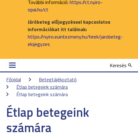
További információ:
https://ct.nyiro-
opai.hu/ct
Járóbeteg előjegyzéssel kapcsolatos
információkat itt találnak:
https://nyiro.euintezmeny.hu/hirek/jarobeteg-
elojegyzes
Keresés
Főoldal
Betegtájékoztató
Étlap betegeink számára
Étlap betegeink számára
Étlap betegeink
számára