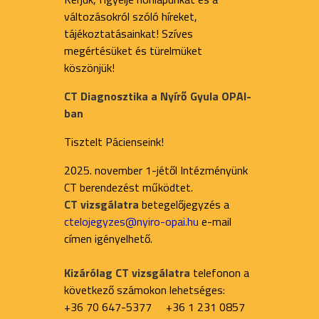
változásokról szóló híreket,
tájékoztatásainkat! Szíves
megértésüket és türelmüket
köszönjük!
CT Diagnosztika a Nyírő Gyula OPAI-
ban
Tisztelt Pácienseink!
2025. november 1-jétől Intézményünk
CT berendezést működtet.
CT vizsgálatra
betegelőjegyzés a
ctelojegyzes@nyiro-opai.hu
e-mail
címen igényelhető.
Kizárólag CT vizsgálatra
telefonon a
következő számokon lehetséges:
+36 70 647-5377 +36 1 231 0857