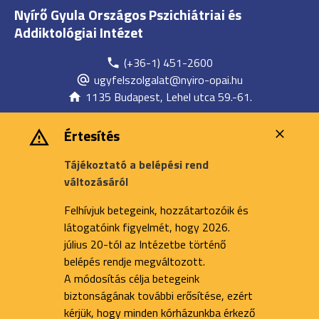
Nyírő Gyula Országos Pszichiátriai és
Addiktológiai Intézet
(+36-1) 451-2600
ugyfelszolgalat@nyiro-opai.hu
1135 Budapest, Lehel utca 59.-61.
Értesítés
Tájékoztató a belépési rend
változásáról
Felhívjuk betegeink, hozzátartozóik és
látogatóink figyelmét, hogy 2026.
július 20-tól az Intézetbe történő
belépés rendje megváltozott.
A módosítás célja betegeink
biztonságának további erősítése, ezért
kérjük, hogy minden kórházunkba érkező