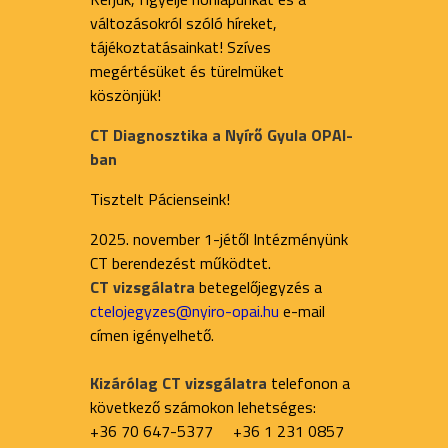
változásokról szóló híreket,
tájékoztatásainkat! Szíves
megértésüket és türelmüket
köszönjük!
CT Diagnosztika a Nyírő Gyula OPAI-
ban
Tisztelt Pácienseink!
2025. november 1-jétől Intézményünk
CT berendezést működtet.
CT vizsgálatra
betegelőjegyzés a
ctelojegyzes@nyiro-opai.hu
e-mail
címen igényelhető.
Kizárólag CT vizsgálatra
telefonon a
következő számokon lehetséges:
+36 70 647-5377 +36 1 231 0857