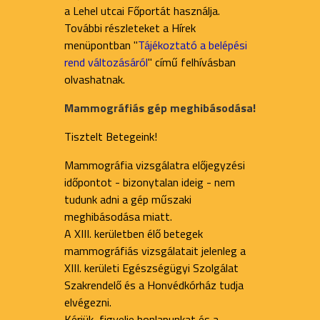
a Lehel utcai Főportát használja.
További részleteket a Hírek
menüpontban "
Tájékoztató a belépési
rend változásáról
" című felhívásban
olvashatnak.
Mammográfiás gép meghibásodása!
Tisztelt Betegeink!
Mammográfia vizsgálatra előjegyzési
időpontot - bizonytalan ideig - nem
tudunk adni a gép műszaki
meghibásodása miatt.
A XIII. kerületben élő betegek
mammográfiás vizsgálatait jelenleg a
XIII. kerületi Egészségügyi Szolgálat
Szakrendelő és a Honvédkórház tudja
elvégezni.
Kérjük, figyelje honlapunkat és a