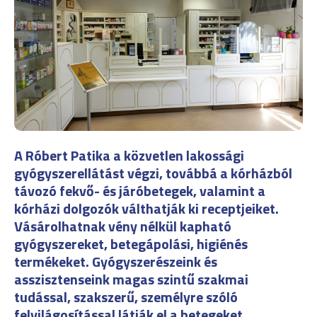
A Róbert Patika a
közvetlen lakossági
gyógyszerellátást végzi, továbbá
a kórházból
távozó fekvő- és járóbetegek, valamint a
kórházi dolgozók válthatják ki receptjeiket.
Vásárolhatnak vény nélkül kapható
gyógyszereket, betegápolási, higiénés
termékeket. Gyógyszerészeink és
asszisztenseink magas szintű szakmai
tudással, szakszerű, személyre szóló
felvilágosítással látják el a betegeket.