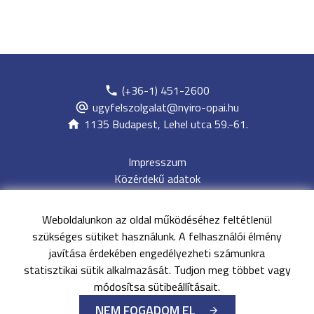
(+36-1) 451-2600
ugyfelszolgalat@nyiro-opai.hu
1135 Budapest, Lehel utca 59.-61.
Impresszum
Közérdekű adatok
Adatvédelem
Jogi nyilatkozat
Weboldalunkon az oldal működéséhez feltétlenül
Archívum
szükséges sütiket használunk. A felhasználói élmény
Akadálymentesítési nyilatkozat
javítása érdekében engedélyezheti számunkra
Oldaltérkép
statisztikai sütik alkalmazását. Tudjon meg többet vagy
EESZT
módosítsa sütibeállításait.
NEM FOGADOM EL