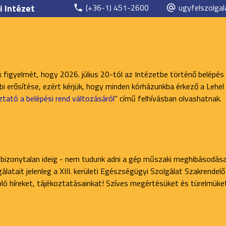
i Intézet
(+36-1) 451-2600
ugyfelszolgal
k figyelmét, hogy 2026. július 20-tól az Intézetbe történő belépés
 erősítése, ezért kérjük, hogy minden kórházunkba érkező a Lehel 
ztató a belépési rend változásáról
" című felhívásban olvashatnak.
 bizonytalan ideig - nem tudunk adni a gép műszaki meghibásodása
latait jelenleg a XIII. kerületi Egészségügyi Szolgálat Szakrendel
zóló híreket, tájékoztatásainkat! Szíves megértésüket és türelmüke