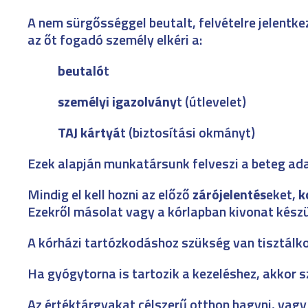
A nem sürgősséggel beutalt, felvételre jelentke
az őt fogadó személy elkéri a:
beutaló
t
személyi igazolvány
t (útlevelet)
TAJ kártyá
t (biztosítási okmányt)
Ezek alapján munkatársunk felveszi a beteg ada
Mindig el kell hozni az előző
zárójelentés
eket,
k
Ezekről másolat vagy a kórlapban kivonat kész
A kórházi tartózkodáshoz szükség van tisztálk
Ha gyógytorna is tartozik a kezeléshez, akkor s
Az értéktárgyakat célszerű otthon hagyni, vagy 