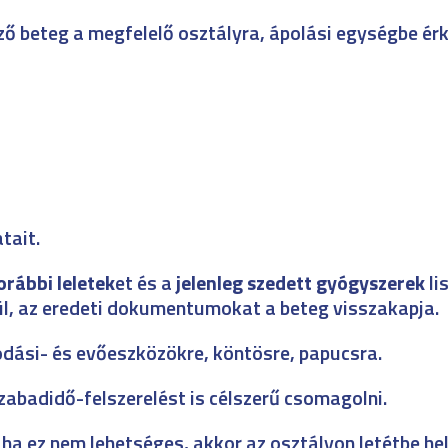
ző beteg a megfelelő osztályra, ápolási egységbe érk
tait.
orábbi leletek
et és a
jelenleg szedett gyógyszerek
li
ül, az eredeti dokumentumokat a beteg visszakapja.
odási- és evőeszközökre, köntösre, papucsra.
zabadidő-felszerelést is célszerű csomagolni.
ha ez nem lehetséges, akkor az osztályon letétbe hel