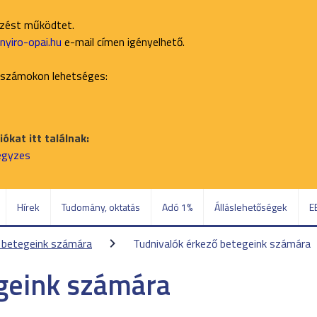
ezést működtet.
yiro-opai.hu
e-mail címen igényelhető.
 számokon lehetséges:
ókat itt találnak:
jegyzes
Hírek
Tudomány, oktatás
Adó 1%
Álláslehetőségek
E
ő betegeink számára
Tudnivalók érkező betegeink számára
geink számára