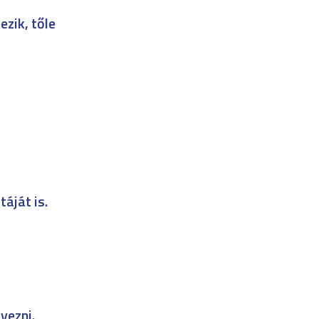
ezik, tőle
stáját is.
yezni.