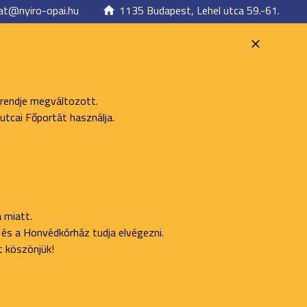
at@nyiro-opai.hu
1135 Budapest, Lehel utca 59.-61.
 rendje megváltozott.
utcai Főportát használja.
 miatt.
ő és a Honvédkórház tudja elvégezni.
t köszönjük!