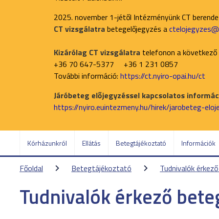
2025. november 1-jétől Intézményünk CT berend
CT vizsgálatra
betegelőjegyzés a
ctelojegyzes@n
Kizárólag CT vizsgálatra
telefonon a következő
+36 70 647-5377 +36 1 231 0857
További információ:
https://ct.nyiro-opai.hu/ct
Járóbeteg előjegyzéssel kapcsolatos informáci
https://nyiro.euintezmeny.hu/hirek/jarobeteg-elo
Kórházunkról
Ellátás
Betegtájékoztató
Információk
Főoldal
Betegtájékoztató
Tudnivalók érkez
Tudnivalók érkező bete